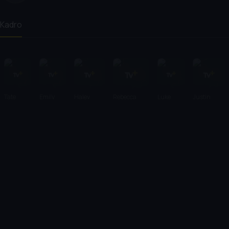
Kadro
Tate
Emily
Haley
Rebecca
Luke
Justin
Taylor
Blunt
Bennett
Ferguson
Evans
Theroux