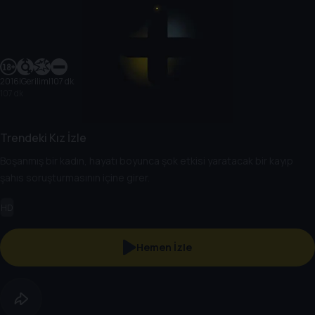
2016
|
Gerilim
|
107 dk
107 dk
Trendeki Kız İzle
Boşanmış bir kadın, hayatı boyunca şok etkisi yaratacak bir kayıp
şahıs soruşturmasının içine girer.
HD
Hemen İzle