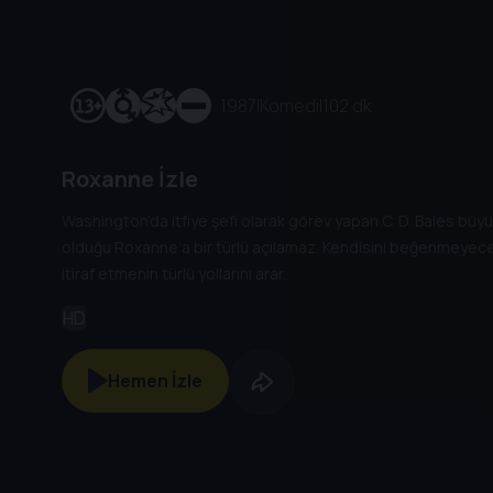
1987
|
Komedi
|
102 dk
Roxanne İzle
Washington’da itfiye şefi olarak görev yapan C. D. Bales bü
olduğu Roxanne’a bir türlü açılamaz. Kendisini beğenmeyece
itiraf etmenin türlü yollarını arar.
HD
Hemen İzle