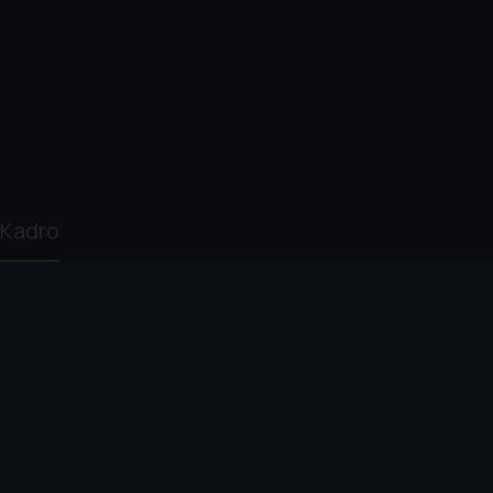
Kadro
Fred Schepisi
Steve Martin
Daryl Hannah
Rick Rosso