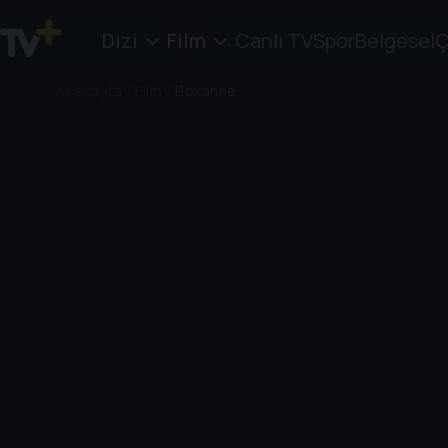
Dizi
Film
Canlı TV
Spor
Belgesel
Ç
Anasayfa
/
Film
/
Roxanne