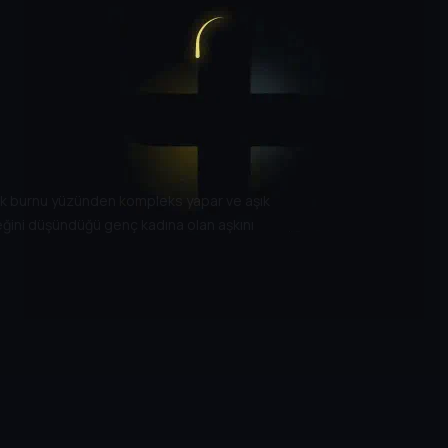
yük burnu yüzünden kompleks yapar ve aşık
ğini düşündüğü genç kadına olan aşkını