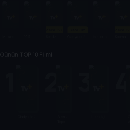
Sadece TV+'ta
Yeni Film
Sadece TV
Mr. and
1917
Sessiz
Gladyatör 2
İsimlerin
Kopma
Mrs.
Tepe:
Şarkısı
Noktası
Aslan
Dönüş
Günün TOP 10 Filmi
1
2
3
Gladyatör 2
Sessiz
Hizmetçi
Tepe:
Dönüş