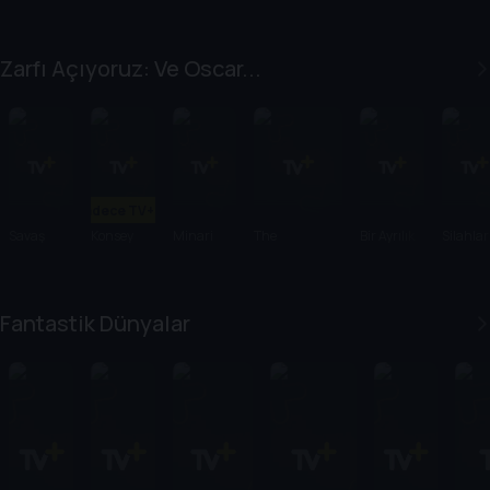
Zarfı Açıyoruz: Ve Oscar...
Sadece TV+'ta
Savaş
Konsey
Minari
The
Bir Ayrılık
Silahlar
Üstüne
Substance
Savaş
Fantastik Dünyalar