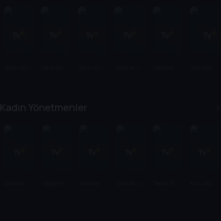
John Wick
John Wick
John Wick
John Wick:
Godzilla
Godzilla:
2
3
Chapter 4
Canavarla
Kralı
Kadın Yönetmenler
Cennet
Hayatın
Wonder
Simple as
Peder Stu
Kuluçka
Tepeleri
Yolları
Woman
Water
1984