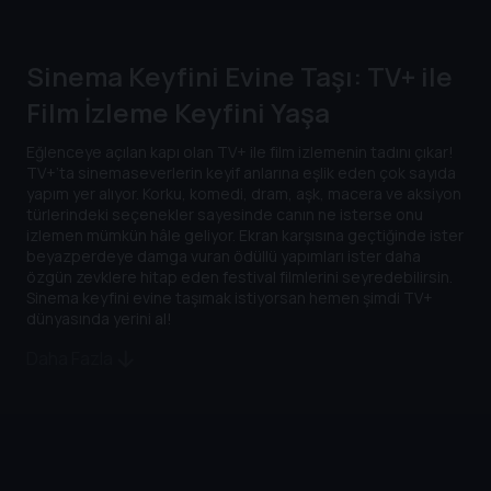
Sinema Keyfini Evine Taşı: TV+ ile
Film İzleme Keyfini Yaşa
Eğlenceye açılan kapı olan TV+ ile film izlemenin tadını çıkar!
TV+’ta sinemaseverlerin keyif anlarına eşlik eden çok sayıda
yapım yer alıyor. Korku, komedi, dram, aşk, macera ve aksiyon
türlerindeki seçenekler sayesinde canın ne isterse onu
izlemen mümkün hâle geliyor. Ekran karşısına geçtiğinde ister
beyazperdeye damga vuran ödüllü yapımları ister daha
özgün zevklere hitap eden festival filmlerini seyredebilirsin.
Sinema keyfini evine taşımak istiyorsan hemen şimdi TV+
dünyasında yerini al!
Daha Fazla