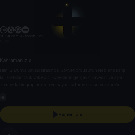
2016
|
Dram, Aksiyon
|
95 dk
95 dk
Kahraman İzle
Film, 2. Dünya Savaşı sırasında, Sovyet ordusunun Naziler'e karşı
kullandıkları tank yok edici köpeklerin gerçek hikayesini ve aynı
zamanda bir grup askerin ve hayat kurtaran cesur bir köpeğin
arasındaki dostluk öyküsünü anlatıyor.
HD
Hemen İzle