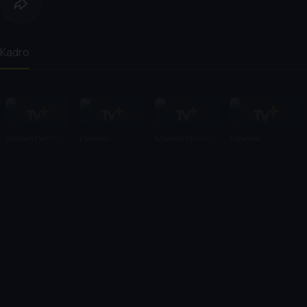
Kadro
William De Vital
Oksana
Mikhail Zhigalov
Tatyana
Skoropad
Cherdyntseva