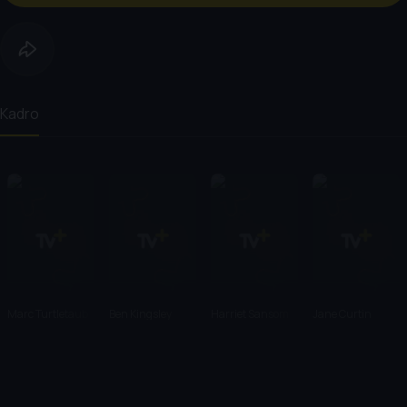
Kadro
Marc Turtletaub
Ben Kingsley
Harriet Sansom
Jane Curtin
Harris