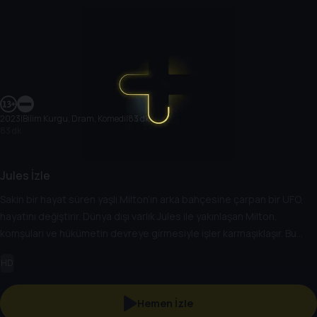
2023
|
Bilim Kurgu, Dram, Komedi
|
83 dk
83 dk
Jules İzle
Sakin bir hayat süren yaşlı Milton’ın arka bahçesine çarpan bir UFO,
hayatını değiştirir. Dünya dışı varlık Jules ile yakınlaşan Milton,
komşuları ve hükümetin devreye girmesiyle işler karmaşıklaşır. Bu
beklenmedik dostluk, Milton ve komşularının hayatlarına komik ve
HD
yaratıcı bir anlam katar.
Hemen İzle