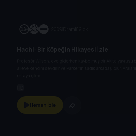
2009
|
Dram
|
89 dk
Hachi: Bir Köpeğin Hikayesi İzle
Profesör Wilson, eve giderken kaybolmuş bir Akita yavrusu bul
aileye kendini sevdirir ve Parker'ın sadık arkadaşı olur. Araları
ortaya çıkar.
HD
Hemen İzle