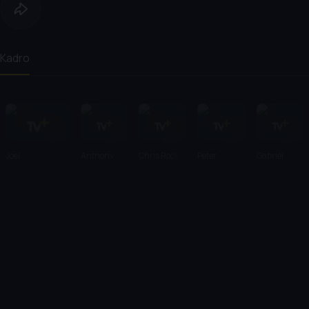
Kadro
Joel
Anthony
Chris Rock
Peter
Gabriel
Schumacher
Hopkins
Stormare
Macht