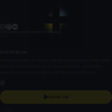
2002
|
Aksiyon, Gerilim, Komedi, Macera
|
110 dk
110 dk
Gizli Ortak İzle
CIA ajanı olan Jack, bir nükleer silah alımı sırasında ölür. Ortağı Oakes
onun yerine ikizi Michael’ı işe alır. Ancak Michael’ın, Jack’in yerini
doldurması için sadece 9 günü vardır. Bir şekilde teröristler
Michael’ın gizli kimliğini öğrenir ve nişanlısını kaçırır. Micheal şimdi hem
HD
nişanlısını hem de Newyork’u kısa zamanda yapılacak olan nükleer bir
terör eyleminden kurtarmak zorundadır.
Hemen İzle