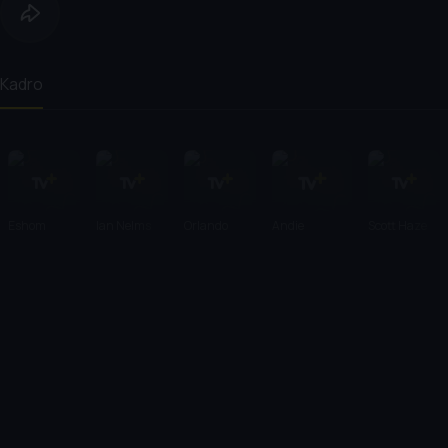
Kadro
Eshom
Ian Nelms
Orlando
Andie
Scott Haze
Nelms
Bloom
MacDowell