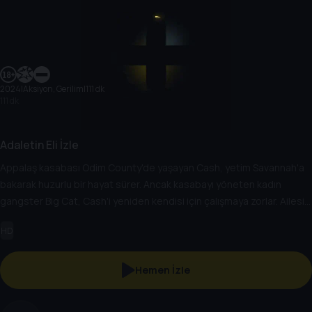
2024
|
Aksiyon, Gerilim
|
111 dk
111 dk
Adaletin Eli İzle
Appalaş kasabası Odim County'de yaşayan Cash, yetim Savannah'a
bakarak huzurlu bir hayat sürer. Ancak kasabayı yöneten kadın
gangster Big Cat, Cash'i yeniden kendisi için çalışmaya zorlar. Ailesini
ve kasabayı korumak için her şeyi göze alan Cash, bu sırada iyi ve
HD
kötü arasındaki çizginin bulanıklaştığını fark eder.
Hemen İzle