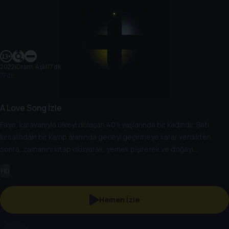
2022
|
Dram, Aşk
|
77 dk
77 dk
A Love Song İzle
Faye, karavanıyla ülkeyi dolaşan 40’lı yaşlarında bir kadındır. Batı
kırsalındaki bir kamp alanında geceyi geçirmeye karar verdikten
sonra, zamanını kitap okuyarak, yemek pişirerek ve doğayı
dinleyerek geçirir. Ama aslında Faye tüm bunları yaparken, yıllardır
HD
görmediği çocukluk aşkı Lito’yu beklemektedir.
Hemen İzle