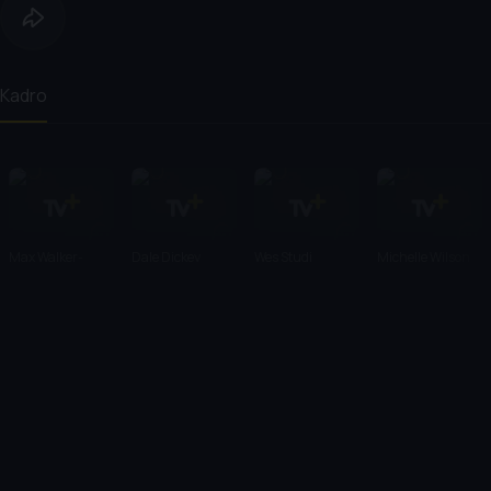
Kadro
Max Walker-
Dale Dickey
Wes Studi
Michelle Wilson
Silverman