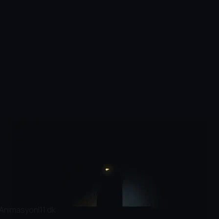
 Animasyon
|
11 dk