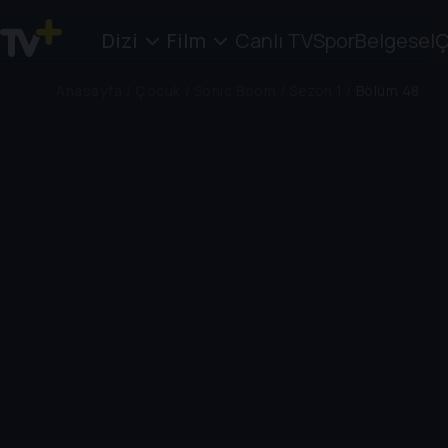
Dizi
Film
Canlı TV
Spor
Belgesel
Ç
Anasayfa
/
Çocuk
/
Sonic Boom
/
Sezon 1
/
Bölüm 48