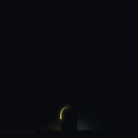
n, Aksiyon
|
11 dk