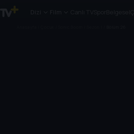
Dizi
Film
Canlı TV
Spor
Belgesel
Ç
Anasayfa
/
Çocuk
/
Sonic Boom
/
Sezon 1
/
Bölüm 26