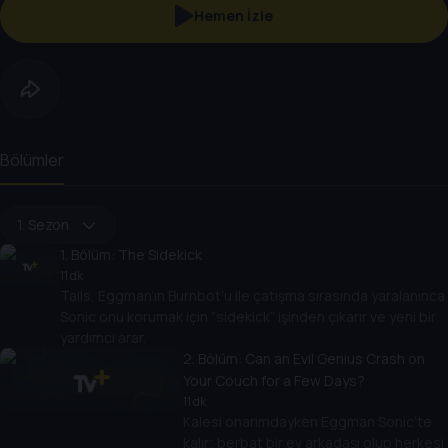
Hemen İzle
Bölümler
1. Sezon
1
. Bölüm:
The Sidekick
11 dk
Tails, Eggman’ın Burnbot’u ile çatışma sırasında yaralanınca
Sonic onu korumak için “sidekick” işinden çıkarır ve yeni bir
yardımcı arar.
2
. Bölüm:
Can an Evil Genius Crash on
Your Couch for a Few Days?
11 dk
Kalesi onarımdayken Eggman Sonic’te
kalır; berbat bir ev arkadaşı olup herkesi