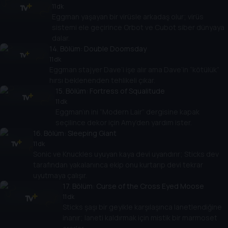
11 dk
Eggman yaşayan bir virüsle arkadaş olur; virüs
sistemi ele geçirince Orbot ve Cubot siber dünyaya
dalar.
14
. Bölüm:
Double Doomsday
11 dk
Eggman stajyer Dave’i işe alır ama Dave’in “kötülük”
hırsı beklenenden tehlikeli çıkar.
15
. Bölüm:
Fortress of Squalitude
11 dk
Eggman’ın ini “Modern Lair” dergisine kapak
seçilince dekor için Amy’den yardım ister.
16
. Bölüm:
Sleeping Giant
11 dk
Sonic ve Knuckles uyuyan kaya devi uyandırır; Sticks dev
tarafından yakalanınca ekip onu kurtarıp devi tekrar
uyutmaya çalışır.
17
. Bölüm:
Curse of the Cross Eyed Moose
11 dk
Sticks şaşı bir geyikle karşılaşınca lanetlendiğine
inanır; laneti kaldırmak için mistik bir marmoset