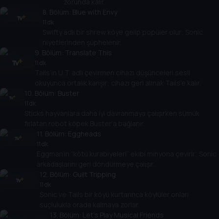
zorunda kalır.
8
. Bölüm:
Blue with Envy
11 dk
Swifty adlı bir shrew köye gelip popüler olur; Sonic
niyetlerinden şüphelenir.
9
. Bölüm:
Translate This
11 dk
Tails’in U.T. adlı çevirmen cihazı düşünceleri sesli
okuyunca ortalık karışır; cihazı geri almak Tails’e kalır.
10
. Bölüm:
Buster
11 dk
Sticks hayvanlara daha iyi davranmaya çalışırken sümük
fırlatan robot köpek Buster’a bağlanır.
11
. Bölüm:
Eggheads
11 dk
Eggman’ın “kötü kurabiyeleri” ekibi minyona çevirir; Sonic
arkadaşlarını geri döndürmeye çalışır.
12
. Bölüm:
Guilt Tripping
11 dk
Sonic ve Tails bir köyü kurtarınca köylüler onları
suçlulukla orada kalmaya zorlar.
13
. Bölüm:
Let's Play Musical Friends