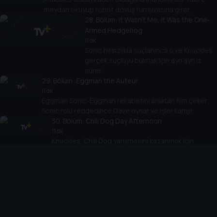
meydan okuyup robot dövüş turnuvasına girer.
28
. Bölüm:
It Wasn't Me, It Was the One-
Armed Hedgehog
11 dk
Sonic hırsızlıkla suçlanınca o ve Knuckles
gerçek suçluyu bulmak için ayrı ayrı iz
sürer.
29
. Bölüm:
Eggman the Auteur
11 dk
Eggman Sonic-Eggman rekabetini anlatan film çeker;
Sonic rolü reddedince Dave oynar ve işler karışır.
30
. Bölüm:
Chili Dog Day Afternoon
11 dk
Knuckles, Chili Dog yarışmasını kazanmak için
efsane bir biberin peşine düşer ve başına iş alır.
31
. Bölüm:
Chez Amy
11 dk
Meh Burger hizmetinden bıkan Amy restoran açar; şaşırtıcı
şekilde Eggman’dan destek alır.
32
. Bölüm:
Two Good to Be True
11 dk