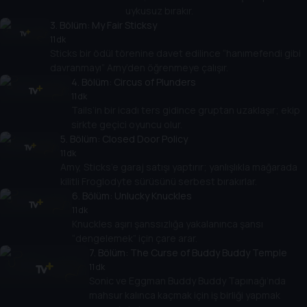
uykusuz bırakır.
3
. Bölüm:
My Fair Sticksy
11 dk
Sticks bir ödül törenine davet edilince “hanımefendi gibi
davranmayı” Amy’den öğrenmeye çalışır.
4
. Bölüm:
Circus of Plunders
11 dk
Tails’in bir icadı ters gidince gruptan uzaklaşır; ekip
sirkte geçici oyuncu olur.
5
. Bölüm:
Closed Door Policy
11 dk
Amy, Sticks’e garaj satışı yaptırır; yanlışlıkla mağarada
kilitli Froglodyte sürüsünü serbest bırakırlar.
6
. Bölüm:
Unlucky Knuckles
11 dk
Knuckles aşırı şanssızlığa yakalanınca şansı
“dengelemek” için çare arar.
7
. Bölüm:
The Curse of Buddy Buddy Temple
11 dk
Sonic ve Eggman Buddy Buddy Tapınağı’nda
mahsur kalınca kaçmak için iş birliği yapmak