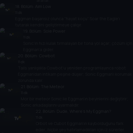
ararlar.
18
. Bölüm:
Aim Low
11 dk
Eggman başarısız olunca “hayat koçu” Soar the Eagle’ı
tutarak kendini geliştirmeye çalışır.
19
. Bölüm:
Sole Power
11 dk
Sonic’in hızı kulak tırmalayan bir tona yol açar; çözüm için
Eggman’a gider.
20
. Bölüm:
Cowbot
11 dk
Tails yanlışlıkla Cowbot’u yeniden programlayınca robot
Eggman’dan intikam peşine düşer; Sonic Eggman’ı korumak
zorunda kalır.
21
. Bölüm:
The Meteor
11 dk
Mor bir meteor Sonic ile Eggman’ın beyinlerini değiştirir;
Sonic arkadaşlarını uyarmalıdır.
22
. Bölüm:
Dude, Where's My Eggman?
11 dk
Orbot ve Cubot Eggman’ın kaybolduğunu fark
eder; hiçbir şey hatırlamadıkları için iz sürerler.