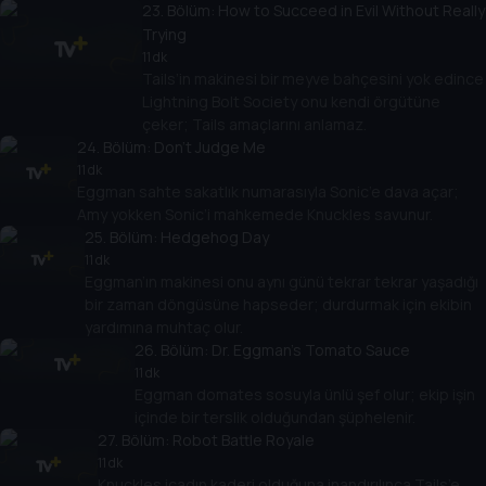
23
. Bölüm:
How to Succeed in Evil Without Really
Trying
11 dk
Tails’in makinesi bir meyve bahçesini yok edince
Lightning Bolt Society onu kendi örgütüne
çeker; Tails amaçlarını anlamaz.
24
. Bölüm:
Don't Judge Me
11 dk
Eggman sahte sakatlık numarasıyla Sonic’e dava açar;
Amy yokken Sonic’i mahkemede Knuckles savunur.
25
. Bölüm:
Hedgehog Day
11 dk
Eggman’ın makinesi onu aynı günü tekrar tekrar yaşadığı
bir zaman döngüsüne hapseder; durdurmak için ekibin
yardımına muhtaç olur.
26
. Bölüm:
Dr. Eggman's Tomato Sauce
11 dk
Eggman domates sosuyla ünlü şef olur; ekip işin
içinde bir terslik olduğundan şüphelenir.
27
. Bölüm:
Robot Battle Royale
11 dk
Knuckles icadın kaderi olduğuna inandırılınca Tails’e