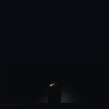
n, Aksiyon
|
11 dk