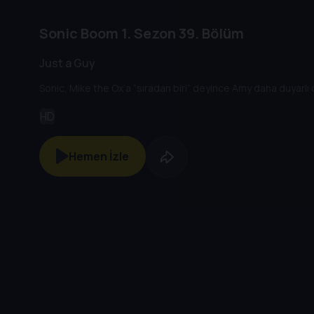
Sonic Boom
1. Sezon
39. Bölüm
Just a Guy
Sonic, Mike the Ox’a “sıradan biri” deyince Amy daha duyarlı 
HD
Hemen İzle