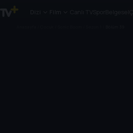
Dizi
Film
Canlı TV
Spor
Belgesel
Ç
Anasayfa
/
Çocuk
/
Sonic Boom
/
Sezon 1
/
Bölüm 39