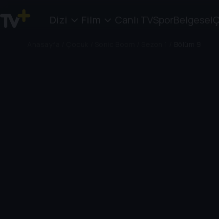
Dizi
Film
Canlı TV
Spor
Belgesel
Ç
Anasayfa
/
Çocuk
/
Sonic Boom
/
Sezon 1
/
Bölüm 9