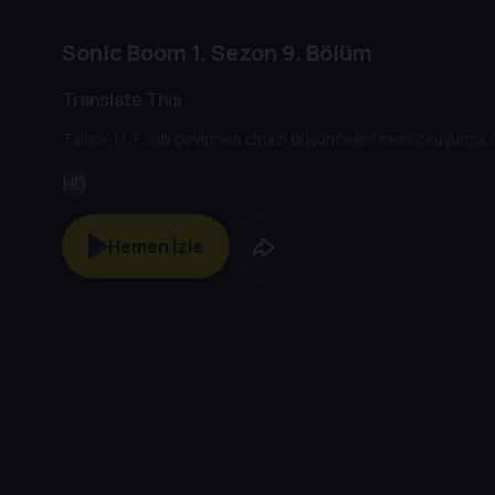
Sonic Boom
1. Sezon
9. Bölüm
Translate This
Tails’in U.T. adlı çevirmen cihazı düşünceleri sesli okuyunca ort
HD
Hemen İzle