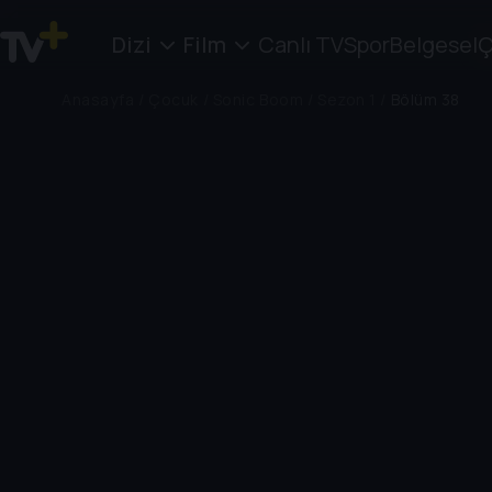
Dizi
Film
Canlı TV
Spor
Belgesel
Ç
Anasayfa
/
Çocuk
/
Sonic Boom
/
Sezon 1
/
Bölüm 38