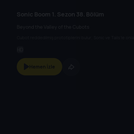
Sonic Boom
1. Sezon
38. Bölüm
Beyond the Valley of the Cubots
Cubot reddedilmiş prototiplerini bulur; Sonic ve Tails’le onl
HD
Hemen İzle