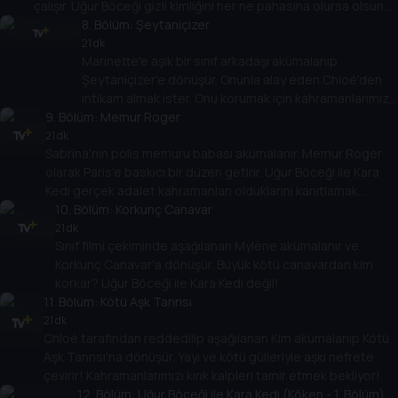
çalışır. Uğur Böceği gizli kimliğini her ne pahasına olursa olsun
korumalı!
8
. Bölüm:
Şeytaniçizer
21 dk
Marinette'e aşık bir sınıf arkadaşı akümalanıp
Şeytaniçizer'e dönüşür. Onunla alay eden Chloé'den
intikam almak ister. Onu korumak için kahramanlarımız
9
. Bölüm:
yaratıcı olmak zorunda!
Memur Roger
21 dk
Sabrina'nın polis memuru babası akümalanır. Memur Roger
olarak Paris'e baskıcı bir düzen getirir. Uğur Böceği ile Kara
Kedi gerçek adalet kahramanları olduklarını kanıtlamak
zorunda!
10
. Bölüm:
Korkunç Canavar
21 dk
Sınıf filmi çekiminde aşağılanan Mylène akümalanır ve
Korkunç Canavar'a dönüşür. Büyük kötü canavardan kim
korkar? Uğur Böceği ile Kara Kedi değil!
11
. Bölüm:
Kötü Aşk Tanrısı
21 dk
Chloé tarafından reddedilip aşağılanan Kim akümalanıp Kötü
Aşk Tanrısı'na dönüşür. Yayı ve kötü gülleriyle aşkı nefrete
çevirir! Kahramanlarımızı kırık kalpleri tamir etmek bekliyor!
12
. Bölüm:
Uğur Böceği ile Kara Kedi (Köken - 1. Bölüm)