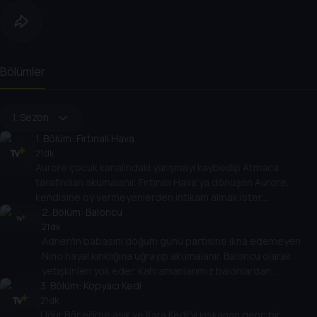
Bölümler
1. Sezon
1
. Bölüm:
Fırtınalı Hava
21 dk
Aurore çocuk kanalındaki yarışmayı kaybedip Atmaca
tarafından akümalanır. Fırtınalı Hava'ya dönüşen Aurore,
kendisine oy vermeyenlerden intikam almak ister.
Kahramanlarımızı bulutlu günler bekliyor!
2
. Bölüm:
Baloncu
21 dk
Adrien'in babasını doğum günü partisine ikna edemeyen
Nino hayal kırıklığına uğrayıp akümalanır. Baloncu olarak
yetişkinleri yok eder. Kahramanlarımız balonlardan
3
kurtulabilecek mi?
. Bölüm:
Kopyacı Kedi
21 dk
Uğur Böceği'ne aşık ve Kara Kedi'yi kıskanan genç bir