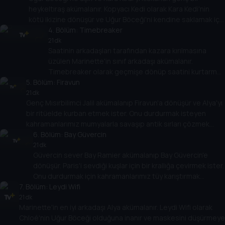
heykeltıraş akümalanır. Kopyacı Kedi olarak Kara Kedi'nin
kötü ikizine dönüşür ve Uğur Böceği'ni kendine saklamak için
rakibinden kurtulmak ister!
4
. Bölüm:
Timebreaker
21 dk
Saatinin arkadaşları tarafından kazara kırılmasına
üzülen Marinette'in sınıf arkadaşı akümalanır.
Timebreaker olarak geçmişe dönüp saatini kurtarmak
5
. Bölüm:
ister. Uğur Böceği için kaybedilecek zaman yok!
Firavun
21 dk
Genç Mısırbilimci Jalil akümalanıp Firavun'a dönüşür ve Alya'yı
bir ritüelde kurban etmek ister. Onu durdurmak isteyen
kahramanlarımız mumyalarla savaşıp antik sırları çözmek
zorunda!
6
. Bölüm:
Bay Güvercin
21 dk
Güvercin sever Bay Ramier akümalanıp Bay Güvercin'e
dönüşür. Paris'i sevdiği kuşlar için bir krallığa çevirmek ister.
Onu durdurmak için kahramanlarımız tüy karıştırmak
7
. Bölüm:
zorunda!
Leydi Wifi
21 dk
Marinette'in en iyi arkadaşı Alya akümalanır. Leydi Wifi olarak
Chloé'nin Uğur Böceği olduğuna inanır ve maskesini düşürmeye