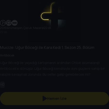
2015
|
Animasyon, Çocuk, Macera
|
22 dk
22 dk
Mucize: Uğur Böceği ile Kara Kedi
1. Sezon
25. Bölüm
Antiböcek
Uğur Böceği ile yaşadığı tartışmanın ardından Chloé akümalanıp
Antiböcek'e dönüşür. Uğur Böceği kendisiyle aynı güçlere sahip bir
rakiple savaşmak zorunda. Bu sefer galip gelebilecek mi?
HD
Hemen İzle