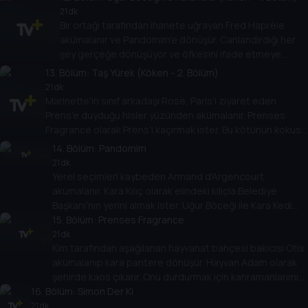
21 dk
Bir ortağı tarafından ihanete uğrayan Fred Haprèle
akümalanır ve Pandomim'e dönüşür. Canlandırdığı her
şey gerçeğe dönüşüyor ve öfkesini ifade etmeye
kararlı. Onu durdurmak için hızlı hareket etmek lazım!
13
. Bölüm:
Taş Yürek (Köken - 2. Bölüm)
21 dk
Marinette'in sınıf arkadaşı Rose, Paris'i ziyaret eden
Prens'e duyduğu hisler yüzünden akümalanır. Prenses
Fragrance olarak Prens'i kaçırmak ister. Bu kötünün kokusu
kahramanlarımız için tehlike işareti!
14
. Bölüm:
Pandomim
21 dk
Yerel seçimleri kaybeden Armand d'Argencourt
akümalanır. Kara Kılıç olarak elindeki kılıçla Belediye
Başkanı'nın yerini almak ister. Uğur Böceği ile Kara Kedi
Paris'i korumak için onunla kılıç çekişmek zorunda!
15
. Bölüm:
Prenses Fragrance
21 dk
Kim tarafından aşağılanan hayvanat bahçesi bakıcısı Otis
akümalanıp kara pantere dönüşür. Hayvan Adam olarak
şehirde kaos çıkarır. Onu durdurmak için kahramanlarımız
16
. Bölüm:
Paris ormanlarında peşine düşmeli!
Simon Der Ki
21 dk