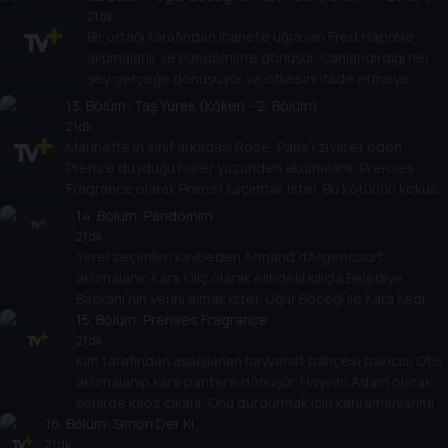
21 dk
Bir ortağı tarafından ihanete uğrayan Fred Haprèle
akümalanır ve Pandomim'e dönüşür. Canlandırdığı her
şey gerçeğe dönüşüyor ve öfkesini ifade etmeye
kararlı. Onu durdurmak için hızlı hareket etmek lazım!
13
. Bölüm:
Taş Yürek (Köken - 2. Bölüm)
21 dk
Marinette'in sınıf arkadaşı Rose, Paris'i ziyaret eden
Prens'e duyduğu hisler yüzünden akümalanır. Prenses
Fragrance olarak Prens'i kaçırmak ister. Bu kötünün kokusu
kahramanlarımız için tehlike işareti!
14
. Bölüm:
Pandomim
21 dk
Yerel seçimleri kaybeden Armand d'Argencourt
akümalanır. Kara Kılıç olarak elindeki kılıçla Belediye
Başkanı'nın yerini almak ister. Uğur Böceği ile Kara Kedi
Paris'i korumak için onunla kılıç çekişmek zorunda!
15
. Bölüm:
Prenses Fragrance
21 dk
Kim tarafından aşağılanan hayvanat bahçesi bakıcısı Otis
akümalanıp kara pantere dönüşür. Hayvan Adam olarak
şehirde kaos çıkarır. Onu durdurmak için kahramanlarımız
16
. Bölüm:
Paris ormanlarında peşine düşmeli!
Simon Der Ki
21 dk