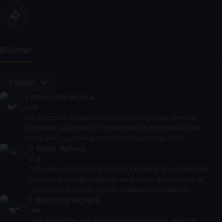
Bölümler
1. Sezon
1
. Bölüm:
Fırtınalı Hava
21 dk
Aurore çocuk kanalındaki yarışmayı kaybedip Atmaca
tarafından akümalanır. Fırtınalı Hava'ya dönüşen Aurore,
kendisine oy vermeyenlerden intikam almak ister.
Kahramanlarımızı bulutlu günler bekliyor!
2
. Bölüm:
Baloncu
21 dk
Adrien'in babasını doğum günü partisine ikna edemeyen
Nino hayal kırıklığına uğrayıp akümalanır. Baloncu olarak
yetişkinleri yok eder. Kahramanlarımız balonlardan
3
kurtulabilecek mi?
. Bölüm:
Kopyacı Kedi
21 dk
Uğur Böceği'ne aşık ve Kara Kedi'yi kıskanan genç bir