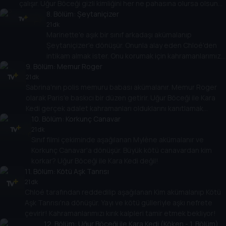
çalışır. Uğur Böceği gizli kimliğini her ne pahasına olursa olsun
korumalı!
8
. Bölüm:
Şeytaniçizer
21 dk
Marinette'e aşık bir sınıf arkadaşı akümalanıp
Şeytaniçizer'e dönüşür. Onunla alay eden Chloé'den
intikam almak ister. Onu korumak için kahramanlarımız
9
. Bölüm:
yaratıcı olmak zorunda!
Memur Roger
21 dk
Sabrina'nın polis memuru babası akümalanır. Memur Roger
olarak Paris'e baskıcı bir düzen getirir. Uğur Böceği ile Kara
Kedi gerçek adalet kahramanları olduklarını kanıtlamak
zorunda!
10
. Bölüm:
Korkunç Canavar
21 dk
Sınıf filmi çekiminde aşağılanan Mylène akümalanır ve
Korkunç Canavar'a dönüşür. Büyük kötü canavardan kim
korkar? Uğur Böceği ile Kara Kedi değil!
11
. Bölüm:
Kötü Aşk Tanrısı
21 dk
Chloé tarafından reddedilip aşağılanan Kim akümalanıp Kötü
Aşk Tanrısı'na dönüşür. Yayı ve kötü gülleriyle aşkı nefrete
çevirir! Kahramanlarımızı kırık kalpleri tamir etmek bekliyor!
12
. Bölüm:
Uğur Böceği ile Kara Kedi (Köken - 1. Bölüm)