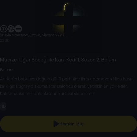
2015
|
Animasyon, Çocuk, Macera
|
22 dk
22 dk
Mucize: Uğur Böceği ile Kara Kedi
1. Sezon
2. Bölüm
Baloncu
Adrien'in babasını doğum günü partisine ikna edemeyen Nino hayal
kırıklığına uğrayıp akümalanır. Baloncu olarak yetişkinleri yok eder.
Kahramanlarımız balonlardan kurtulabilecek mi?
HD
Hemen İzle