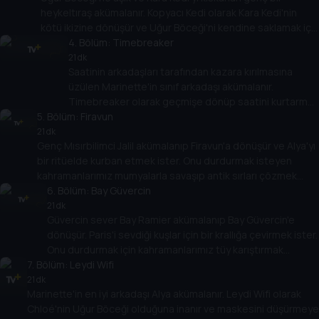
heykeltıraş akümalanır. Kopyacı Kedi olarak Kara Kedi'nin
kötü ikizine dönüşür ve Uğur Böceği'ni kendine saklamak için
rakibinden kurtulmak ister!
4
. Bölüm:
Timebreaker
21 dk
Saatinin arkadaşları tarafından kazara kırılmasına
üzülen Marinette'in sınıf arkadaşı akümalanır.
Timebreaker olarak geçmişe dönüp saatini kurtarmak
5
. Bölüm:
ister. Uğur Böceği için kaybedilecek zaman yok!
Firavun
21 dk
Genç Mısırbilimci Jalil akümalanıp Firavun'a dönüşür ve Alya'yı
bir ritüelde kurban etmek ister. Onu durdurmak isteyen
kahramanlarımız mumyalarla savaşıp antik sırları çözmek
zorunda!
6
. Bölüm:
Bay Güvercin
21 dk
Güvercin sever Bay Ramier akümalanıp Bay Güvercin'e
dönüşür. Paris'i sevdiği kuşlar için bir krallığa çevirmek ister.
Onu durdurmak için kahramanlarımız tüy karıştırmak
7
. Bölüm:
zorunda!
Leydi Wifi
21 dk
Marinette'in en iyi arkadaşı Alya akümalanır. Leydi Wifi olarak
Chloé'nin Uğur Böceği olduğuna inanır ve maskesini düşürmeye