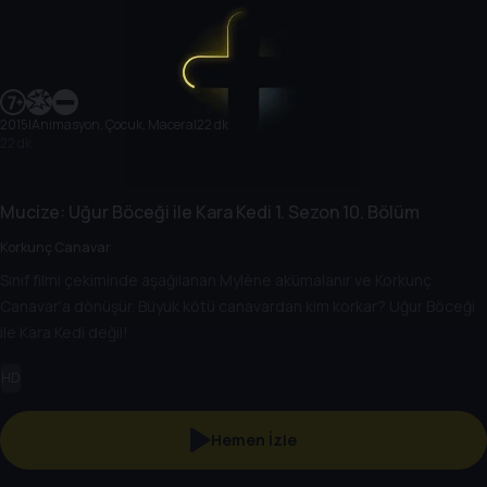
2015
|
Animasyon, Çocuk, Macera
|
22 dk
22 dk
Mucize: Uğur Böceği ile Kara Kedi
1. Sezon
10. Bölüm
Korkunç Canavar
Sınıf filmi çekiminde aşağılanan Mylène akümalanır ve Korkunç
Canavar'a dönüşür. Büyük kötü canavardan kim korkar? Uğur Böceği
ile Kara Kedi değil!
HD
Hemen İzle