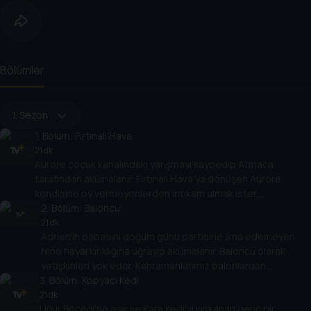
Bölümler
1. Sezon
1
. Bölüm:
Fırtınalı Hava
21 dk
Aurore çocuk kanalındaki yarışmayı kaybedip Atmaca
tarafından akümalanır. Fırtınalı Hava'ya dönüşen Aurore,
kendisine oy vermeyenlerden intikam almak ister.
Kahramanlarımızı bulutlu günler bekliyor!
2
. Bölüm:
Baloncu
21 dk
Adrien'in babasını doğum günü partisine ikna edemeyen
Nino hayal kırıklığına uğrayıp akümalanır. Baloncu olarak
yetişkinleri yok eder. Kahramanlarımız balonlardan
3
kurtulabilecek mi?
. Bölüm:
Kopyacı Kedi
21 dk
Uğur Böceği'ne aşık ve Kara Kedi'yi kıskanan genç bir