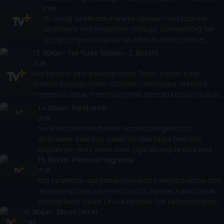
21 dk
Bir ortağı tarafından ihanete uğrayan Fred Haprèle
akümalanır ve Pandomim'e dönüşür. Canlandırdığı her
şey gerçeğe dönüşüyor ve öfkesini ifade etmeye
kararlı. Onu durdurmak için hızlı hareket etmek lazım!
13
. Bölüm:
Taş Yürek (Köken - 2. Bölüm)
21 dk
Marinette'in sınıf arkadaşı Rose, Paris'i ziyaret eden
Prens'e duyduğu hisler yüzünden akümalanır. Prenses
Fragrance olarak Prens'i kaçırmak ister. Bu kötünün kokusu
kahramanlarımız için tehlike işareti!
14
. Bölüm:
Pandomim
21 dk
Yerel seçimleri kaybeden Armand d'Argencourt
akümalanır. Kara Kılıç olarak elindeki kılıçla Belediye
Başkanı'nın yerini almak ister. Uğur Böceği ile Kara Kedi
Paris'i korumak için onunla kılıç çekişmek zorunda!
15
. Bölüm:
Prenses Fragrance
21 dk
Kim tarafından aşağılanan hayvanat bahçesi bakıcısı Otis
akümalanıp kara pantere dönüşür. Hayvan Adam olarak
şehirde kaos çıkarır. Onu durdurmak için kahramanlarımız
16
. Bölüm:
Paris ormanlarında peşine düşmeli!
Simon Der Ki
21 dk