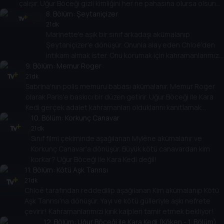
çalışır. Uğur Böceği gizli kimliğini her ne pahasına olursa olsun
korumalı!
8
. Bölüm:
Şeytaniçizer
21 dk
Marinette'e aşık bir sınıf arkadaşı akümalanıp
Şeytaniçizer'e dönüşür. Onunla alay eden Chloé'den
intikam almak ister. Onu korumak için kahramanlarımız
9
. Bölüm:
yaratıcı olmak zorunda!
Memur Roger
21 dk
Sabrina'nın polis memuru babası akümalanır. Memur Roger
olarak Paris'e baskıcı bir düzen getirir. Uğur Böceği ile Kara
Kedi gerçek adalet kahramanları olduklarını kanıtlamak
zorunda!
10
. Bölüm:
Korkunç Canavar
21 dk
Sınıf filmi çekiminde aşağılanan Mylène akümalanır ve
Korkunç Canavar'a dönüşür. Büyük kötü canavardan kim
korkar? Uğur Böceği ile Kara Kedi değil!
11
. Bölüm:
Kötü Aşk Tanrısı
21 dk
Chloé tarafından reddedilip aşağılanan Kim akümalanıp Kötü
Aşk Tanrısı'na dönüşür. Yayı ve kötü gülleriyle aşkı nefrete
çevirir! Kahramanlarımızı kırık kalpleri tamir etmek bekliyor!
12
. Bölüm:
Uğur Böceği ile Kara Kedi (Köken - 1. Bölüm)