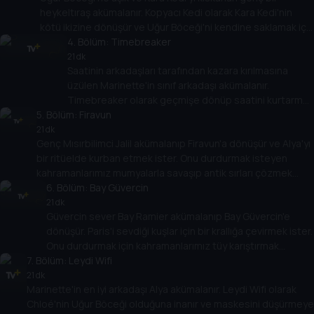
heykeltıraş akümalanır. Kopyacı Kedi olarak Kara Kedi'nin
kötü ikizine dönüşür ve Uğur Böceği'ni kendine saklamak için
rakibinden kurtulmak ister!
4
. Bölüm:
Timebreaker
21 dk
Saatinin arkadaşları tarafından kazara kırılmasına
üzülen Marinette'in sınıf arkadaşı akümalanır.
Timebreaker olarak geçmişe dönüp saatini kurtarmak
5
. Bölüm:
ister. Uğur Böceği için kaybedilecek zaman yok!
Firavun
21 dk
Genç Mısırbilimci Jalil akümalanıp Firavun'a dönüşür ve Alya'yı
bir ritüelde kurban etmek ister. Onu durdurmak isteyen
kahramanlarımız mumyalarla savaşıp antik sırları çözmek
zorunda!
6
. Bölüm:
Bay Güvercin
21 dk
Güvercin sever Bay Ramier akümalanıp Bay Güvercin'e
dönüşür. Paris'i sevdiği kuşlar için bir krallığa çevirmek ister.
Onu durdurmak için kahramanlarımız tüy karıştırmak
7
. Bölüm:
zorunda!
Leydi Wifi
21 dk
Marinette'in en iyi arkadaşı Alya akümalanır. Leydi Wifi olarak
Chloé'nin Uğur Böceği olduğuna inanır ve maskesini düşürmeye