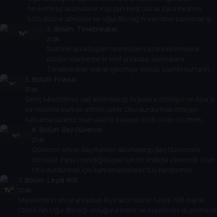
heykeltıraş akümalanır. Kopyacı Kedi olarak Kara Kedi'nin
kötü ikizine dönüşür ve Uğur Böceği'ni kendine saklamak için
rakibinden kurtulmak ister!
4
. Bölüm:
Timebreaker
21 dk
Saatinin arkadaşları tarafından kazara kırılmasına
üzülen Marinette'in sınıf arkadaşı akümalanır.
Timebreaker olarak geçmişe dönüp saatini kurtarmak
5
. Bölüm:
ister. Uğur Böceği için kaybedilecek zaman yok!
Firavun
21 dk
Genç Mısırbilimci Jalil akümalanıp Firavun'a dönüşür ve Alya'yı
bir ritüelde kurban etmek ister. Onu durdurmak isteyen
kahramanlarımız mumyalarla savaşıp antik sırları çözmek
zorunda!
6
. Bölüm:
Bay Güvercin
21 dk
Güvercin sever Bay Ramier akümalanıp Bay Güvercin'e
dönüşür. Paris'i sevdiği kuşlar için bir krallığa çevirmek ister.
Onu durdurmak için kahramanlarımız tüy karıştırmak
7
. Bölüm:
zorunda!
Leydi Wifi
21 dk
Marinette'in en iyi arkadaşı Alya akümalanır. Leydi Wifi olarak
Chloé'nin Uğur Böceği olduğuna inanır ve maskesini düşürmeye