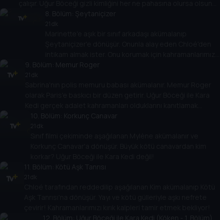
çalışır. Uğur Böceği gizli kimliğini her ne pahasına olursa olsun
korumalı!
8
. Bölüm:
Şeytaniçizer
21 dk
Marinette'e aşık bir sınıf arkadaşı akümalanıp
Şeytaniçizer'e dönüşür. Onunla alay eden Chloé'den
intikam almak ister. Onu korumak için kahramanlarımız
9
. Bölüm:
yaratıcı olmak zorunda!
Memur Roger
21 dk
Sabrina'nın polis memuru babası akümalanır. Memur Roger
olarak Paris'e baskıcı bir düzen getirir. Uğur Böceği ile Kara
Kedi gerçek adalet kahramanları olduklarını kanıtlamak
zorunda!
10
. Bölüm:
Korkunç Canavar
21 dk
Sınıf filmi çekiminde aşağılanan Mylène akümalanır ve
Korkunç Canavar'a dönüşür. Büyük kötü canavardan kim
korkar? Uğur Böceği ile Kara Kedi değil!
11
. Bölüm:
Kötü Aşk Tanrısı
21 dk
Chloé tarafından reddedilip aşağılanan Kim akümalanıp Kötü
Aşk Tanrısı'na dönüşür. Yayı ve kötü gülleriyle aşkı nefrete
çevirir! Kahramanlarımızı kırık kalpleri tamir etmek bekliyor!
12
. Bölüm:
Uğur Böceği ile Kara Kedi (Köken - 1. Bölüm)