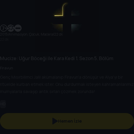
2015
|
Animasyon, Çocuk, Macera
|
22 dk
22 dk
Mucize: Uğur Böceği ile Kara Kedi
1. Sezon
5. Bölüm
Firavun
Genç Mısırbilimci Jalil akümalanıp Firavun'a dönüşür ve Alya'yı bir
ritüelde kurban etmek ister. Onu durdurmak isteyen kahramanlarımız
mumyalarla savaşıp antik sırları çözmek zorunda!
HD
Hemen İzle