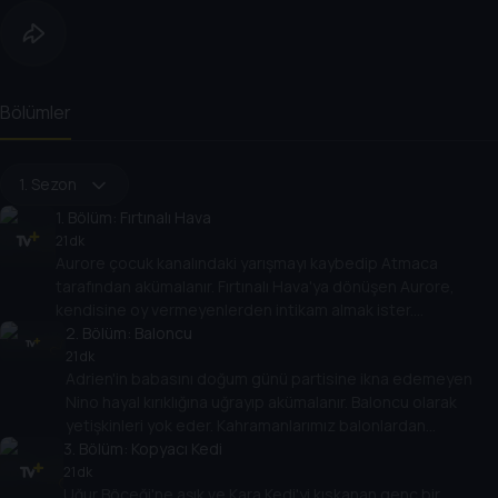
Bölümler
1. Sezon
1
. Bölüm:
Fırtınalı Hava
21 dk
Aurore çocuk kanalındaki yarışmayı kaybedip Atmaca
tarafından akümalanır. Fırtınalı Hava'ya dönüşen Aurore,
kendisine oy vermeyenlerden intikam almak ister.
Kahramanlarımızı bulutlu günler bekliyor!
2
. Bölüm:
Baloncu
21 dk
Adrien'in babasını doğum günü partisine ikna edemeyen
Nino hayal kırıklığına uğrayıp akümalanır. Baloncu olarak
yetişkinleri yok eder. Kahramanlarımız balonlardan
3
kurtulabilecek mi?
. Bölüm:
Kopyacı Kedi
21 dk
Uğur Böceği'ne aşık ve Kara Kedi'yi kıskanan genç bir