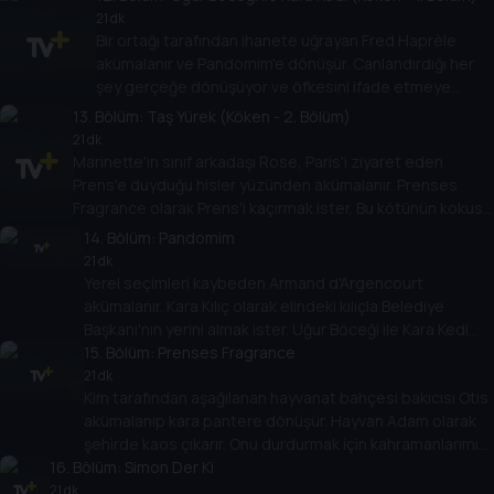
21 dk
Bir ortağı tarafından ihanete uğrayan Fred Haprèle
akümalanır ve Pandomim'e dönüşür. Canlandırdığı her
şey gerçeğe dönüşüyor ve öfkesini ifade etmeye
kararlı. Onu durdurmak için hızlı hareket etmek lazım!
13
. Bölüm:
Taş Yürek (Köken - 2. Bölüm)
21 dk
Marinette'in sınıf arkadaşı Rose, Paris'i ziyaret eden
Prens'e duyduğu hisler yüzünden akümalanır. Prenses
Fragrance olarak Prens'i kaçırmak ister. Bu kötünün kokusu
kahramanlarımız için tehlike işareti!
14
. Bölüm:
Pandomim
21 dk
Yerel seçimleri kaybeden Armand d'Argencourt
akümalanır. Kara Kılıç olarak elindeki kılıçla Belediye
Başkanı'nın yerini almak ister. Uğur Böceği ile Kara Kedi
Paris'i korumak için onunla kılıç çekişmek zorunda!
15
. Bölüm:
Prenses Fragrance
21 dk
Kim tarafından aşağılanan hayvanat bahçesi bakıcısı Otis
akümalanıp kara pantere dönüşür. Hayvan Adam olarak
şehirde kaos çıkarır. Onu durdurmak için kahramanlarımız
16
. Bölüm:
Paris ormanlarında peşine düşmeli!
Simon Der Ki
21 dk