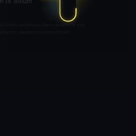
on
18. Bölüm
Gitarcı'ya dönüşür. Genç ve kibirli bir pop
nlarımız zekalarını keskinleştirmeli!