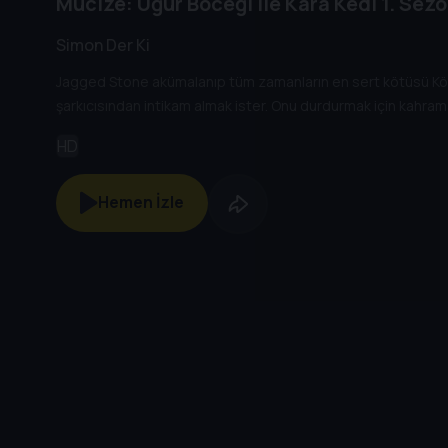
Mucize: Uğur Böceği ile Kara Kedi
1. Sez
Simon Der Ki
Jagged Stone akümalanıp tüm zamanların en sert kötüsü Kötü 
şarkıcısından intikam almak ister. Onu durdurmak için kahrama
HD
Hemen İzle