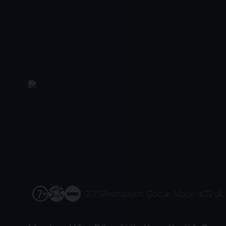
2015
|
Animasyon, Çocuk, Macera
|
22 dk