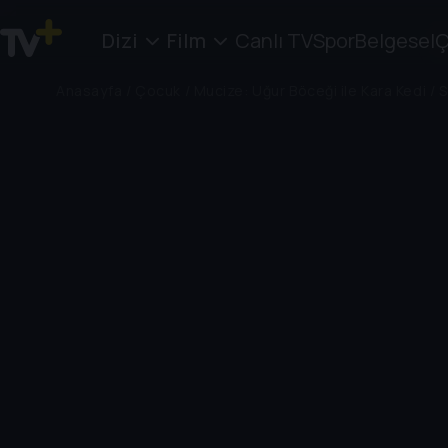
Dizi
Film
Canlı TV
Spor
Belgesel
Ç
Anasayfa
/
Çocuk
/
Mucize: Uğur Böceği ile Kara Kedi
/
S