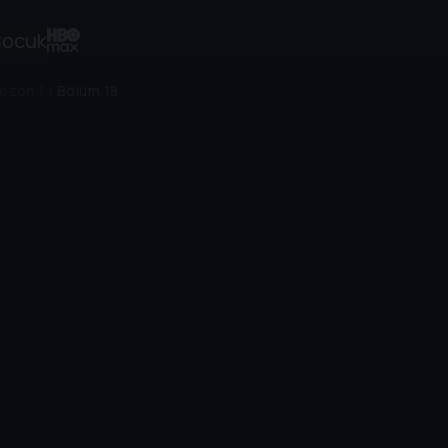
ocuk
ezon 1
/
Bölüm 18