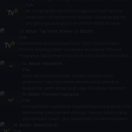
21 dk
Bir ortağı tarafından ihanete uğrayan Fred Haprèle
akümalanır ve Pandomim'e dönüşür. Canlandırdığı her
şey gerçeğe dönüşüyor ve öfkesini ifade etmeye
kararlı. Onu durdurmak için hızlı hareket etmek lazım!
13
. Bölüm:
Taş Yürek (Köken - 2. Bölüm)
21 dk
Marinette'in sınıf arkadaşı Rose, Paris'i ziyaret eden
Prens'e duyduğu hisler yüzünden akümalanır. Prenses
Fragrance olarak Prens'i kaçırmak ister. Bu kötünün kokusu
kahramanlarımız için tehlike işareti!
14
. Bölüm:
Pandomim
21 dk
Yerel seçimleri kaybeden Armand d'Argencourt
akümalanır. Kara Kılıç olarak elindeki kılıçla Belediye
Başkanı'nın yerini almak ister. Uğur Böceği ile Kara Kedi
Paris'i korumak için onunla kılıç çekişmek zorunda!
15
. Bölüm:
Prenses Fragrance
21 dk
Kim tarafından aşağılanan hayvanat bahçesi bakıcısı Otis
akümalanıp kara pantere dönüşür. Hayvan Adam olarak
şehirde kaos çıkarır. Onu durdurmak için kahramanlarımız
16
. Bölüm:
Paris ormanlarında peşine düşmeli!
Simon Der Ki
21 dk