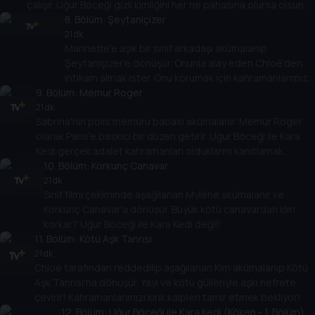
çalışır. Uğur Böceği gizli kimliğini her ne pahasına olursa olsun
korumalı!
8
. Bölüm:
Şeytaniçizer
21 dk
Marinette'e aşık bir sınıf arkadaşı akümalanıp
Şeytaniçizer'e dönüşür. Onunla alay eden Chloé'den
intikam almak ister. Onu korumak için kahramanlarımız
9
. Bölüm:
yaratıcı olmak zorunda!
Memur Roger
21 dk
Sabrina'nın polis memuru babası akümalanır. Memur Roger
olarak Paris'e baskıcı bir düzen getirir. Uğur Böceği ile Kara
Kedi gerçek adalet kahramanları olduklarını kanıtlamak
zorunda!
10
. Bölüm:
Korkunç Canavar
21 dk
Sınıf filmi çekiminde aşağılanan Mylène akümalanır ve
Korkunç Canavar'a dönüşür. Büyük kötü canavardan kim
korkar? Uğur Böceği ile Kara Kedi değil!
11
. Bölüm:
Kötü Aşk Tanrısı
21 dk
Chloé tarafından reddedilip aşağılanan Kim akümalanıp Kötü
Aşk Tanrısı'na dönüşür. Yayı ve kötü gülleriyle aşkı nefrete
çevirir! Kahramanlarımızı kırık kalpleri tamir etmek bekliyor!
12
. Bölüm:
Uğur Böceği ile Kara Kedi (Köken - 1. Bölüm)