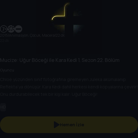
2015
|
Animasyon, Çocuk, Macera
|
22 dk
22 dk
Mucize: Uğur Böceği ile Kara Kedi
1. Sezon
22. Bölüm
Oyuncu
Chloé yüzünden sınıf fotoğrafına giremeyen Juleka akümalanıp
Reflekta'ya dönüşür. Kara Kedi dahil herkesi kendi kopyalarına çevirir!
Onu durdurabilecek tek bir kişi kalır: Uğur Böceği!
HD
Hemen İzle