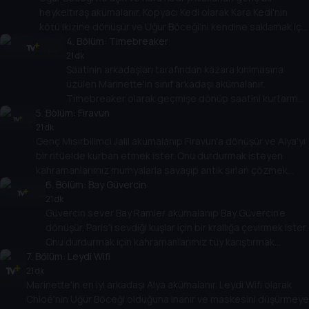
heykeltıraş akümalanır. Kopyacı Kedi olarak Kara Kedi'nin
kötü ikizine dönüşür ve Uğur Böceği'ni kendine saklamak için
rakibinden kurtulmak ister!
4
. Bölüm:
Timebreaker
21 dk
Saatinin arkadaşları tarafından kazara kırılmasına
üzülen Marinette'in sınıf arkadaşı akümalanır.
Timebreaker olarak geçmişe dönüp saatini kurtarmak
5
. Bölüm:
ister. Uğur Böceği için kaybedilecek zaman yok!
Firavun
21 dk
Genç Mısırbilimci Jalil akümalanıp Firavun'a dönüşür ve Alya'yı
bir ritüelde kurban etmek ister. Onu durdurmak isteyen
kahramanlarımız mumyalarla savaşıp antik sırları çözmek
zorunda!
6
. Bölüm:
Bay Güvercin
21 dk
Güvercin sever Bay Ramier akümalanıp Bay Güvercin'e
dönüşür. Paris'i sevdiği kuşlar için bir krallığa çevirmek ister.
Onu durdurmak için kahramanlarımız tüy karıştırmak
7
. Bölüm:
zorunda!
Leydi Wifi
21 dk
Marinette'in en iyi arkadaşı Alya akümalanır. Leydi Wifi olarak
Chloé'nin Uğur Böceği olduğuna inanır ve maskesini düşürmeye