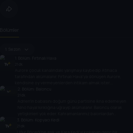
Bölümler
1. Sezon
1
. Bölüm:
Fırtınalı Hava
21 dk
Aurore çocuk kanalındaki yarışmayı kaybedip Atmaca
tarafından akümalanır. Fırtınalı Hava'ya dönüşen Aurore,
kendisine oy vermeyenlerden intikam almak ister.
Kahramanlarımızı bulutlu günler bekliyor!
2
. Bölüm:
Baloncu
21 dk
Adrien'in babasını doğum günü partisine ikna edemeyen
Nino hayal kırıklığına uğrayıp akümalanır. Baloncu olarak
yetişkinleri yok eder. Kahramanlarımız balonlardan
3
kurtulabilecek mi?
. Bölüm:
Kopyacı Kedi
21 dk
Uğur Böceği'ne aşık ve Kara Kedi'yi kıskanan genç bir