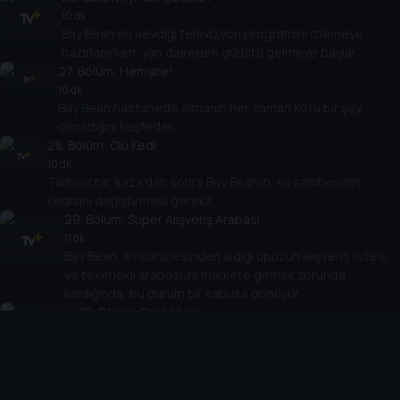
10 dk
Bay Bean en sevdiği televizyon programını izlemeye
hazırlanırken, yan daireden gürültü gelmeye başlar.
27
. Bölüm:
Hemşire!
10 dk
Bay Bean hastanede olmanın her zaman kötü bir şey
olmadığını keşfeder.
28
. Bölüm:
Ölü Kedi
10 dk
Talihsiz bir 'kaza'dan sonra Bay Bean'in, ev sahibesinin
kedisini değiştirmesi gerekir.
29
. Bölüm:
Süper Alışveriş Arabası
11 dk
Bay Bean, ev sahibesinden aldığı upuzun alışveriş listesi
ve tekerlekli arabasıyla markete gitmek zorunda
kaldığında, bu durum bir kabusa dönüşür.
30
. Bölüm:
Saksağan
10 dk
Bay Bean tüylü bir hırsızla arkadaşlık edince ortalık
karışır.
31
. Bölüm:
Kedi Bakıcılığı