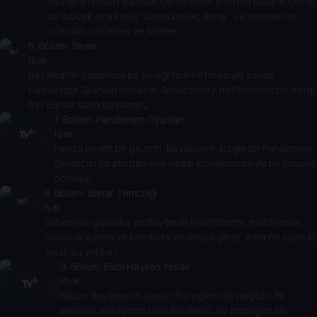
Bay Bean resim yapmak için farklı bir yöntem kullanır. Önce
bir böcek ona katılır. Sonra birkaç daha... ve sinekler ve
sümüklü böcekler ve fareler.
6
. Bölüm:
Sinek
10 dk
Bay Bean'in odasında bir sineği farkmetmesiyle savaş
başlamıştır. Silahları olmalıdır. Sinek spreyi mi? Kıvrılmış bir dergi
mi? Bunlar daha başlangıç.
7
. Bölüm:
Pandomim Oyunları
10 dk
Parkta keyifli bir gezinti, Bay Bean'in kızgın bir Pandomim
Sanatçısı tarafından eve kadar kovalanmasıyla bir koşuya
dönüşür.
8
. Bölüm:
Bahar Temizliği
6 dk
Baharın ilk günüdür ve Bay Bean kıyafetlerini, mobilyasını,
oyuncak ayısını ve kendisini yıkamaya girişir. Ama ne yazık ki
sıcak su yoktur!
9
. Bölüm:
Evcil Hayvan Yasak
10 dk
Bazen Bay Bean'in Ayıcık'ı hiç eğlenceli değildir. Bir
arkadaş arayışında olan Bay Bean, bir papağan alır.