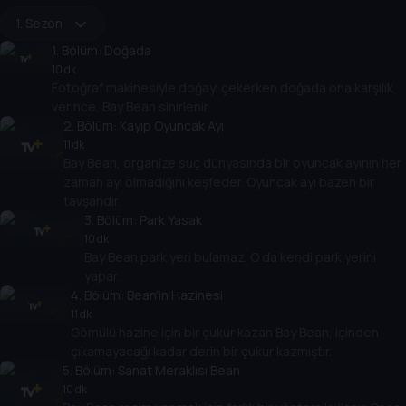
1. Sezon
1
. Bölüm:
Doğada
10 dk
Fotoğraf makinesiyle doğayı çekerken doğada ona karşılık
verince, Bay Bean sinirlenir.
2
. Bölüm:
Kayıp Oyuncak Ayı
11 dk
Bay Bean, organize suç dünyasında bir oyuncak ayının her
zaman ayı olmadığını keşfeder. Oyuncak ayı bazen bir
tavşandır.
3
. Bölüm:
Park Yasak
10 dk
Bay Bean park yeri bulamaz. O da kendi park yerini
yapar.
4
. Bölüm:
Bean'in Hazinesi
11 dk
Gömülü hazine için bir çukur kazan Bay Bean, içinden
çıkamayacağı kadar derin bir çukur kazmıştır.
5
. Bölüm:
Sanat Meraklısı Bean
10 dk