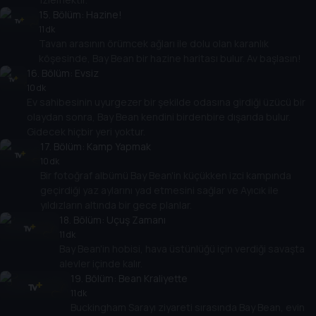
15
. Bölüm:
Hazine!
11 dk
Tavan arasının örümcek ağları ile dolu olan karanlık
köşesinde, Bay Bean bir hazine haritası bulur. Av başlasın!
16
. Bölüm:
Evsiz
10 dk
Ev sahibesinin uyurgezer bir şekilde odasına girdiği üzücü bir
olaydan sonra, Bay Bean kendini birdenbire dışarıda bulur.
Gidecek hiçbir yeri yoktur.
17
. Bölüm:
Kamp Yapmak
10 dk
Bir fotoğraf albümü Bay Bean'in küçükken izci kampında
geçirdiği yaz aylarını yad etmesini sağlar ve Ayıcık ile
yıldızların altında bir gece planlar.
18
. Bölüm:
Uçuş Zamanı
11 dk
Bay Bean'in hobisi, hava üstünlüğü için verdiği savaşta
alevler içinde kalır.
19
. Bölüm:
Bean Kraliyette
11 dk
Buckingham Sarayı ziyareti sırasında Bay Bean, evin