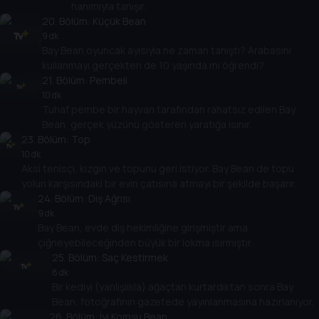
hanımıyla tanışır.
20
. Bölüm:
Küçük Bean
9 dk
Bay Bean oyuncak ayısıyla ne zaman tanıştı? Arabasını
kullanmayı gerçekten de 10 yaşında mı öğrendi?
21
. Bölüm:
Pembeli
10 dk
Tuhaf pembe bir hayvan tarafından rahatsız edilen Bay
Bean, gerçek yüzünü gösteren yaratığa ısınır.
23
. Bölüm:
Top
10 dk
Aksi tenisçi, kızgın ve topunu geri istiyor. Bay Bean de topu
yolun karşısındaki bir evin çatısına atmayı bir şekilde başarır.
24
. Bölüm:
Diş Ağrısı
9 dk
Bay Bean, evde diş hekimliğine girişmiştir ama
çiğneyebileceğinden büyük bir lokma ısırmıştır.
25
. Bölüm:
Saç Kestirmek
8 dk
Bir kediyi (yanlışlıkla) ağaçtan kurtardıktan sonra Bay
Bean, fotoğrafının gazetede yayınlanmasına hazırlanıyor.
26
. Bölüm:
İyi Komşu Bean