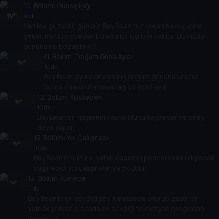
10
. Bölüm:
Güneş Işığı
9 dk
Sahilde güzel bir gündür. Bay Bean tuz kokan havayı içine
çeker, mutlu hisseder. Etrafta bir kişi bile yoktur. Bu mutlu
gününü ne bozabilir ki?
11
. Bölüm:
Doğum Günü Ayısı
10 dk
Bay Bean oyuncak ayısının doğum gününü unutur.
Sonra ona unutamayacağı bir ödül verir.
12
. Bölüm:
Köstebek
10 dk
Bay Bean bir haşerenin kontrolünü kaybeder ve pireyi
deve yapar.
13
. Bölüm:
Yol Çalışması
10 dk
Bay Bean'in huzuru, yatak odasının penceresinin dışındaki
sağır edici yol çalışmalarıyla bozulur.
14
. Bölüm:
Kanepe
11 dk
Bay Bean'in en sevdiği şey, kanepede oturup güzel bir
yemek yerken o sırada en sevdiği televizyon programını
izlemektir.