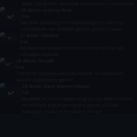
Bean, fotoğrafının gazetede yayınlanmasına hazırlanıyor.
26
. Bölüm:
İyi Komşu Bean
10 dk
Bay Bean en sevdiği televizyon programını izlemeye
hazırlanırken, yan daireden gürültü gelmeye başlar.
27
. Bölüm:
Hemşire!
10 dk
Bay Bean hastanede olmanın her zaman kötü bir şey
olmadığını keşfeder.
28
. Bölüm:
Ölü Kedi
10 dk
Talihsiz bir 'kaza'dan sonra Bay Bean'in, ev sahibesinin
kedisini değiştirmesi gerekir.
29
. Bölüm:
Süper Alışveriş Arabası
11 dk
Bay Bean, ev sahibesinden aldığı upuzun alışveriş listesi
ve tekerlekli arabasıyla markete gitmek zorunda
kaldığında, bu durum bir kabusa dönüşür.
30
. Bölüm:
Saksağan
10 dk
Bay Bean tüylü bir hırsızla arkadaşlık edince ortalık
karışır.