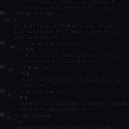
Bazen Bay Bean'in Ayıcık'ı hiç eğlenceli değildir. Bir
arkadaş arayışında olan Bay Bean, bir papağan alır.
10
. Bölüm:
Güneş Işığı
9 dk
Sahilde güzel bir gündür. Bay Bean tuz kokan havayı içine
çeker, mutlu hisseder. Etrafta bir kişi bile yoktur. Bu mutlu
gününü ne bozabilir ki?
11
. Bölüm:
Doğum Günü Ayısı
10 dk
Bay Bean oyuncak ayısının doğum gününü unutur.
Sonra ona unutamayacağı bir ödül verir.
12
. Bölüm:
Köstebek
10 dk
Bay Bean bir haşerenin kontrolünü kaybeder ve pireyi
deve yapar.
13
. Bölüm:
Yol Çalışması
10 dk
Bay Bean'in huzuru, yatak odasının penceresinin dışındaki
sağır edici yol çalışmalarıyla bozulur.
14
. Bölüm:
Kanepe
11 dk
Bay Bean'in en sevdiği şey, kanepede oturup güzel bir