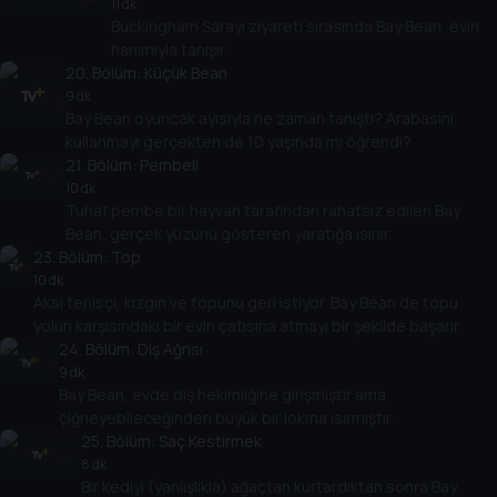
11 dk
Buckingham Sarayı ziyareti sırasında Bay Bean, evin
hanımıyla tanışır.
20
. Bölüm:
Küçük Bean
9 dk
Bay Bean oyuncak ayısıyla ne zaman tanıştı? Arabasını
kullanmayı gerçekten de 10 yaşında mı öğrendi?
21
. Bölüm:
Pembeli
10 dk
Tuhaf pembe bir hayvan tarafından rahatsız edilen Bay
Bean, gerçek yüzünü gösteren yaratığa ısınır.
23
. Bölüm:
Top
10 dk
Aksi tenisçi, kızgın ve topunu geri istiyor. Bay Bean de topu
yolun karşısındaki bir evin çatısına atmayı bir şekilde başarır.
24
. Bölüm:
Diş Ağrısı
9 dk
Bay Bean, evde diş hekimliğine girişmiştir ama
çiğneyebileceğinden büyük bir lokma ısırmıştır.
25
. Bölüm:
Saç Kestirmek
8 dk
Bir kediyi (yanlışlıkla) ağaçtan kurtardıktan sonra Bay