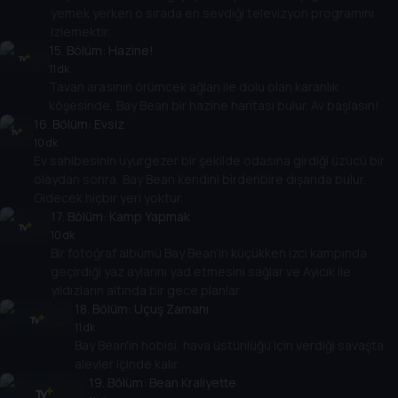
yemek yerken o sırada en sevdiği televizyon programını
izlemektir.
15
. Bölüm:
Hazine!
11 dk
Tavan arasının örümcek ağları ile dolu olan karanlık
köşesinde, Bay Bean bir hazine haritası bulur. Av başlasın!
16
. Bölüm:
Evsiz
10 dk
Ev sahibesinin uyurgezer bir şekilde odasına girdiği üzücü bir
olaydan sonra, Bay Bean kendini birdenbire dışarıda bulur.
Gidecek hiçbir yeri yoktur.
17
. Bölüm:
Kamp Yapmak
10 dk
Bir fotoğraf albümü Bay Bean'in küçükken izci kampında
geçirdiği yaz aylarını yad etmesini sağlar ve Ayıcık ile
yıldızların altında bir gece planlar.
18
. Bölüm:
Uçuş Zamanı
11 dk
Bay Bean'in hobisi, hava üstünlüğü için verdiği savaşta
alevler içinde kalır.
19
. Bölüm:
Bean Kraliyette