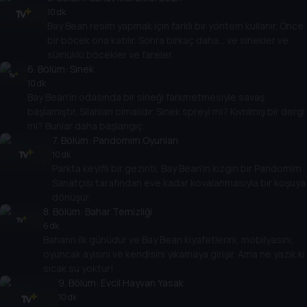
10 dk
Bay Bean resim yapmak için farklı bir yöntem kullanır. Önce
bir böcek ona katılır. Sonra birkaç daha... ve sinekler ve
sümüklü böcekler ve fareler.
6
. Bölüm:
Sinek
10 dk
Bay Bean'in odasında bir sineği farkmetmesiyle savaş
başlamıştır. Silahları olmalıdır. Sinek spreyi mi? Kıvrılmış bir dergi
mi? Bunlar daha başlangıç.
7
. Bölüm:
Pandomim Oyunları
10 dk
Parkta keyifli bir gezinti, Bay Bean'in kızgın bir Pandomim
Sanatçısı tarafından eve kadar kovalanmasıyla bir koşuya
dönüşür.
8
. Bölüm:
Bahar Temizliği
6 dk
Baharın ilk günüdür ve Bay Bean kıyafetlerini, mobilyasını,
oyuncak ayısını ve kendisini yıkamaya girişir. Ama ne yazık ki
sıcak su yoktur!
9
. Bölüm:
Evcil Hayvan Yasak
10 dk