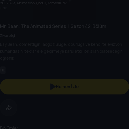
2002
|
Aile, Animasyon, Çocuk, Komedi
|
11 dk
11 dk
Mr. Bean: The Animated Series
1. Sezon
42. Bölüm
Ziyaretçi
Bay Bean, cömertliğin; açgözlülüğe, oburluğa ve kendi televizyon
kumandasını tekrar ele geçirmeye karşı etkili bir silah olabileceğini
öğrenir.
HD
Hemen İzle
Bölümler