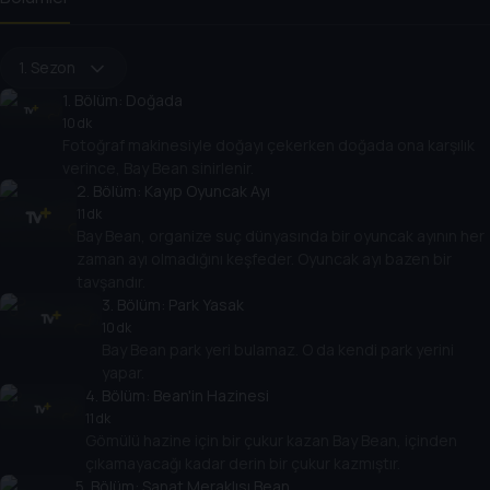
1. Sezon
1
. Bölüm:
Doğada
10 dk
Fotoğraf makinesiyle doğayı çekerken doğada ona karşılık
verince, Bay Bean sinirlenir.
2
. Bölüm:
Kayıp Oyuncak Ayı
11 dk
Bay Bean, organize suç dünyasında bir oyuncak ayının her
zaman ayı olmadığını keşfeder. Oyuncak ayı bazen bir
tavşandır.
3
. Bölüm:
Park Yasak
10 dk
Bay Bean park yeri bulamaz. O da kendi park yerini
yapar.
4
. Bölüm:
Bean'in Hazinesi
11 dk
Gömülü hazine için bir çukur kazan Bay Bean, içinden
çıkamayacağı kadar derin bir çukur kazmıştır.
5
. Bölüm:
Sanat Meraklısı Bean