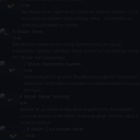
10 dk
Bay Bean resim yapmak için farklı bir yöntem kullanır. Önce
bir böcek ona katılır. Sonra birkaç daha... ve sinekler ve
sümüklü böcekler ve fareler.
6
. Bölüm:
Sinek
10 dk
Bay Bean'in odasında bir sineği farkmetmesiyle savaş
başlamıştır. Silahları olmalıdır. Sinek spreyi mi? Kıvrılmış bir dergi
mi? Bunlar daha başlangıç.
7
. Bölüm:
Pandomim Oyunları
10 dk
Parkta keyifli bir gezinti, Bay Bean'in kızgın bir Pandomim
Sanatçısı tarafından eve kadar kovalanmasıyla bir koşuya
dönüşür.
8
. Bölüm:
Bahar Temizliği
6 dk
Baharın ilk günüdür ve Bay Bean kıyafetlerini, mobilyasını,
oyuncak ayısını ve kendisini yıkamaya girişir. Ama ne yazık ki
sıcak su yoktur!
9
. Bölüm:
Evcil Hayvan Yasak
10 dk