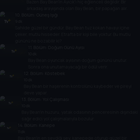
Bazen Bay Bean'in Ayıcık'ı hiç eğlenceli değildir. Bir
arkadaş arayışında olan Bay Bean, bir papağan alır.
10
. Bölüm:
Güneş Işığı
9 dk
Sahilde güzel bir gündür. Bay Bean tuz kokan havayı içine
çeker, mutlu hisseder. Etrafta bir kişi bile yoktur. Bu mutlu
gününü ne bozabilir ki?
11
. Bölüm:
Doğum Günü Ayısı
10 dk
Bay Bean oyuncak ayısının doğum gününü unutur.
Sonra ona unutamayacağı bir ödül verir.
12
. Bölüm:
Köstebek
10 dk
Bay Bean bir haşerenin kontrolünü kaybeder ve pireyi
deve yapar.
13
. Bölüm:
Yol Çalışması
10 dk
Bay Bean'in huzuru, yatak odasının penceresinin dışındaki
sağır edici yol çalışmalarıyla bozulur.
14
. Bölüm:
Kanepe
11 dk
Bay Bean'in en sevdiği şey, kanepede oturup güzel bir