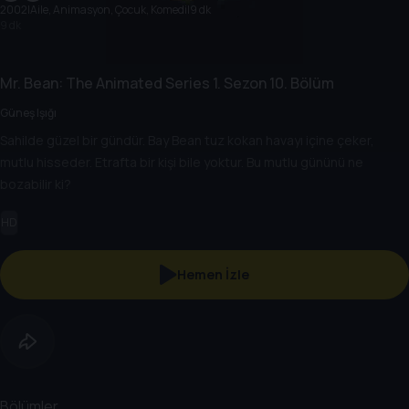
2002
|
Aile, Animasyon, Çocuk, Komedi
|
9 dk
9 dk
Mr. Bean: The Animated Series
1. Sezon
10. Bölüm
Güneş Işığı
Sahilde güzel bir gündür. Bay Bean tuz kokan havayı içine çeker,
mutlu hisseder. Etrafta bir kişi bile yoktur. Bu mutlu gününü ne
bozabilir ki?
HD
Hemen İzle
Bölümler