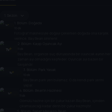
1. Sezon
1
. Bölüm:
Doğada
10 dk
Fotoğraf makinesiyle doğayı çekerken doğada ona karşılık
verince, Bay Bean sinirlenir.
2
. Bölüm:
Kayıp Oyuncak Ayı
11 dk
Bay Bean, organize suç dünyasında bir oyuncak ayının her
zaman ayı olmadığını keşfeder. Oyuncak ayı bazen bir
tavşandır.
3
. Bölüm:
Park Yasak
10 dk
Bay Bean park yeri bulamaz. O da kendi park yerini
yapar.
4
. Bölüm:
Bean'in Hazinesi
11 dk
Gömülü hazine için bir çukur kazan Bay Bean, içinden
çıkamayacağı kadar derin bir çukur kazmıştır.
5
. Bölüm:
Sanat Meraklısı Bean