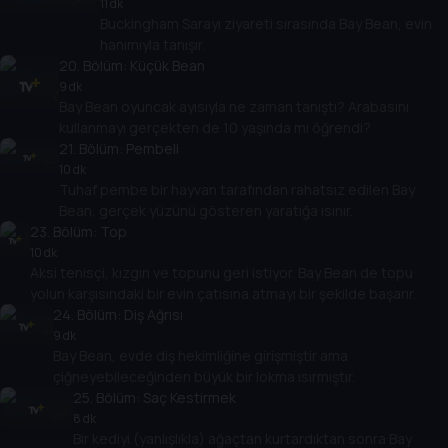
11 dk
Buckingham Sarayı ziyareti sırasında Bay Bean, evin
hanımıyla tanışır.
20
. Bölüm:
Küçük Bean
9 dk
Bay Bean oyuncak ayısıyla ne zaman tanıştı? Arabasını
kullanmayı gerçekten de 10 yaşında mı öğrendi?
21
. Bölüm:
Pembeli
10 dk
Tuhaf pembe bir hayvan tarafından rahatsız edilen Bay
Bean, gerçek yüzünü gösteren yaratığa ısınır.
23
. Bölüm:
Top
10 dk
Aksi tenisçi, kızgın ve topunu geri istiyor. Bay Bean de topu
yolun karşısındaki bir evin çatısına atmayı bir şekilde başarır.
24
. Bölüm:
Diş Ağrısı
9 dk
Bay Bean, evde diş hekimliğine girişmiştir ama
çiğneyebileceğinden büyük bir lokma ısırmıştır.
25
. Bölüm:
Saç Kestirmek
8 dk
Bir kediyi (yanlışlıkla) ağaçtan kurtardıktan sonra Bay