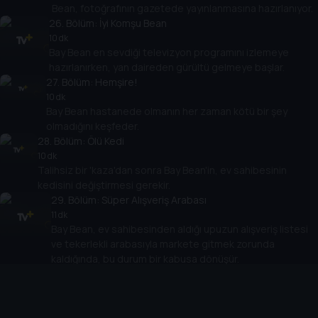
Bean, fotoğrafının gazetede yayınlanmasına hazırlanıyor.
26
. Bölüm:
İyi Komşu Bean
10 dk
Bay Bean en sevdiği televizyon programını izlemeye
hazırlanırken, yan daireden gürültü gelmeye başlar.
27
. Bölüm:
Hemşire!
10 dk
Bay Bean hastanede olmanın her zaman kötü bir şey
olmadığını keşfeder.
28
. Bölüm:
Ölü Kedi
10 dk
Talihsiz bir 'kaza'dan sonra Bay Bean'in, ev sahibesinin
kedisini değiştirmesi gerekir.
29
. Bölüm:
Süper Alışveriş Arabası
11 dk
Bay Bean, ev sahibesinden aldığı upuzun alışveriş listesi
ve tekerlekli arabasıyla markete gitmek zorunda
kaldığında, bu durum bir kabusa dönüşür.
30
. Bölüm:
Saksağan
10 dk
Bay Bean tüylü bir hırsızla arkadaşlık edince ortalık
karışır.