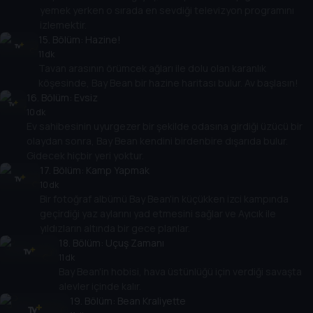
yemek yerken o sırada en sevdiği televizyon programını
izlemektir.
15
. Bölüm:
Hazine!
11 dk
Tavan arasının örümcek ağları ile dolu olan karanlık
köşesinde, Bay Bean bir hazine haritası bulur. Av başlasın!
16
. Bölüm:
Evsiz
10 dk
Ev sahibesinin uyurgezer bir şekilde odasına girdiği üzücü bir
olaydan sonra, Bay Bean kendini birdenbire dışarıda bulur.
Gidecek hiçbir yeri yoktur.
17
. Bölüm:
Kamp Yapmak
10 dk
Bir fotoğraf albümü Bay Bean'in küçükken izci kampında
geçirdiği yaz aylarını yad etmesini sağlar ve Ayıcık ile
yıldızların altında bir gece planlar.
18
. Bölüm:
Uçuş Zamanı
11 dk
Bay Bean'in hobisi, hava üstünlüğü için verdiği savaşta
alevler içinde kalır.
19
. Bölüm:
Bean Kraliyette