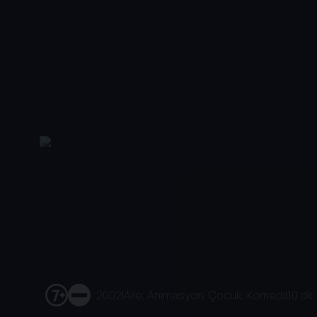
2002
|
Aile, Animasyon, Çocuk, Komedi
|
10 dk