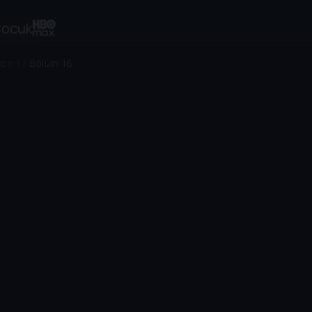
ocuk
on 1
/
Bölüm 16