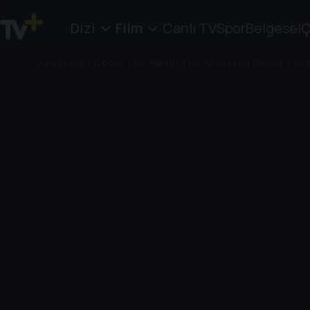
Dizi
Film
Canlı TV
Spor
Belgesel
Ç
Anasayfa
/
Çocuk
/
Mr. Bean: The Animated Series
/
Sez