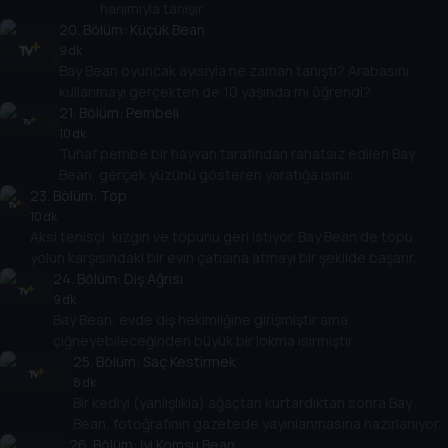
hanımıyla tanışır.
20
. Bölüm:
Küçük Bean
9 dk
Bay Bean oyuncak ayısıyla ne zaman tanıştı? Arabasını
kullanmayı gerçekten de 10 yaşında mı öğrendi?
21
. Bölüm:
Pembeli
10 dk
Tuhaf pembe bir hayvan tarafından rahatsız edilen Bay
Bean, gerçek yüzünü gösteren yaratığa ısınır.
23
. Bölüm:
Top
10 dk
Aksi tenisçi, kızgın ve topunu geri istiyor. Bay Bean de topu
yolun karşısındaki bir evin çatısına atmayı bir şekilde başarır.
24
. Bölüm:
Diş Ağrısı
9 dk
Bay Bean, evde diş hekimliğine girişmiştir ama
çiğneyebileceğinden büyük bir lokma ısırmıştır.
25
. Bölüm:
Saç Kestirmek
8 dk
Bir kediyi (yanlışlıkla) ağaçtan kurtardıktan sonra Bay
Bean, fotoğrafının gazetede yayınlanmasına hazırlanıyor.
26
. Bölüm:
İyi Komşu Bean