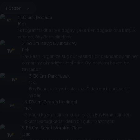
1. Sezon
1
. Bölüm:
Doğada
10 dk
Fotoğraf makinesiyle doğayı çekerken doğada ona karşılık
verince, Bay Bean sinirlenir.
2
. Bölüm:
Kayıp Oyuncak Ayı
11 dk
Bay Bean, organize suç dünyasında bir oyuncak ayının her
zaman ayı olmadığını keşfeder. Oyuncak ayı bazen bir
tavşandır.
3
. Bölüm:
Park Yasak
10 dk
Bay Bean park yeri bulamaz. O da kendi park yerini
yapar.
4
. Bölüm:
Bean'in Hazinesi
11 dk
Gömülü hazine için bir çukur kazan Bay Bean, içinden
çıkamayacağı kadar derin bir çukur kazmıştır.
5
. Bölüm:
Sanat Meraklısı Bean
10 dk