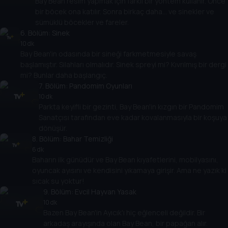
Bay Bean resim yapmak için farklı bir yöntem kullanır. Önce
bir böcek ona katılır. Sonra birkaç daha... ve sinekler ve
sümüklü böcekler ve fareler.
6
. Bölüm:
Sinek
10 dk
Bay Bean'in odasında bir sineği farkmetmesiyle savaş
başlamıştır. Silahları olmalıdır. Sinek spreyi mi? Kıvrılmış bir dergi
mi? Bunlar daha başlangıç.
7
. Bölüm:
Pandomim Oyunları
10 dk
Parkta keyifli bir gezinti, Bay Bean'in kızgın bir Pandomim
Sanatçısı tarafından eve kadar kovalanmasıyla bir koşuya
dönüşür.
8
. Bölüm:
Bahar Temizliği
6 dk
Baharın ilk günüdür ve Bay Bean kıyafetlerini, mobilyasını,
oyuncak ayısını ve kendisini yıkamaya girişir. Ama ne yazık ki
sıcak su yoktur!
9
. Bölüm:
Evcil Hayvan Yasak
10 dk
Bazen Bay Bean'in Ayıcık'ı hiç eğlenceli değildir. Bir
arkadaş arayışında olan Bay Bean, bir papağan alır.