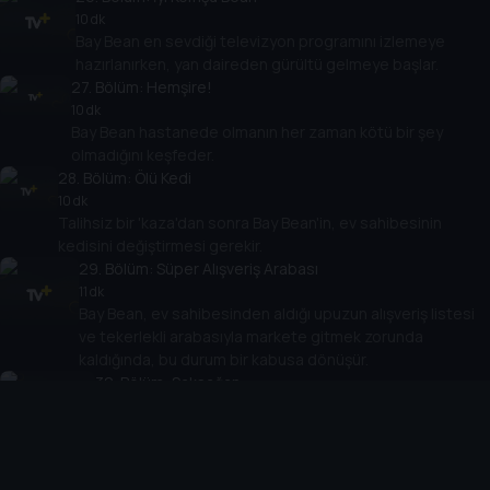
10 dk
Bay Bean en sevdiği televizyon programını izlemeye
hazırlanırken, yan daireden gürültü gelmeye başlar.
27
. Bölüm:
Hemşire!
10 dk
Bay Bean hastanede olmanın her zaman kötü bir şey
olmadığını keşfeder.
28
. Bölüm:
Ölü Kedi
10 dk
Talihsiz bir 'kaza'dan sonra Bay Bean'in, ev sahibesinin
kedisini değiştirmesi gerekir.
29
. Bölüm:
Süper Alışveriş Arabası
11 dk
Bay Bean, ev sahibesinden aldığı upuzun alışveriş listesi
ve tekerlekli arabasıyla markete gitmek zorunda
kaldığında, bu durum bir kabusa dönüşür.
30
. Bölüm:
Saksağan
10 dk
Bay Bean tüylü bir hırsızla arkadaşlık edince ortalık
karışır.
31
. Bölüm:
Kedi Bakıcılığı