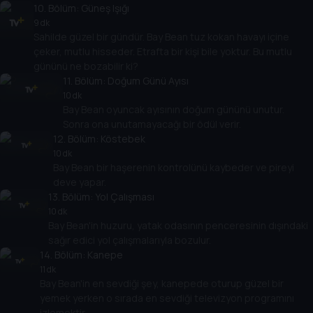
10
. Bölüm:
Güneş Işığı
9 dk
Sahilde güzel bir gündür. Bay Bean tuz kokan havayı içine
çeker, mutlu hisseder. Etrafta bir kişi bile yoktur. Bu mutlu
gününü ne bozabilir ki?
11
. Bölüm:
Doğum Günü Ayısı
10 dk
Bay Bean oyuncak ayısının doğum gününü unutur.
Sonra ona unutamayacağı bir ödül verir.
12
. Bölüm:
Köstebek
10 dk
Bay Bean bir haşerenin kontrolünü kaybeder ve pireyi
deve yapar.
13
. Bölüm:
Yol Çalışması
10 dk
Bay Bean'in huzuru, yatak odasının penceresinin dışındaki
sağır edici yol çalışmalarıyla bozulur.
14
. Bölüm:
Kanepe
11 dk
Bay Bean'in en sevdiği şey, kanepede oturup güzel bir
yemek yerken o sırada en sevdiği televizyon programını
izlemektir.