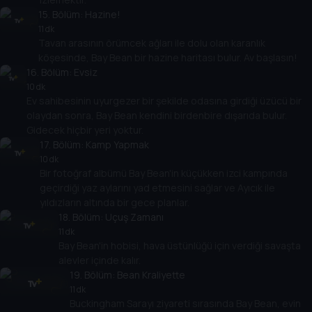
15
. Bölüm:
Hazine!
11 dk
Tavan arasının örümcek ağları ile dolu olan karanlık
köşesinde, Bay Bean bir hazine haritası bulur. Av başlasın!
16
. Bölüm:
Evsiz
10 dk
Ev sahibesinin uyurgezer bir şekilde odasına girdiği üzücü bir
olaydan sonra, Bay Bean kendini birdenbire dışarıda bulur.
Gidecek hiçbir yeri yoktur.
17
. Bölüm:
Kamp Yapmak
10 dk
Bir fotoğraf albümü Bay Bean'in küçükken izci kampında
geçirdiği yaz aylarını yad etmesini sağlar ve Ayıcık ile
yıldızların altında bir gece planlar.
18
. Bölüm:
Uçuş Zamanı
11 dk
Bay Bean'in hobisi, hava üstünlüğü için verdiği savaşta
alevler içinde kalır.
19
. Bölüm:
Bean Kraliyette
11 dk
Buckingham Sarayı ziyareti sırasında Bay Bean, evin