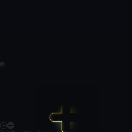
2002
|
Aile, Animasyon, Çocuk, Komedi
|
11 dk