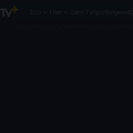
Dizi
Film
Canlı TV
Spor
Belgesel
Ç
Anasayfa
/
Çocuk
/
Mr. Bean: The Animated Series
/
Sez