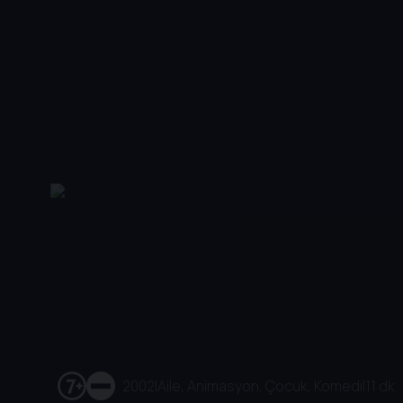
2002
|
Aile, Animasyon, Çocuk, Komedi
|
11 dk