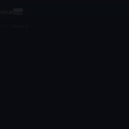
ocuk
on 1
/
Bölüm 4