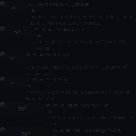
24
. Bölüm:
Hoşça Kal Çizmeler
7 dk
Lu çok sevdiği ama artık ona çok küçük gelen yağmur
çizmelerinden vazgeçmek istemez.
25
. Bölüm:
Yakalayabilirim
7 dk
Lu bir şeyleri yakalamakta düşündüğü kadar iyi
değildir.
26
. Bölüm:
En Sevdiğim
7 dk
Lu'nun da kendisiyle aynı şeyi sevmesi Declan'ı hayal
kırıklığına uğratır.
27
. Bölüm:
Etrafı Topla
7 dk
Etrafı toplama zamanı sırasında kilden yıldızı kaybolan
Biba çok üzülür.
28
. Bölüm:
Yaban Mersinlerini Bul
7 dk
Lu ve Biba hazine avı oyununda yanlışlıkla hile
yaparlar.
29
. Bölüm:
Yeşil Gözlü Doğum Günü