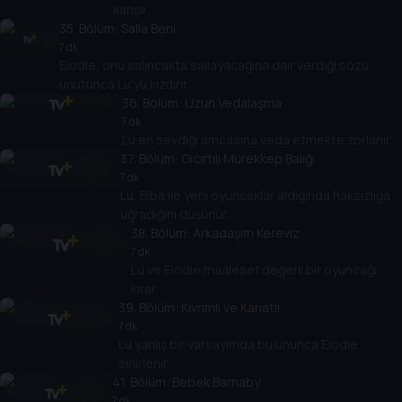
karışır.
35
. Bölüm:
Salla Beni
7 dk
Elodie, onu salıncakta sallayacağına dair verdiği sözü
unutunca Lu'yu kızdırır.
36
. Bölüm:
Uzun Vedalaşma
7 dk
Lu en sevdiği amcasına veda etmekte zorlanır.
37
. Bölüm:
Gıcırtılı Mürekkep Balığı
7 dk
Lu, Biba ile yeni oyuncaklar aldığında haksızlığa
uğradığını düşünür.
38
. Bölüm:
Arkadaşım Kereviz
7 dk
Lu ve Elodie maalesef değerli bir oyuncağı
kırar.
39
. Bölüm:
Kıvrımlı ve Kanatlı
7 dk
Lu yanlış bir varsayımda bulununca Elodie
sinirlenir.
41
. Bölüm:
Bebek Barnaby
7 dk