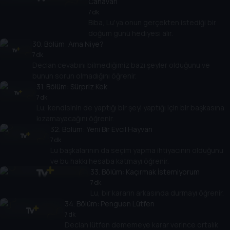
Canavarı
7 dk
Biba, Lu'ya onun gerçekten istediği bir
doğum günü hediyesi alır.
30
. Bölüm:
Ama Niye?
7 dk
Declan cevabını bilmediğimiz bazı şeyler olduğunu ve
bunun sorun olmadığını öğrenir.
31
. Bölüm:
Sürpriz Kek
7 dk
Lu, kendisinin de yaptığı bir şeyi yaptığı için bir başkasına
kızamayacağını öğrenir.
32
. Bölüm:
Yeni Bir Evcil Hayvan
7 dk
Lu başkalarının da seçim yapma ihtiyacının olduğunu
ve bu hakkı hesaba katmayı öğrenir.
33
. Bölüm:
Kaçırmak İstemiyorum
7 dk
Lu, bir kararın arkasında durmayı öğrenir.
34
. Bölüm:
Penguen Lütfen
7 dk
Declan lütfen dememeye karar verince ortalık