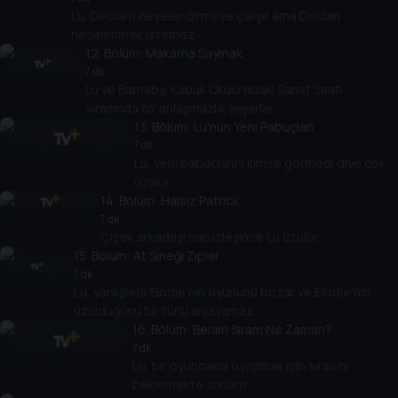
Lu, Declan'ı neşelendirmeye çalışır ama Declan
neşelenmek istemez.
12
. Bölüm:
Makarna Saymak
7 dk
Lu ve Barnaby, Kabuk Okulu'ndaki Sanat Saati
sırasında bir anlaşmazlık yaşarlar.
13
. Bölüm:
Lu'nun Yeni Pabuçları
7 dk
Lu, yeni pabuçlarını kimse görmedi diye çok
üzülür.
14
. Bölüm:
Halsiz Patrick
7 dk
Çiçek arkadaşı halsizleşince Lu üzülür.
15
. Bölüm:
At Sineği Zıplar
7 dk
Lu, yanlışlıkla Elodie'nin oyununu bozar ve Elodie'nin
üzüldüğünü bir türlü anlayamaz.
16
. Bölüm:
Benim Sıram Ne Zaman?
7 dk
Lu, bir oyuncakla oynamak için sırasını
beklemekte zorlanır.