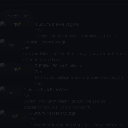
1. Sezon
1
. Bölüm:
Meyve Vagonu
7 dk
Declan armudundan bir ısırık alınca Lu üzülür.
2
. Bölüm:
Bidon Böceği
7 dk
Lu, oyundaki en eğlenceli rolü paylaşmayı reddettiğinde
diğer böcekleri kızdırır.
3
. Bölüm:
Böcek Sarılması
7 dk
Barnaby kucaklaşma havasında ama arkadaşları
değil.
4
. Bölüm:
Kule Kule Wow
7 dk
Declan, oyunun kurallarını düzgün bir şekilde
açıklamayınca Gus'ı yanlışlıkla kızdırır.
5
. Bölüm:
Ksilofon Müziği
7 dk
Çaldığı ksilofon umduğu tepkiyi alamayınca Lu'nun