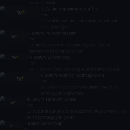
cesareti kırılır.
6
. Bölüm:
Kopyala Kopyala Tırtıl
7 dk
Gus taklit oyununa katılmayınca Lu hayal
kırıklığına uğrar.
7
. Bölüm:
Ya Yapamazsam
7 dk
Lu, sınıfta perende atlayamadığı için üzülen
Barnaby'ye iyi bir arkadaş olur.
8
. Bölüm:
Ev Oyuncağı
7 dk
Lu, Declan'ın özel oyuncağını kaybedince üzülür.
9
. Bölüm:
Asansör Oyuncağı Günü
7 dk
Lu, Biba'nın beraber oynadıkları oyundan
korktuğunu anlayamaz.
10
. Bölüm:
Hareketli Jöleler
7 dk
Lu, düşündüğünden daha lezzetli olduğu ortaya çıkan
bir atıştırmalığı geri çevirir.
11
. Bölüm:
Somurtkan
7 dk