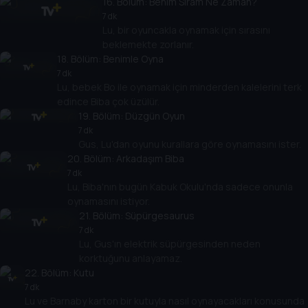
16
. Bölüm:
Benim Sıram Ne Zaman?
7 dk
Lu, bir oyuncakla oynamak için sırasını
beklemekte zorlanır.
18
. Bölüm:
Benimle Oyna
7 dk
Lu, bebek Bo ile oynamak için minderden kalelerini terk
edince Biba çok üzülür.
19
. Bölüm:
Düzgün Oyun
7 dk
Gus, Lu'dan oyunu kurallara göre oynamasını ister.
20
. Bölüm:
Arkadaşım Biba
7 dk
Lu, Biba'nın bugün Kabuk Okulu'nda sadece onunla
oynamasını istiyor.
21
. Bölüm:
Süpürgesaurus
7 dk
Lu, Gus'ın elektrik süpürgesinden neden
korktuğunu anlayamaz.
22
. Bölüm:
Kutu
7 dk
Lu ve Barnaby karton bir kutuyla nasıl oynayacakları konusunda