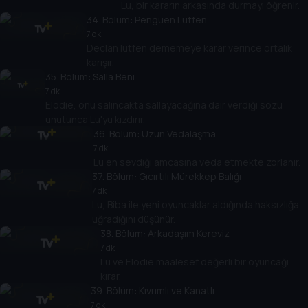
Lu, bir kararın arkasında durmayı öğrenir.
34
. Bölüm:
Penguen Lütfen
7 dk
Declan lütfen dememeye karar verince ortalık
karışır.
35
. Bölüm:
Salla Beni
7 dk
Elodie, onu salıncakta sallayacağına dair verdiği sözü
unutunca Lu'yu kızdırır.
36
. Bölüm:
Uzun Vedalaşma
7 dk
Lu en sevdiği amcasına veda etmekte zorlanır.
37
. Bölüm:
Gıcırtılı Mürekkep Balığı
7 dk
Lu, Biba ile yeni oyuncaklar aldığında haksızlığa
uğradığını düşünür.
38
. Bölüm:
Arkadaşım Kereviz
7 dk
Lu ve Elodie maalesef değerli bir oyuncağı
kırar.
39
. Bölüm:
Kıvrımlı ve Kanatlı
7 dk