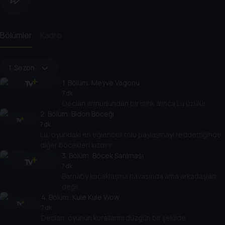
Bölümler
Kadro
1. Sezon
1
. Bölüm:
Meyve Vagonu
7 dk
Declan armudundan bir ısırık alınca Lu üzülür.
2
. Bölüm:
Bidon Böceği
7 dk
Lu, oyundaki en eğlenceli rolü paylaşmayı reddettiğinde
diğer böcekleri kızdırır.
3
. Bölüm:
Böcek Sarılması
7 dk
Barnaby kucaklaşma havasında ama arkadaşları
değil.
4
. Bölüm:
Kule Kule Wow
7 dk
Declan, oyunun kurallarını düzgün bir şekilde