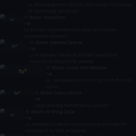
Lu, düşündüğünden daha lezzetli olduğu ortaya çıkan
bir atıştırmalığı geri çevirir.
11
. Bölüm:
Somurtkan
7 dk
Lu, Declan'ı neşelendirmeye çalışır ama Declan
neşelenmek istemez.
12
. Bölüm:
Makarna Saymak
7 dk
Lu ve Barnaby, Kabuk Okulu'ndaki Sanat Saati
sırasında bir anlaşmazlık yaşarlar.
13
. Bölüm:
Lu'nun Yeni Pabuçları
7 dk
Lu, yeni pabuçlarını kimse görmedi diye çok
üzülür.
14
. Bölüm:
Halsiz Patrick
7 dk
Çiçek arkadaşı halsizleşince Lu üzülür.
15
. Bölüm:
At Sineği Zıplar
7 dk
Lu, yanlışlıkla Elodie'nin oyununu bozar ve Elodie'nin
üzüldüğünü bir türlü anlayamaz.