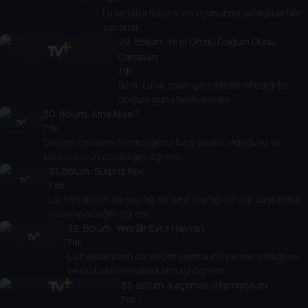
Lu ve Biba hazine avı oyununda yanlışlıkla hile
yaparlar.
29
. Bölüm:
Yeşil Gözlü Doğum Günü
Canavarı
7 dk
Biba, Lu'ya onun gerçekten istediği bir
doğum günü hediyesi alır.
30
. Bölüm:
Ama Niye?
7 dk
Declan cevabını bilmediğimiz bazı şeyler olduğunu ve
bunun sorun olmadığını öğrenir.
31
. Bölüm:
Sürpriz Kek
7 dk
Lu, kendisinin de yaptığı bir şeyi yaptığı için bir başkasına
kızamayacağını öğrenir.
32
. Bölüm:
Yeni Bir Evcil Hayvan
7 dk
Lu başkalarının da seçim yapma ihtiyacının olduğunu
ve bu hakkı hesaba katmayı öğrenir.
33
. Bölüm:
Kaçırmak İstemiyorum
7 dk