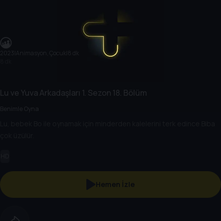
2023
|
Animasyon, Çocuk
|
8 dk
8 dk
Lu ve Yuva Arkadaşları
1. Sezon
18. Bölüm
Benimle Oyna
Lu, bebek Bo ile oynamak için minderden kalelerini terk edince Biba
çok üzülür.
HD
Hemen İzle