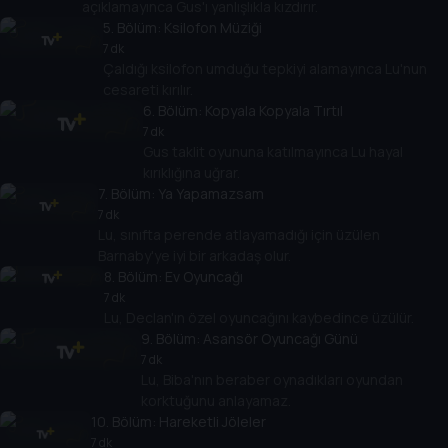
açıklamayınca Gus'ı yanlışlıkla kızdırır.
5
. Bölüm:
Ksilofon Müziği
7 dk
Çaldığı ksilofon umduğu tepkiyi alamayınca Lu'nun
cesareti kırılır.
6
. Bölüm:
Kopyala Kopyala Tırtıl
7 dk
Gus taklit oyununa katılmayınca Lu hayal
kırıklığına uğrar.
7
. Bölüm:
Ya Yapamazsam
7 dk
Lu, sınıfta perende atlayamadığı için üzülen
Barnaby'ye iyi bir arkadaş olur.
8
. Bölüm:
Ev Oyuncağı
7 dk
Lu, Declan'ın özel oyuncağını kaybedince üzülür.
9
. Bölüm:
Asansör Oyuncağı Günü
7 dk
Lu, Biba'nın beraber oynadıkları oyundan
korktuğunu anlayamaz.
10
. Bölüm:
Hareketli Jöleler
7 dk