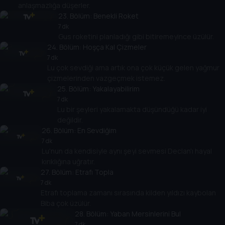
anlaşmazlığa düşerler.
23
. Bölüm:
Benekli Roket
7 dk
Gus roketini planladığı gibi bitiremeyince üzülür.
24
. Bölüm:
Hoşça Kal Çizmeler
7 dk
Lu çok sevdiği ama artık ona çok küçük gelen yağmur
çizmelerinden vazgeçmek istemez.
25
. Bölüm:
Yakalayabilirim
7 dk
Lu bir şeyleri yakalamakta düşündüğü kadar iyi
değildir.
26
. Bölüm:
En Sevdiğim
7 dk
Lu'nun da kendisiyle aynı şeyi sevmesi Declan'ı hayal
kırıklığına uğratır.
27
. Bölüm:
Etrafı Topla
7 dk
Etrafı toplama zamanı sırasında kilden yıldızı kaybolan
Biba çok üzülür.
28
. Bölüm:
Yaban Mersinlerini Bul
7 dk