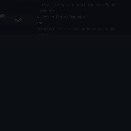
Lu yanlış bir varsayımda bulununca Elodie
sinirlenir.
41
. Bölüm:
Bebek Barnaby
7 dk
Barnaby bir evcilik oyununda bebek rolünü
üstlenir.
42
. Bölüm:
Lu'nun Kararı
7 dk
Arkadaşları içecek içmek için dışarı çıkarken Lu
havuzda kalır.
43
. Bölüm:
Kayalı Gün
7 dk
Böcekler taşları dekore eder.
44
. Bölüm:
Yaprak Tekneleri
7 dk
Lu sonbahar kolajı için özel bir yaprak bulur.
45
. Bölüm:
Bisiklet Sürüşü
7 dk
Lu yeni denge bisikletiyle Biba'ya ayak uydurmaya
çalışır.
46
. Bölüm:
Bodur Roland'ın Kayboluşu