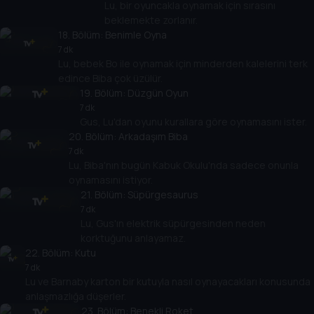
Lu, bir oyuncakla oynamak için sırasını
beklemekte zorlanır.
18
. Bölüm:
Benimle Oyna
7 dk
Lu, bebek Bo ile oynamak için minderden kalelerini terk
edince Biba çok üzülür.
19
. Bölüm:
Düzgün Oyun
7 dk
Gus, Lu'dan oyunu kurallara göre oynamasını ister.
20
. Bölüm:
Arkadaşım Biba
7 dk
Lu, Biba'nın bugün Kabuk Okulu'nda sadece onunla
oynamasını istiyor.
21
. Bölüm:
Süpürgesaurus
7 dk
Lu, Gus'ın elektrik süpürgesinden neden
korktuğunu anlayamaz.
22
. Bölüm:
Kutu
7 dk
Lu ve Barnaby karton bir kutuyla nasıl oynayacakları konusunda
anlaşmazlığa düşerler.
23
. Bölüm:
Benekli Roket