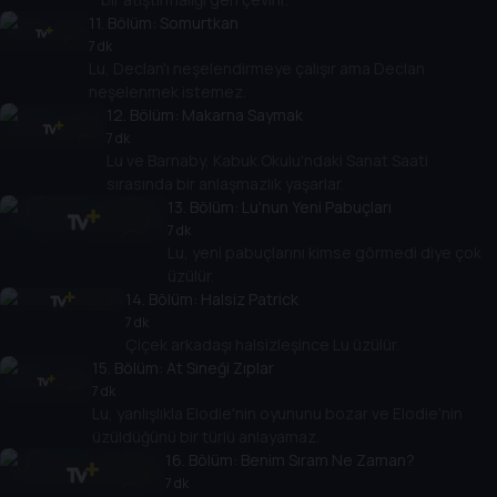
11
. Bölüm:
Somurtkan
7 dk
Lu, Declan'ı neşelendirmeye çalışır ama Declan
neşelenmek istemez.
12
. Bölüm:
Makarna Saymak
7 dk
Lu ve Barnaby, Kabuk Okulu'ndaki Sanat Saati
sırasında bir anlaşmazlık yaşarlar.
13
. Bölüm:
Lu'nun Yeni Pabuçları
7 dk
Lu, yeni pabuçlarını kimse görmedi diye çok
üzülür.
14
. Bölüm:
Halsiz Patrick
7 dk
Çiçek arkadaşı halsizleşince Lu üzülür.
15
. Bölüm:
At Sineği Zıplar
7 dk
Lu, yanlışlıkla Elodie'nin oyununu bozar ve Elodie'nin
üzüldüğünü bir türlü anlayamaz.
16
. Bölüm:
Benim Sıram Ne Zaman?
7 dk