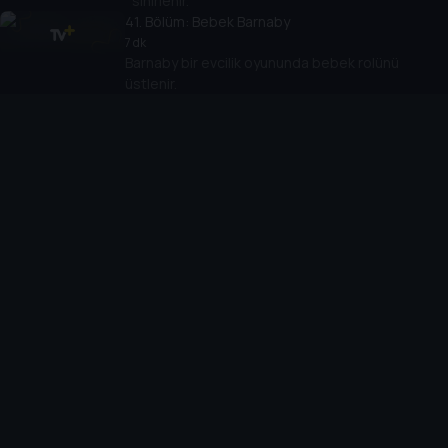
sinirlenir.
41
. Bölüm:
Bebek Barnaby
7 dk
Barnaby bir evcilik oyununda bebek rolünü
üstlenir.
42
. Bölüm:
Lu'nun Kararı
7 dk
Arkadaşları içecek içmek için dışarı çıkarken Lu
havuzda kalır.
43
. Bölüm:
Kayalı Gün
7 dk
Böcekler taşları dekore eder.
44
. Bölüm:
Yaprak Tekneleri
7 dk
Lu sonbahar kolajı için özel bir yaprak bulur.
45
. Bölüm:
Bisiklet Sürüşü
7 dk
Lu yeni denge bisikletiyle Biba'ya ayak uydurmaya
çalışır.
46
. Bölüm:
Bodur Roland'ın Kayboluşu
7 dk
Lu, hafta sonu için sınıf hayvanını eve