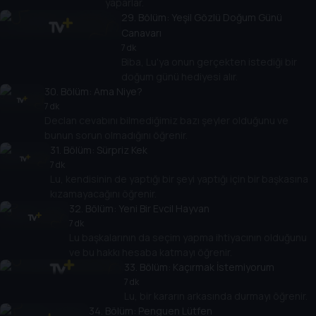
yaparlar.
29
. Bölüm:
Yeşil Gözlü Doğum Günü
Canavarı
7 dk
Biba, Lu'ya onun gerçekten istediği bir
doğum günü hediyesi alır.
30
. Bölüm:
Ama Niye?
7 dk
Declan cevabını bilmediğimiz bazı şeyler olduğunu ve
bunun sorun olmadığını öğrenir.
31
. Bölüm:
Sürpriz Kek
7 dk
Lu, kendisinin de yaptığı bir şeyi yaptığı için bir başkasına
kızamayacağını öğrenir.
32
. Bölüm:
Yeni Bir Evcil Hayvan
7 dk
Lu başkalarının da seçim yapma ihtiyacının olduğunu
ve bu hakkı hesaba katmayı öğrenir.
33
. Bölüm:
Kaçırmak İstemiyorum
7 dk
Lu, bir kararın arkasında durmayı öğrenir.
34
. Bölüm:
Penguen Lütfen