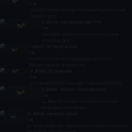
7 dk
Çaldığı ksilofon umduğu tepkiyi alamayınca Lu'nun
cesareti kırılır.
6
. Bölüm:
Kopyala Kopyala Tırtıl
7 dk
Gus taklit oyununa katılmayınca Lu hayal
kırıklığına uğrar.
7
. Bölüm:
Ya Yapamazsam
7 dk
Lu, sınıfta perende atlayamadığı için üzülen
Barnaby'ye iyi bir arkadaş olur.
8
. Bölüm:
Ev Oyuncağı
7 dk
Lu, Declan'ın özel oyuncağını kaybedince üzülür.
9
. Bölüm:
Asansör Oyuncağı Günü
7 dk
Lu, Biba'nın beraber oynadıkları oyundan
korktuğunu anlayamaz.
10
. Bölüm:
Hareketli Jöleler
7 dk
Lu, düşündüğünden daha lezzetli olduğu ortaya çıkan
bir atıştırmalığı geri çevirir.