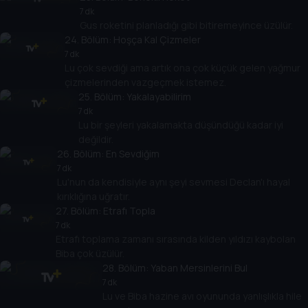
7 dk
Gus roketini planladığı gibi bitiremeyince üzülür.
24
. Bölüm:
Hoşça Kal Çizmeler
7 dk
Lu çok sevdiği ama artık ona çok küçük gelen yağmur
çizmelerinden vazgeçmek istemez.
25
. Bölüm:
Yakalayabilirim
7 dk
Lu bir şeyleri yakalamakta düşündüğü kadar iyi
değildir.
26
. Bölüm:
En Sevdiğim
7 dk
Lu'nun da kendisiyle aynı şeyi sevmesi Declan'ı hayal
kırıklığına uğratır.
27
. Bölüm:
Etrafı Topla
7 dk
Etrafı toplama zamanı sırasında kilden yıldızı kaybolan
Biba çok üzülür.
28
. Bölüm:
Yaban Mersinlerini Bul
7 dk
Lu ve Biba hazine avı oyununda yanlışlıkla hile