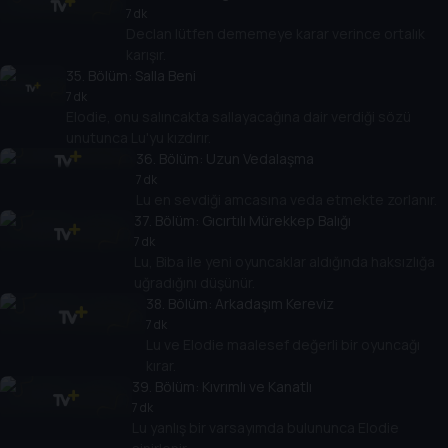
7 dk
Declan lütfen dememeye karar verince ortalık
karışır.
35
. Bölüm:
Salla Beni
7 dk
Elodie, onu salıncakta sallayacağına dair verdiği sözü
unutunca Lu'yu kızdırır.
36
. Bölüm:
Uzun Vedalaşma
7 dk
Lu en sevdiği amcasına veda etmekte zorlanır.
37
. Bölüm:
Gıcırtılı Mürekkep Balığı
7 dk
Lu, Biba ile yeni oyuncaklar aldığında haksızlığa
uğradığını düşünür.
38
. Bölüm:
Arkadaşım Kereviz
7 dk
Lu ve Elodie maalesef değerli bir oyuncağı
kırar.
39
. Bölüm:
Kıvrımlı ve Kanatlı
7 dk
Lu yanlış bir varsayımda bulununca Elodie