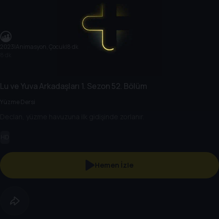
2023
|
Animasyon, Çocuk
|
8 dk
8 dk
Lu ve Yuva Arkadaşları
1. Sezon
52. Bölüm
Yüzme Dersi
Declan, yüzme havuzuna ilk gidişinde zorlanır.
HD
Hemen İzle