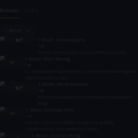
Bölümler
Kadro
1. Sezon
1
. Bölüm:
Meyve Vagonu
7 dk
Declan armudundan bir ısırık alınca Lu üzülür.
2
. Bölüm:
Bidon Böceği
7 dk
Lu, oyundaki en eğlenceli rolü paylaşmayı reddettiğinde
diğer böcekleri kızdırır.
3
. Bölüm:
Böcek Sarılması
7 dk
Barnaby kucaklaşma havasında ama arkadaşları
değil.
4
. Bölüm:
Kule Kule Wow
7 dk
Declan, oyunun kurallarını düzgün bir şekilde
açıklamayınca Gus'ı yanlışlıkla kızdırır.
5
. Bölüm:
Ksilofon Müziği