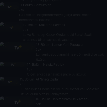
11
. Bölüm:
Somurtkan
7 dk
Lu, Declan'ı neşelendirmeye çalışır ama Declan
neşelenmek istemez.
12
. Bölüm:
Makarna Saymak
7 dk
Lu ve Barnaby, Kabuk Okulu'ndaki Sanat Saati
sırasında bir anlaşmazlık yaşarlar.
13
. Bölüm:
Lu'nun Yeni Pabuçları
7 dk
Lu, yeni pabuçlarını kimse görmedi diye çok
üzülür.
14
. Bölüm:
Halsiz Patrick
7 dk
Çiçek arkadaşı halsizleşince Lu üzülür.
15
. Bölüm:
At Sineği Zıplar
7 dk
Lu, yanlışlıkla Elodie'nin oyununu bozar ve Elodie'nin
üzüldüğünü bir türlü anlayamaz.
16
. Bölüm:
Benim Sıram Ne Zaman?
7 dk