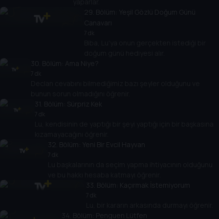
yaparlar.
29
. Bölüm:
Yeşil Gözlü Doğum Günü
Canavarı
7 dk
Biba, Lu'ya onun gerçekten istediği bir
doğum günü hediyesi alır.
30
. Bölüm:
Ama Niye?
7 dk
Declan cevabını bilmediğimiz bazı şeyler olduğunu ve
bunun sorun olmadığını öğrenir.
31
. Bölüm:
Sürpriz Kek
7 dk
Lu, kendisinin de yaptığı bir şeyi yaptığı için bir başkasına
kızamayacağını öğrenir.
32
. Bölüm:
Yeni Bir Evcil Hayvan
7 dk
Lu başkalarının da seçim yapma ihtiyacının olduğunu
ve bu hakkı hesaba katmayı öğrenir.
33
. Bölüm:
Kaçırmak İstemiyorum
7 dk
Lu, bir kararın arkasında durmayı öğrenir.
34
. Bölüm:
Penguen Lütfen