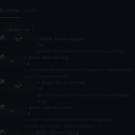
Bölümler
Kadro
1. Sezon
1
. Bölüm:
Meyve Vagonu
7 dk
Declan armudundan bir ısırık alınca Lu üzülür.
2
. Bölüm:
Bidon Böceği
7 dk
Lu, oyundaki en eğlenceli rolü paylaşmayı reddettiğinde
diğer böcekleri kızdırır.
3
. Bölüm:
Böcek Sarılması
7 dk
Barnaby kucaklaşma havasında ama arkadaşları
değil.
4
. Bölüm:
Kule Kule Wow
7 dk
Declan, oyunun kurallarını düzgün bir şekilde
açıklamayınca Gus'ı yanlışlıkla kızdırır.
5
. Bölüm:
Ksilofon Müziği