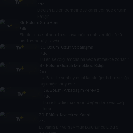
7 dk
Declan lütfen dememeye karar verince ortalık
karışır.
35
. Bölüm:
Salla Beni
7 dk
Elodie, onu salıncakta sallayacağına dair verdiği sözü
unutunca Lu'yu kızdırır.
36
. Bölüm:
Uzun Vedalaşma
7 dk
Lu en sevdiği amcasına veda etmekte zorlanır.
37
. Bölüm:
Gıcırtılı Mürekkep Balığı
7 dk
Lu, Biba ile yeni oyuncaklar aldığında haksızlığa
uğradığını düşünür.
38
. Bölüm:
Arkadaşım Kereviz
7 dk
Lu ve Elodie maalesef değerli bir oyuncağı
kırar.
39
. Bölüm:
Kıvrımlı ve Kanatlı
7 dk
Lu yanlış bir varsayımda bulununca Elodie