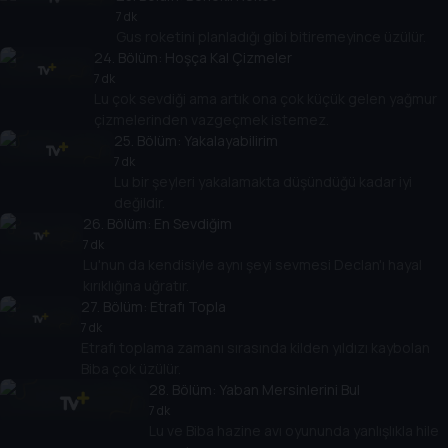
7 dk
Gus roketini planladığı gibi bitiremeyince üzülür.
24
. Bölüm:
Hoşça Kal Çizmeler
7 dk
Lu çok sevdiği ama artık ona çok küçük gelen yağmur
çizmelerinden vazgeçmek istemez.
25
. Bölüm:
Yakalayabilirim
7 dk
Lu bir şeyleri yakalamakta düşündüğü kadar iyi
değildir.
26
. Bölüm:
En Sevdiğim
7 dk
Lu'nun da kendisiyle aynı şeyi sevmesi Declan'ı hayal
kırıklığına uğratır.
27
. Bölüm:
Etrafı Topla
7 dk
Etrafı toplama zamanı sırasında kilden yıldızı kaybolan
Biba çok üzülür.
28
. Bölüm:
Yaban Mersinlerini Bul
7 dk
Lu ve Biba hazine avı oyununda yanlışlıkla hile