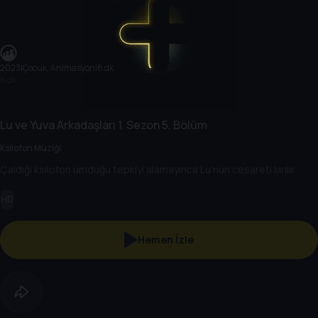
2023
|
Çocuk, Animasyon
|
8 dk
8 dk
Lu ve Yuva Arkadaşları
1. Sezon
5. Bölüm
Ksilofon Müziği
Çaldığı ksilofon umduğu tepkiyi alamayınca Lu'nun cesareti kırılır.
HD
Hemen İzle