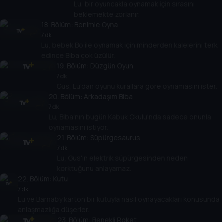
Lu, bir oyuncakla oynamak için sırasını
beklemekte zorlanır.
18
. Bölüm:
Benimle Oyna
7 dk
Lu, bebek Bo ile oynamak için minderden kalelerini terk
edince Biba çok üzülür.
19
. Bölüm:
Düzgün Oyun
7 dk
Gus, Lu'dan oyunu kurallara göre oynamasını ister.
20
. Bölüm:
Arkadaşım Biba
7 dk
Lu, Biba'nın bugün Kabuk Okulu'nda sadece onunla
oynamasını istiyor.
21
. Bölüm:
Süpürgesaurus
7 dk
Lu, Gus'ın elektrik süpürgesinden neden
korktuğunu anlayamaz.
22
. Bölüm:
Kutu
7 dk
Lu ve Barnaby karton bir kutuyla nasıl oynayacakları konusunda
anlaşmazlığa düşerler.
23
. Bölüm:
Benekli Roket