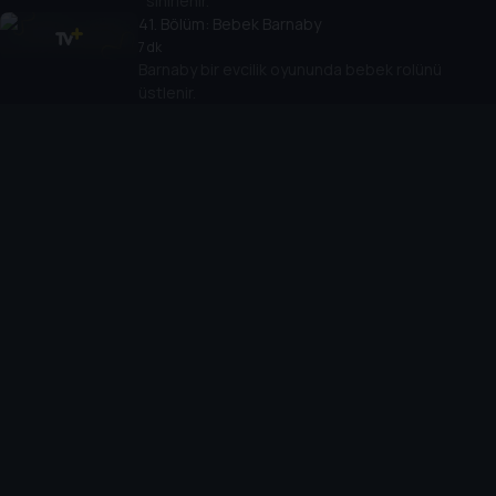
sinirlenir.
41
. Bölüm:
Bebek Barnaby
7 dk
Barnaby bir evcilik oyununda bebek rolünü
üstlenir.
42
. Bölüm:
Lu'nun Kararı
7 dk
Arkadaşları içecek içmek için dışarı çıkarken Lu
havuzda kalır.
43
. Bölüm:
Kayalı Gün
7 dk
Böcekler taşları dekore eder.
44
. Bölüm:
Yaprak Tekneleri
7 dk
Lu sonbahar kolajı için özel bir yaprak bulur.
45
. Bölüm:
Bisiklet Sürüşü
7 dk
Lu yeni denge bisikletiyle Biba'ya ayak uydurmaya
çalışır.
46
. Bölüm:
Bodur Roland'ın Kayboluşu
7 dk
Lu, hafta sonu için sınıf hayvanını eve