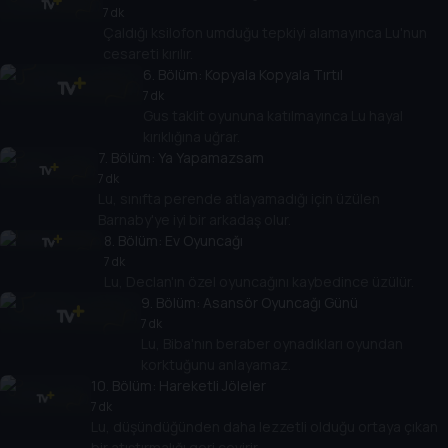
7 dk
Çaldığı ksilofon umduğu tepkiyi alamayınca Lu'nun
cesareti kırılır.
6
. Bölüm:
Kopyala Kopyala Tırtıl
7 dk
Gus taklit oyununa katılmayınca Lu hayal
kırıklığına uğrar.
7
. Bölüm:
Ya Yapamazsam
7 dk
Lu, sınıfta perende atlayamadığı için üzülen
Barnaby'ye iyi bir arkadaş olur.
8
. Bölüm:
Ev Oyuncağı
7 dk
Lu, Declan'ın özel oyuncağını kaybedince üzülür.
9
. Bölüm:
Asansör Oyuncağı Günü
7 dk
Lu, Biba'nın beraber oynadıkları oyundan
korktuğunu anlayamaz.
10
. Bölüm:
Hareketli Jöleler
7 dk
Lu, düşündüğünden daha lezzetli olduğu ortaya çıkan
bir atıştırmalığı geri çevirir.