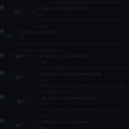
Lu, bir kararın arkasında durmayı öğrenir.
34
. Bölüm:
Penguen Lütfen
7 dk
Declan lütfen dememeye karar verince ortalık
karışır.
35
. Bölüm:
Salla Beni
7 dk
Elodie, onu salıncakta sallayacağına dair verdiği sözü
unutunca Lu'yu kızdırır.
36
. Bölüm:
Uzun Vedalaşma
7 dk
Lu en sevdiği amcasına veda etmekte zorlanır.
37
. Bölüm:
Gıcırtılı Mürekkep Balığı
7 dk
Lu, Biba ile yeni oyuncaklar aldığında haksızlığa
uğradığını düşünür.
38
. Bölüm:
Arkadaşım Kereviz
7 dk
Lu ve Elodie maalesef değerli bir oyuncağı
kırar.
39
. Bölüm:
Kıvrımlı ve Kanatlı
7 dk