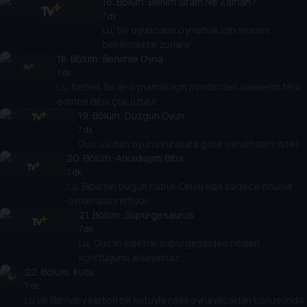
16
. Bölüm:
Benim Sıram Ne Zaman?
7 dk
Lu, bir oyuncakla oynamak için sırasını
beklemekte zorlanır.
18
. Bölüm:
Benimle Oyna
7 dk
Lu, bebek Bo ile oynamak için minderden kalelerini terk
edince Biba çok üzülür.
19
. Bölüm:
Düzgün Oyun
7 dk
Gus, Lu'dan oyunu kurallara göre oynamasını ister.
20
. Bölüm:
Arkadaşım Biba
7 dk
Lu, Biba'nın bugün Kabuk Okulu'nda sadece onunla
oynamasını istiyor.
21
. Bölüm:
Süpürgesaurus
7 dk
Lu, Gus'ın elektrik süpürgesinden neden
korktuğunu anlayamaz.
22
. Bölüm:
Kutu
7 dk
Lu ve Barnaby karton bir kutuyla nasıl oynayacakları konusunda