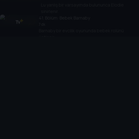
Lu yanlış bir varsayımda bulununca Elodie
sinirlenir.
41
. Bölüm:
Bebek Barnaby
7 dk
Barnaby bir evcilik oyununda bebek rolünü
üstlenir.
42
. Bölüm:
Lu'nun Kararı
7 dk
Arkadaşları içecek içmek için dışarı çıkarken Lu
havuzda kalır.
43
. Bölüm:
Kayalı Gün
7 dk
Böcekler taşları dekore eder.
44
. Bölüm:
Yaprak Tekneleri
7 dk
Lu sonbahar kolajı için özel bir yaprak bulur.
45
. Bölüm:
Bisiklet Sürüşü
7 dk
Lu yeni denge bisikletiyle Biba'ya ayak uydurmaya
çalışır.
46
. Bölüm:
Bodur Roland'ın Kayboluşu