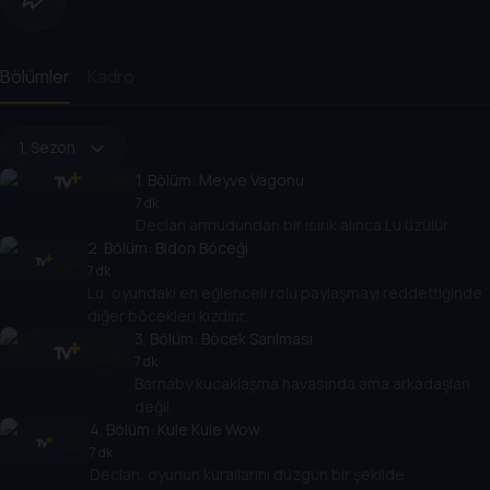
Bölümler
Kadro
1. Sezon
1
. Bölüm:
Meyve Vagonu
7 dk
Declan armudundan bir ısırık alınca Lu üzülür.
2
. Bölüm:
Bidon Böceği
7 dk
Lu, oyundaki en eğlenceli rolü paylaşmayı reddettiğinde
diğer böcekleri kızdırır.
3
. Bölüm:
Böcek Sarılması
7 dk
Barnaby kucaklaşma havasında ama arkadaşları
değil.
4
. Bölüm:
Kule Kule Wow
7 dk
Declan, oyunun kurallarını düzgün bir şekilde