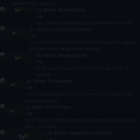
anlaşmazlığa düşerler.
23
. Bölüm:
Benekli Roket
7 dk
Gus roketini planladığı gibi bitiremeyince üzülür.
24
. Bölüm:
Hoşça Kal Çizmeler
7 dk
Lu çok sevdiği ama artık ona çok küçük gelen yağmur
çizmelerinden vazgeçmek istemez.
25
. Bölüm:
Yakalayabilirim
7 dk
Lu bir şeyleri yakalamakta düşündüğü kadar iyi
değildir.
26
. Bölüm:
En Sevdiğim
7 dk
Lu'nun da kendisiyle aynı şeyi sevmesi Declan'ı hayal
kırıklığına uğratır.
27
. Bölüm:
Etrafı Topla
7 dk
Etrafı toplama zamanı sırasında kilden yıldızı kaybolan
Biba çok üzülür.
28
. Bölüm:
Yaban Mersinlerini Bul
7 dk