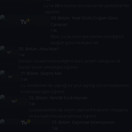
Lu ve Biba hazine avı oyununda yanlışlıkla hile
yaparlar.
29
. Bölüm:
Yeşil Gözlü Doğum Günü
Canavarı
7 dk
Biba, Lu'ya onun gerçekten istediği bir
doğum günü hediyesi alır.
30
. Bölüm:
Ama Niye?
7 dk
Declan cevabını bilmediğimiz bazı şeyler olduğunu ve
bunun sorun olmadığını öğrenir.
31
. Bölüm:
Sürpriz Kek
7 dk
Lu, kendisinin de yaptığı bir şeyi yaptığı için bir başkasına
kızamayacağını öğrenir.
32
. Bölüm:
Yeni Bir Evcil Hayvan
7 dk
Lu başkalarının da seçim yapma ihtiyacının olduğunu
ve bu hakkı hesaba katmayı öğrenir.
33
. Bölüm:
Kaçırmak İstemiyorum
7 dk