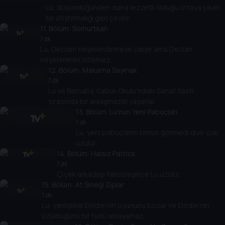
Lu, düşündüğünden daha lezzetli olduğu ortaya çıkan
bir atıştırmalığı geri çevirir.
11
. Bölüm:
Somurtkan
7 dk
Lu, Declan'ı neşelendirmeye çalışır ama Declan
neşelenmek istemez.
12
. Bölüm:
Makarna Saymak
7 dk
Lu ve Barnaby, Kabuk Okulu'ndaki Sanat Saati
sırasında bir anlaşmazlık yaşarlar.
13
. Bölüm:
Lu'nun Yeni Pabuçları
7 dk
Lu, yeni pabuçlarını kimse görmedi diye çok
üzülür.
14
. Bölüm:
Halsiz Patrick
7 dk
Çiçek arkadaşı halsizleşince Lu üzülür.
15
. Bölüm:
At Sineği Zıplar
7 dk
Lu, yanlışlıkla Elodie'nin oyununu bozar ve Elodie'nin
üzüldüğünü bir türlü anlayamaz.