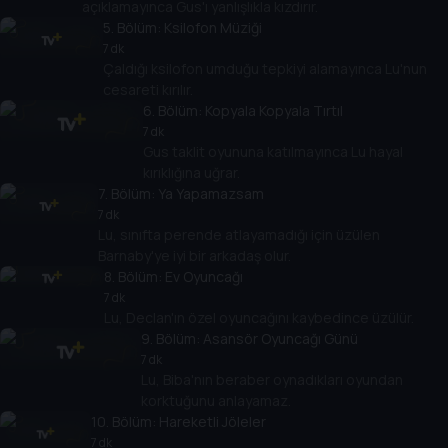
açıklamayınca Gus'ı yanlışlıkla kızdırır.
5
. Bölüm:
Ksilofon Müziği
7 dk
Çaldığı ksilofon umduğu tepkiyi alamayınca Lu'nun
cesareti kırılır.
6
. Bölüm:
Kopyala Kopyala Tırtıl
7 dk
Gus taklit oyununa katılmayınca Lu hayal
kırıklığına uğrar.
7
. Bölüm:
Ya Yapamazsam
7 dk
Lu, sınıfta perende atlayamadığı için üzülen
Barnaby'ye iyi bir arkadaş olur.
8
. Bölüm:
Ev Oyuncağı
7 dk
Lu, Declan'ın özel oyuncağını kaybedince üzülür.
9
. Bölüm:
Asansör Oyuncağı Günü
7 dk
Lu, Biba'nın beraber oynadıkları oyundan
korktuğunu anlayamaz.
10
. Bölüm:
Hareketli Jöleler
7 dk