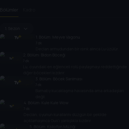
Bölümler
Kadro
1. Sezon
1
. Bölüm:
Meyve Vagonu
7 dk
Declan armudundan bir ısırık alınca Lu üzülür.
2
. Bölüm:
Bidon Böceği
7 dk
Lu, oyundaki en eğlenceli rolü paylaşmayı reddettiğinde
diğer böcekleri kızdırır.
3
. Bölüm:
Böcek Sarılması
7 dk
Barnaby kucaklaşma havasında ama arkadaşları
değil.
4
. Bölüm:
Kule Kule Wow
7 dk
Declan, oyunun kurallarını düzgün bir şekilde
açıklamayınca Gus'ı yanlışlıkla kızdırır.
5
. Bölüm:
Ksilofon Müziği