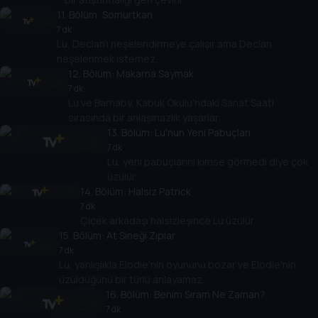
11
. Bölüm:
Somurtkan
7 dk
Lu, Declan'ı neşelendirmeye çalışır ama Declan
neşelenmek istemez.
12
. Bölüm:
Makarna Saymak
7 dk
Lu ve Barnaby, Kabuk Okulu'ndaki Sanat Saati
sırasında bir anlaşmazlık yaşarlar.
13
. Bölüm:
Lu'nun Yeni Pabuçları
7 dk
Lu, yeni pabuçlarını kimse görmedi diye çok
üzülür.
14
. Bölüm:
Halsiz Patrick
7 dk
Çiçek arkadaşı halsizleşince Lu üzülür.
15
. Bölüm:
At Sineği Zıplar
7 dk
Lu, yanlışlıkla Elodie'nin oyununu bozar ve Elodie'nin
üzüldüğünü bir türlü anlayamaz.
16
. Bölüm:
Benim Sıram Ne Zaman?
7 dk