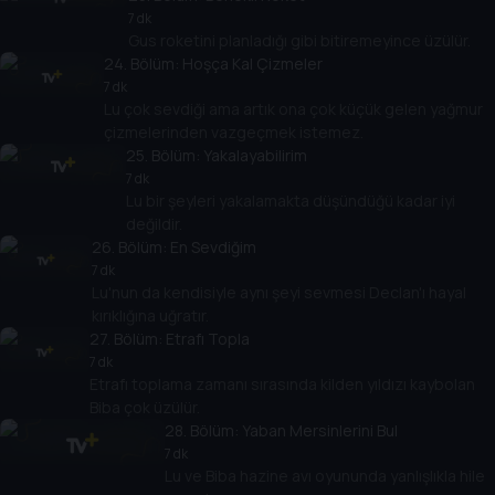
7 dk
Gus roketini planladığı gibi bitiremeyince üzülür.
24
. Bölüm:
Hoşça Kal Çizmeler
7 dk
Lu çok sevdiği ama artık ona çok küçük gelen yağmur
çizmelerinden vazgeçmek istemez.
25
. Bölüm:
Yakalayabilirim
7 dk
Lu bir şeyleri yakalamakta düşündüğü kadar iyi
değildir.
26
. Bölüm:
En Sevdiğim
7 dk
Lu'nun da kendisiyle aynı şeyi sevmesi Declan'ı hayal
kırıklığına uğratır.
27
. Bölüm:
Etrafı Topla
7 dk
Etrafı toplama zamanı sırasında kilden yıldızı kaybolan
Biba çok üzülür.
28
. Bölüm:
Yaban Mersinlerini Bul
7 dk
Lu ve Biba hazine avı oyununda yanlışlıkla hile