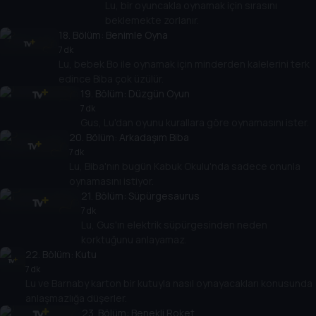
Lu, bir oyuncakla oynamak için sırasını
beklemekte zorlanır.
18
. Bölüm:
Benimle Oyna
7 dk
Lu, bebek Bo ile oynamak için minderden kalelerini terk
edince Biba çok üzülür.
19
. Bölüm:
Düzgün Oyun
7 dk
Gus, Lu'dan oyunu kurallara göre oynamasını ister.
20
. Bölüm:
Arkadaşım Biba
7 dk
Lu, Biba'nın bugün Kabuk Okulu'nda sadece onunla
oynamasını istiyor.
21
. Bölüm:
Süpürgesaurus
7 dk
Lu, Gus'ın elektrik süpürgesinden neden
korktuğunu anlayamaz.
22
. Bölüm:
Kutu
7 dk
Lu ve Barnaby karton bir kutuyla nasıl oynayacakları konusunda
anlaşmazlığa düşerler.
23
. Bölüm:
Benekli Roket