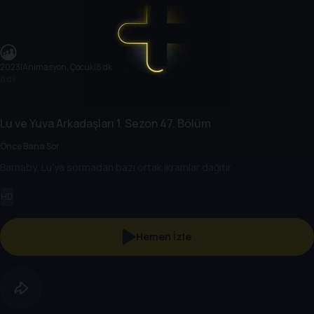
2023
|
Animasyon, Çocuk
|
8 dk
8 dk
Lu ve Yuva Arkadaşları
1. Sezon
47. Bölüm
Önce Bana Sor
Barnaby, Lu'ya sormadan bazı ortak ikramlar dağıtır.
HD
Hemen İzle