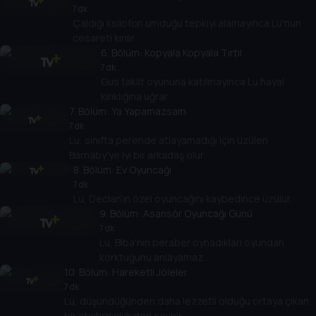
7 dk
Çaldığı ksilofon umduğu tepkiyi alamayınca Lu'nun
cesareti kırılır.
6
. Bölüm:
Kopyala Kopyala Tırtıl
7 dk
Gus taklit oyununa katılmayınca Lu hayal
kırıklığına uğrar.
7
. Bölüm:
Ya Yapamazsam
7 dk
Lu, sınıfta perende atlayamadığı için üzülen
Barnaby'ye iyi bir arkadaş olur.
8
. Bölüm:
Ev Oyuncağı
7 dk
Lu, Declan'ın özel oyuncağını kaybedince üzülür.
9
. Bölüm:
Asansör Oyuncağı Günü
7 dk
Lu, Biba'nın beraber oynadıkları oyundan
korktuğunu anlayamaz.
10
. Bölüm:
Hareketli Jöleler
7 dk
Lu, düşündüğünden daha lezzetli olduğu ortaya çıkan
bir atıştırmalığı geri çevirir.