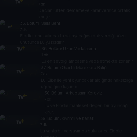
7 dk
Declan lütfen dememeye karar verince ortalık
karışır.
35
. Bölüm:
Salla Beni
7 dk
Elodie, onu salıncakta sallayacağına dair verdiği sözü
unutunca Lu'yu kızdırır.
36
. Bölüm:
Uzun Vedalaşma
7 dk
Lu en sevdiği amcasına veda etmekte zorlanır.
37
. Bölüm:
Gıcırtılı Mürekkep Balığı
7 dk
Lu, Biba ile yeni oyuncaklar aldığında haksızlığa
uğradığını düşünür.
38
. Bölüm:
Arkadaşım Kereviz
7 dk
Lu ve Elodie maalesef değerli bir oyuncağı
kırar.
39
. Bölüm:
Kıvrımlı ve Kanatlı
7 dk
Lu yanlış bir varsayımda bulununca Elodie