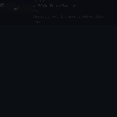
sinirlenir.
41
. Bölüm:
Bebek Barnaby
7 dk
Barnaby bir evcilik oyununda bebek rolünü
üstlenir.
42
. Bölüm:
Lu'nun Kararı
7 dk
Arkadaşları içecek içmek için dışarı çıkarken Lu
havuzda kalır.
43
. Bölüm:
Kayalı Gün
7 dk
Böcekler taşları dekore eder.
44
. Bölüm:
Yaprak Tekneleri
7 dk
Lu sonbahar kolajı için özel bir yaprak bulur.
45
. Bölüm:
Bisiklet Sürüşü
7 dk
Lu yeni denge bisikletiyle Biba'ya ayak uydurmaya
çalışır.
46
. Bölüm:
Bodur Roland'ın Kayboluşu
7 dk
Lu, hafta sonu için sınıf hayvanını eve