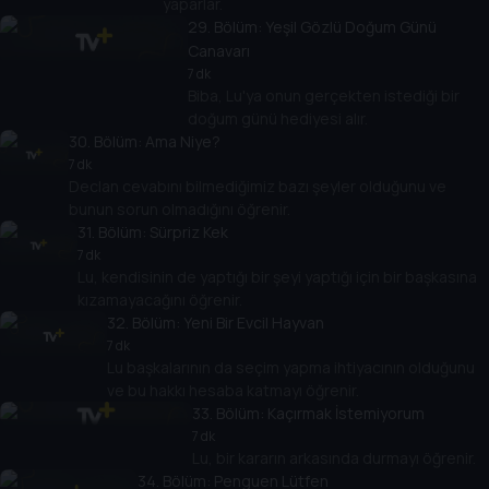
yaparlar.
29
. Bölüm:
Yeşil Gözlü Doğum Günü
Canavarı
7 dk
Biba, Lu'ya onun gerçekten istediği bir
doğum günü hediyesi alır.
30
. Bölüm:
Ama Niye?
7 dk
Declan cevabını bilmediğimiz bazı şeyler olduğunu ve
bunun sorun olmadığını öğrenir.
31
. Bölüm:
Sürpriz Kek
7 dk
Lu, kendisinin de yaptığı bir şeyi yaptığı için bir başkasına
kızamayacağını öğrenir.
32
. Bölüm:
Yeni Bir Evcil Hayvan
7 dk
Lu başkalarının da seçim yapma ihtiyacının olduğunu
ve bu hakkı hesaba katmayı öğrenir.
33
. Bölüm:
Kaçırmak İstemiyorum
7 dk
Lu, bir kararın arkasında durmayı öğrenir.
34
. Bölüm:
Penguen Lütfen