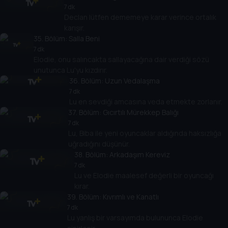
7 dk
Declan lütfen dememeye karar verince ortalık
karışır.
35
. Bölüm:
Salla Beni
7 dk
Elodie, onu salıncakta sallayacağına dair verdiği sözü
unutunca Lu'yu kızdırır.
36
. Bölüm:
Uzun Vedalaşma
7 dk
Lu en sevdiği amcasına veda etmekte zorlanır.
37
. Bölüm:
Gıcırtılı Mürekkep Balığı
7 dk
Lu, Biba ile yeni oyuncaklar aldığında haksızlığa
uğradığını düşünür.
38
. Bölüm:
Arkadaşım Kereviz
7 dk
Lu ve Elodie maalesef değerli bir oyuncağı
kırar.
39
. Bölüm:
Kıvrımlı ve Kanatlı
7 dk
Lu yanlış bir varsayımda bulununca Elodie