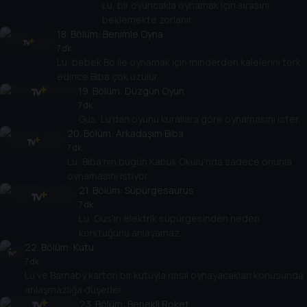
Lu, bir oyuncakla oynamak için sırasını
beklemekte zorlanır.
18
. Bölüm:
Benimle Oyna
7 dk
Lu, bebek Bo ile oynamak için minderden kalelerini terk
edince Biba çok üzülür.
19
. Bölüm:
Düzgün Oyun
7 dk
Gus, Lu'dan oyunu kurallara göre oynamasını ister.
20
. Bölüm:
Arkadaşım Biba
7 dk
Lu, Biba'nın bugün Kabuk Okulu'nda sadece onunla
oynamasını istiyor.
21
. Bölüm:
Süpürgesaurus
7 dk
Lu, Gus'ın elektrik süpürgesinden neden
korktuğunu anlayamaz.
22
. Bölüm:
Kutu
7 dk
Lu ve Barnaby karton bir kutuyla nasıl oynayacakları konusunda
anlaşmazlığa düşerler.
23
. Bölüm:
Benekli Roket