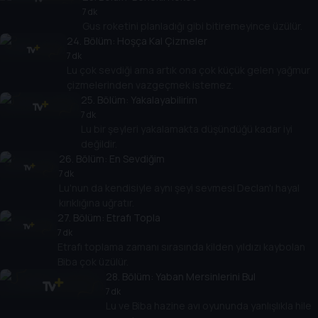
7 dk
Gus roketini planladığı gibi bitiremeyince üzülür.
24
. Bölüm:
Hoşça Kal Çizmeler
7 dk
Lu çok sevdiği ama artık ona çok küçük gelen yağmur
çizmelerinden vazgeçmek istemez.
25
. Bölüm:
Yakalayabilirim
7 dk
Lu bir şeyleri yakalamakta düşündüğü kadar iyi
değildir.
26
. Bölüm:
En Sevdiğim
7 dk
Lu'nun da kendisiyle aynı şeyi sevmesi Declan'ı hayal
kırıklığına uğratır.
27
. Bölüm:
Etrafı Topla
7 dk
Etrafı toplama zamanı sırasında kilden yıldızı kaybolan
Biba çok üzülür.
28
. Bölüm:
Yaban Mersinlerini Bul
7 dk
Lu ve Biba hazine avı oyununda yanlışlıkla hile