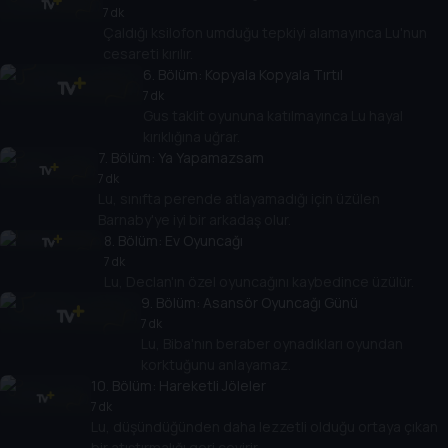
7 dk
Çaldığı ksilofon umduğu tepkiyi alamayınca Lu'nun
cesareti kırılır.
6
. Bölüm:
Kopyala Kopyala Tırtıl
7 dk
Gus taklit oyununa katılmayınca Lu hayal
kırıklığına uğrar.
7
. Bölüm:
Ya Yapamazsam
7 dk
Lu, sınıfta perende atlayamadığı için üzülen
Barnaby'ye iyi bir arkadaş olur.
8
. Bölüm:
Ev Oyuncağı
7 dk
Lu, Declan'ın özel oyuncağını kaybedince üzülür.
9
. Bölüm:
Asansör Oyuncağı Günü
7 dk
Lu, Biba'nın beraber oynadıkları oyundan
korktuğunu anlayamaz.
10
. Bölüm:
Hareketli Jöleler
7 dk
Lu, düşündüğünden daha lezzetli olduğu ortaya çıkan
bir atıştırmalığı geri çevirir.