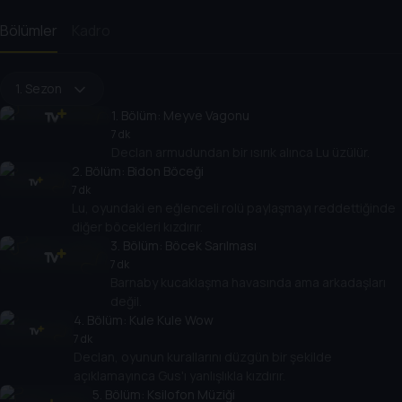
Bölümler
Kadro
1. Sezon
1
. Bölüm:
Meyve Vagonu
7 dk
Declan armudundan bir ısırık alınca Lu üzülür.
2
. Bölüm:
Bidon Böceği
7 dk
Lu, oyundaki en eğlenceli rolü paylaşmayı reddettiğinde
diğer böcekleri kızdırır.
3
. Bölüm:
Böcek Sarılması
7 dk
Barnaby kucaklaşma havasında ama arkadaşları
değil.
4
. Bölüm:
Kule Kule Wow
7 dk
Declan, oyunun kurallarını düzgün bir şekilde
açıklamayınca Gus'ı yanlışlıkla kızdırır.
5
. Bölüm:
Ksilofon Müziği