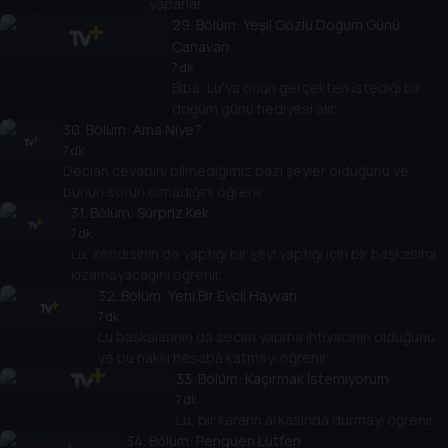
yaparlar.
29
. Bölüm:
Yeşil Gözlü Doğum Günü
Canavarı
7 dk
Biba, Lu'ya onun gerçekten istediği bir
doğum günü hediyesi alır.
30
. Bölüm:
Ama Niye?
7 dk
Declan cevabını bilmediğimiz bazı şeyler olduğunu ve
bunun sorun olmadığını öğrenir.
31
. Bölüm:
Sürpriz Kek
7 dk
Lu, kendisinin de yaptığı bir şeyi yaptığı için bir başkasına
kızamayacağını öğrenir.
32
. Bölüm:
Yeni Bir Evcil Hayvan
7 dk
Lu başkalarının da seçim yapma ihtiyacının olduğunu
ve bu hakkı hesaba katmayı öğrenir.
33
. Bölüm:
Kaçırmak İstemiyorum
7 dk
Lu, bir kararın arkasında durmayı öğrenir.
34
. Bölüm:
Penguen Lütfen