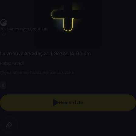
2023
|
Animasyon, Çocuk
|
7 dk
7 dk
Lu ve Yuva Arkadaşları
1. Sezon
14. Bölüm
Halsiz Patrick
Çiçek arkadaşı halsizleşince Lu üzülür.
HD
Hemen İzle