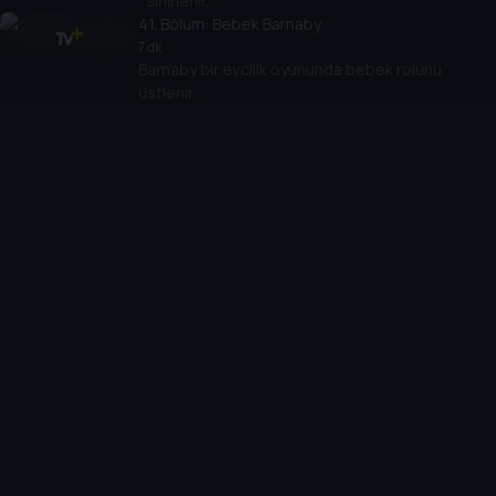
sinirlenir.
41
. Bölüm:
Bebek Barnaby
7 dk
Barnaby bir evcilik oyununda bebek rolünü
üstlenir.
42
. Bölüm:
Lu'nun Kararı
7 dk
Arkadaşları içecek içmek için dışarı çıkarken Lu
havuzda kalır.
43
. Bölüm:
Kayalı Gün
7 dk
Böcekler taşları dekore eder.
44
. Bölüm:
Yaprak Tekneleri
7 dk
Lu sonbahar kolajı için özel bir yaprak bulur.
45
. Bölüm:
Bisiklet Sürüşü
7 dk
Lu yeni denge bisikletiyle Biba'ya ayak uydurmaya
çalışır.
46
. Bölüm:
Bodur Roland'ın Kayboluşu
7 dk
Lu, hafta sonu için sınıf hayvanını eve