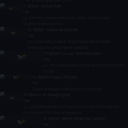
11
. Bölüm:
Somurtkan
7 dk
Lu, Declan'ı neşelendirmeye çalışır ama Declan
neşelenmek istemez.
12
. Bölüm:
Makarna Saymak
7 dk
Lu ve Barnaby, Kabuk Okulu'ndaki Sanat Saati
sırasında bir anlaşmazlık yaşarlar.
13
. Bölüm:
Lu'nun Yeni Pabuçları
7 dk
Lu, yeni pabuçlarını kimse görmedi diye çok
üzülür.
14
. Bölüm:
Halsiz Patrick
7 dk
Çiçek arkadaşı halsizleşince Lu üzülür.
15
. Bölüm:
At Sineği Zıplar
7 dk
Lu, yanlışlıkla Elodie'nin oyununu bozar ve Elodie'nin
üzüldüğünü bir türlü anlayamaz.
16
. Bölüm:
Benim Sıram Ne Zaman?
7 dk