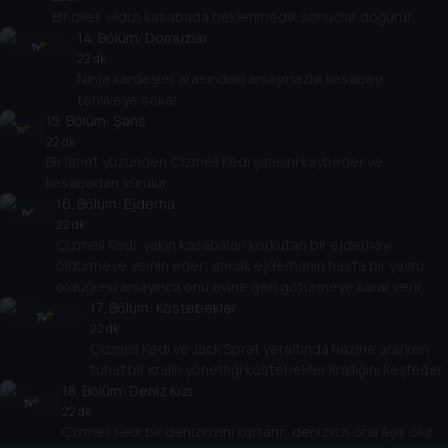
Bir dilek yıldızı kasabada beklenmedik sonuçlar doğurur.
14
. Bölüm:
Domuzlar
22 dk
Ninja kardeşler arasındaki anlaşmazlık kasabayı
tehlikeye sokar.
15
. Bölüm:
Şans
22 dk
Bir lanet yüzünden Çizmeli Kedi şansını kaybeder ve
kasabadan sürülür.
16
. Bölüm:
Ejderha
22 dk
Çizmeli Kedi, yakın kasabaları korkutan bir ejderhayı
öldürmeye yemin eder; ancak ejderhanın hasta bir yavru
olduğunu anlayınca onu evine geri götürmeye karar verir.
17
. Bölüm:
Köstebekler
22 dk
Çizmeli Kedi ve Jack Sprat yeraltında hazine ararken
tuhaf bir kralın yönettiği köstebekler krallığını keşfeder.
18
. Bölüm:
Deniz Kızı
22 dk
Çizmeli Kedi bir denizkızını kurtarır; denizkızı ona âşık olur