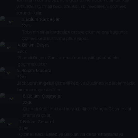
yüzünden Çizmeli Kedi, Sfenks’in bilmecelerini çözmek
zorunda kalır.
3
. Bölüm:
Kardeşler
22 dk
Toby’nin ninja kardeşleri ortaya çıkar ve onu kaçırırlar.
Çizmeli Kedi kurtarma planı yapar.
4
. Bölüm:
Düşes
22 dk
Gizemli Düşes, San Lorenzo’nun büyülü gücünü ele
geçirmek ister.
5
. Bölüm:
Macera
22 dk
Jack Sprat’in gelişi Çizmeli Kedi ve Dulcinea’yı beklenmedik
bir maceraya sürükler.
6
. Bölüm:
Çeşmeler
22 dk
Çizmeli Kedi, eski ustasıyla birlikte Gençlik Çeşmesi’ni
aramaya çıkar.
7
. Bölüm:
Cesaret
22 dk
Çizmeli Kedi, Belediye Başkanı’na cesaret aşılamaya