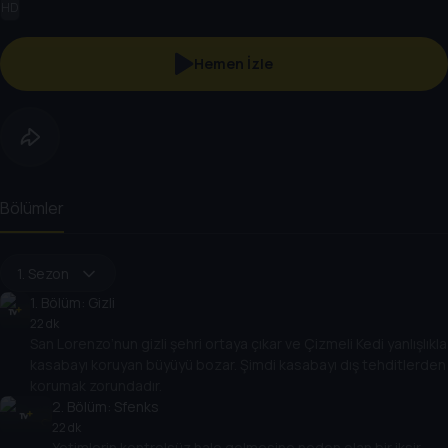
HD
Hemen İzle
Bölümler
1. Sezon
1
. Bölüm:
Gizli
22 dk
San Lorenzo’nun gizli şehri ortaya çıkar ve Çizmeli Kedi yanlışlıkla
kasabayı koruyan büyüyü bozar. Şimdi kasabayı dış tehditlerden
korumak zorundadır.
2
. Bölüm:
Sfenks
22 dk
Yetimlerin kontrolsüz hale gelmesine neden olan bir iksir