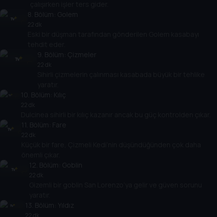
çalışırken işler ters gider.
8
. Bölüm:
Golem
22 dk
Eski bir düşman tarafından gönderilen Golem kasabayı
tehdit eder.
9
. Bölüm:
Çizmeler
22 dk
Sihirli çizmelerin çalınması kasabada büyük bir tehlike
yaratır.
10
. Bölüm:
Kılıç
22 dk
Dulcinea sihirli bir kılıç kazanır ancak bu güç kontrolden çıkar.
11
. Bölüm:
Fare
22 dk
Küçük bir fare, Çizmeli Kedi’nin düşündüğünden çok daha
önemli çıkar.
12
. Bölüm:
Goblin
22 dk
Gizemli bir goblin San Lorenzo’ya gelir ve güven sorunu
yaratır.
13
. Bölüm:
Yıldız
22 dk