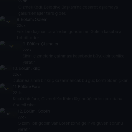
22 dk
Çizmeli Kedi, Belediye Başkanı’na cesaret aşılamaya
çalışırken işler ters gider.
8
. Bölüm:
Golem
22 dk
Eski bir düşman tarafından gönderilen Golem kasabayı
tehdit eder.
9
. Bölüm:
Çizmeler
22 dk
Sihirli çizmelerin çalınması kasabada büyük bir tehlike
yaratır.
10
. Bölüm:
Kılıç
22 dk
Dulcinea sihirli bir kılıç kazanır ancak bu güç kontrolden çıkar.
11
. Bölüm:
Fare
22 dk
Küçük bir fare, Çizmeli Kedi’nin düşündüğünden çok daha
önemli çıkar.
12
. Bölüm:
Goblin
22 dk
Gizemli bir goblin San Lorenzo’ya gelir ve güven sorunu
yaratır.