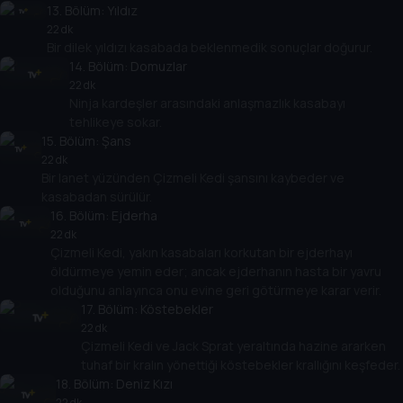
13
. Bölüm:
Yıldız
22 dk
Bir dilek yıldızı kasabada beklenmedik sonuçlar doğurur.
14
. Bölüm:
Domuzlar
22 dk
Ninja kardeşler arasındaki anlaşmazlık kasabayı
tehlikeye sokar.
15
. Bölüm:
Şans
22 dk
Bir lanet yüzünden Çizmeli Kedi şansını kaybeder ve
kasabadan sürülür.
16
. Bölüm:
Ejderha
22 dk
Çizmeli Kedi, yakın kasabaları korkutan bir ejderhayı
öldürmeye yemin eder; ancak ejderhanın hasta bir yavru
olduğunu anlayınca onu evine geri götürmeye karar verir.
17
. Bölüm:
Köstebekler
22 dk
Çizmeli Kedi ve Jack Sprat yeraltında hazine ararken
tuhaf bir kralın yönettiği köstebekler krallığını keşfeder.
18
. Bölüm:
Deniz Kızı
22 dk