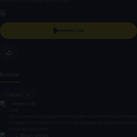
edebilen bir flütçüden yardım ister.
HD
Hemen İzle
Bölümler
1. Sezon
1
. Bölüm:
Gizli
22 dk
San Lorenzo’nun gizli şehri ortaya çıkar ve Çizmeli Kedi yanlışlıkla
kasabayı koruyan büyüyü bozar. Şimdi kasabayı dış tehditlerden
korumak zorundadır.
2
. Bölüm:
Sfenks