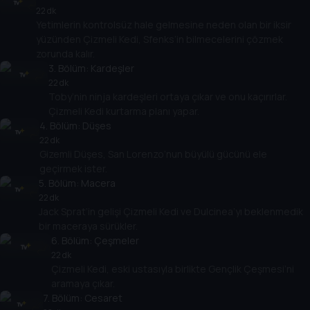
22 dk
Yetimlerin kontrolsüz hale gelmesine neden olan bir iksir
yüzünden Çizmeli Kedi, Sfenks’in bilmecelerini çözmek
zorunda kalır.
3
. Bölüm:
Kardeşler
22 dk
Toby’nin ninja kardeşleri ortaya çıkar ve onu kaçırırlar.
Çizmeli Kedi kurtarma planı yapar.
4
. Bölüm:
Düşes
22 dk
Gizemli Düşes, San Lorenzo’nun büyülü gücünü ele
geçirmek ister.
5
. Bölüm:
Macera
22 dk
Jack Sprat’in gelişi Çizmeli Kedi ve Dulcinea’yı beklenmedik
bir maceraya sürükler.
6
. Bölüm:
Çeşmeler
22 dk
Çizmeli Kedi, eski ustasıyla birlikte Gençlik Çeşmesi’ni
aramaya çıkar.
7
. Bölüm:
Cesaret