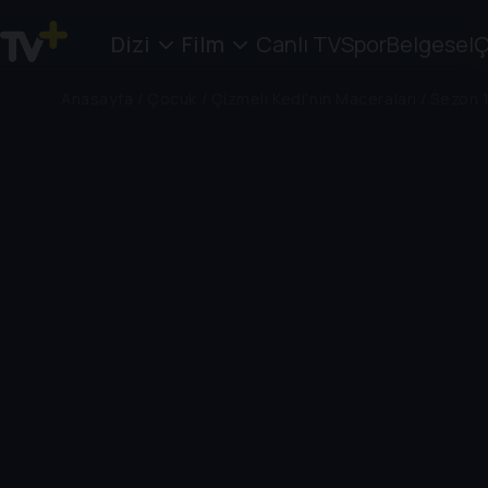
Dizi
Film
Canlı TV
Spor
Belgesel
Ç
Anasayfa
/
Çocuk
/
Çizmeli Kedi'nin Maceraları
/
Sezon 