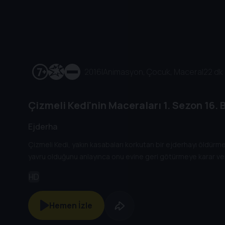
2016
|
Animasyon, Çocuk, Macera
|
22 dk
Çizmeli Kedi'nin Maceraları
1. Sezon
16. 
Ejderha
Çizmeli Kedi, yakın kasabaları korkutan bir ejderhayı öldür
yavru olduğunu anlayınca onu evine geri götürmeye karar ver
HD
Hemen İzle