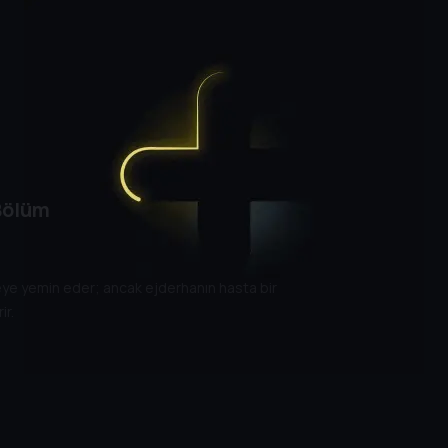
Bölüm
meye yemin eder; ancak ejderhanın hasta bir
ir.