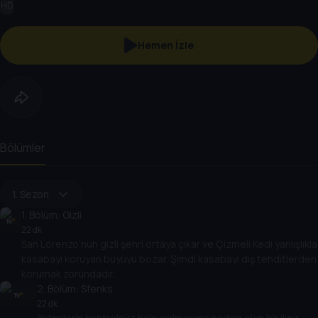
HD
Hemen İzle
Bölümler
1. Sezon
1
. Bölüm:
Gizli
22 dk
San Lorenzo’nun gizli şehri ortaya çıkar ve Çizmeli Kedi yanlışlıkla
kasabayı koruyan büyüyü bozar. Şimdi kasabayı dış tehditlerden
korumak zorundadır.
2
. Bölüm:
Sfenks
22 dk
Yetimlerin kontrolsüz hale gelmesine neden olan bir iksir