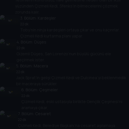
yüzünden Çizmeli Kedi, Sfenks’in bilmecelerini çözmek
zorunda kalır.
3
. Bölüm:
Kardeşler
22 dk
Toby’nin ninja kardeşleri ortaya çıkar ve onu kaçırırlar.
Çizmeli Kedi kurtarma planı yapar.
4
. Bölüm:
Düşes
22 dk
Gizemli Düşes, San Lorenzo’nun büyülü gücünü ele
geçirmek ister.
5
. Bölüm:
Macera
22 dk
Jack Sprat’in gelişi Çizmeli Kedi ve Dulcinea’yı beklenmedik
bir maceraya sürükler.
6
. Bölüm:
Çeşmeler
22 dk
Çizmeli Kedi, eski ustasıyla birlikte Gençlik Çeşmesi’ni
aramaya çıkar.
7
. Bölüm:
Cesaret
22 dk
Çizmeli Kedi, Belediye Başkanı’na cesaret aşılamaya