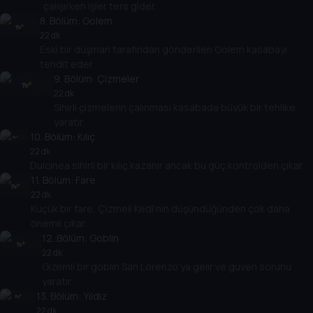
çalışırken işler ters gider.
8
. Bölüm:
Golem
22 dk
Eski bir düşman tarafından gönderilen Golem kasabayı
tehdit eder.
9
. Bölüm:
Çizmeler
22 dk
Sihirli çizmelerin çalınması kasabada büyük bir tehlike
yaratır.
10
. Bölüm:
Kılıç
22 dk
Dulcinea sihirli bir kılıç kazanır ancak bu güç kontrolden çıkar.
11
. Bölüm:
Fare
22 dk
Küçük bir fare, Çizmeli Kedi’nin düşündüğünden çok daha
önemli çıkar.
12
. Bölüm:
Goblin
22 dk
Gizemli bir goblin San Lorenzo’ya gelir ve güven sorunu
yaratır.
13
. Bölüm:
Yıldız
22 dk