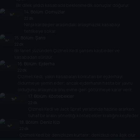
Bir dilek yıldızı kasabada beklenmedik sonuçlar doğurur.
14
. Bölüm:
Domuzlar
22 dk
Ninja kardeşler arasındaki anlaşmazlık kasabayı
tehlikeye sokar.
15
. Bölüm:
Şans
22 dk
Bir lanet yüzünden Çizmeli Kedi şansını kaybeder ve
kasabadan sürülür.
16
. Bölüm:
Ejderha
22 dk
Çizmeli Kedi, yakın kasabaları korkutan bir ejderhayı
öldürmeye yemin eder; ancak ejderhanın hasta bir yavru
olduğunu anlayınca onu evine geri götürmeye karar verir.
17
. Bölüm:
Köstebekler
22 dk
Çizmeli Kedi ve Jack Sprat yeraltında hazine ararken
tuhaf bir kralın yönettiği köstebekler krallığını keşfeder.
18
. Bölüm:
Deniz Kızı
22 dk
Çizmeli Kedi bir denizkızını kurtarır; denizkızı ona âşık olur