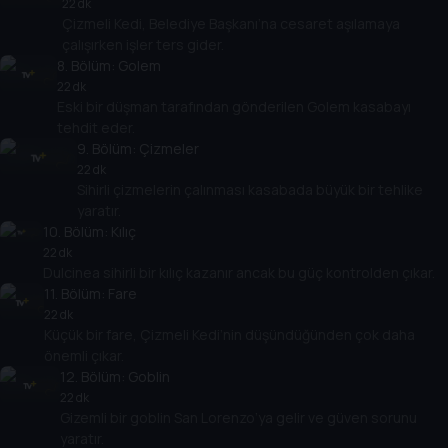
22 dk
Çizmeli Kedi, Belediye Başkanı’na cesaret aşılamaya
çalışırken işler ters gider.
8
. Bölüm:
Golem
22 dk
Eski bir düşman tarafından gönderilen Golem kasabayı
tehdit eder.
9
. Bölüm:
Çizmeler
22 dk
Sihirli çizmelerin çalınması kasabada büyük bir tehlike
yaratır.
10
. Bölüm:
Kılıç
22 dk
Dulcinea sihirli bir kılıç kazanır ancak bu güç kontrolden çıkar.
11
. Bölüm:
Fare
22 dk
Küçük bir fare, Çizmeli Kedi’nin düşündüğünden çok daha
önemli çıkar.
12
. Bölüm:
Goblin
22 dk
Gizemli bir goblin San Lorenzo’ya gelir ve güven sorunu
yaratır.