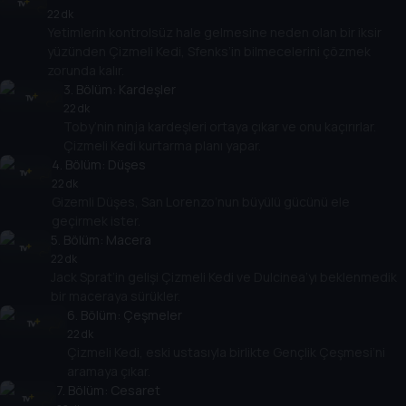
22 dk
Yetimlerin kontrolsüz hale gelmesine neden olan bir iksir
yüzünden Çizmeli Kedi, Sfenks’in bilmecelerini çözmek
zorunda kalır.
3
. Bölüm:
Kardeşler
22 dk
Toby’nin ninja kardeşleri ortaya çıkar ve onu kaçırırlar.
Çizmeli Kedi kurtarma planı yapar.
4
. Bölüm:
Düşes
22 dk
Gizemli Düşes, San Lorenzo’nun büyülü gücünü ele
geçirmek ister.
5
. Bölüm:
Macera
22 dk
Jack Sprat’in gelişi Çizmeli Kedi ve Dulcinea’yı beklenmedik
bir maceraya sürükler.
6
. Bölüm:
Çeşmeler
22 dk
Çizmeli Kedi, eski ustasıyla birlikte Gençlik Çeşmesi’ni
aramaya çıkar.
7
. Bölüm:
Cesaret