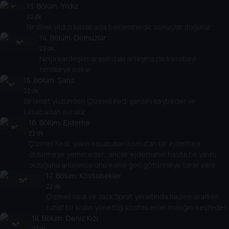
13
. Bölüm:
Yıldız
22 dk
Bir dilek yıldızı kasabada beklenmedik sonuçlar doğurur.
14
. Bölüm:
Domuzlar
22 dk
Ninja kardeşler arasındaki anlaşmazlık kasabayı
tehlikeye sokar.
15
. Bölüm:
Şans
22 dk
Bir lanet yüzünden Çizmeli Kedi şansını kaybeder ve
kasabadan sürülür.
16
. Bölüm:
Ejderha
22 dk
Çizmeli Kedi, yakın kasabaları korkutan bir ejderhayı
öldürmeye yemin eder; ancak ejderhanın hasta bir yavru
olduğunu anlayınca onu evine geri götürmeye karar verir.
17
. Bölüm:
Köstebekler
22 dk
Çizmeli Kedi ve Jack Sprat yeraltında hazine ararken
tuhaf bir kralın yönettiği köstebekler krallığını keşfeder.
18
. Bölüm:
Deniz Kızı
22 dk