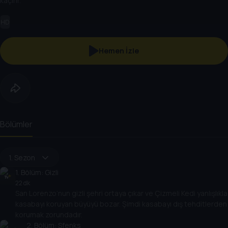
kaçırır.
HD
Hemen İzle
Bölümler
1. Sezon
1
. Bölüm:
Gizli
22 dk
San Lorenzo’nun gizli şehri ortaya çıkar ve Çizmeli Kedi yanlışlıkla
kasabayı koruyan büyüyü bozar. Şimdi kasabayı dış tehditlerden
korumak zorundadır.
2
. Bölüm:
Sfenks