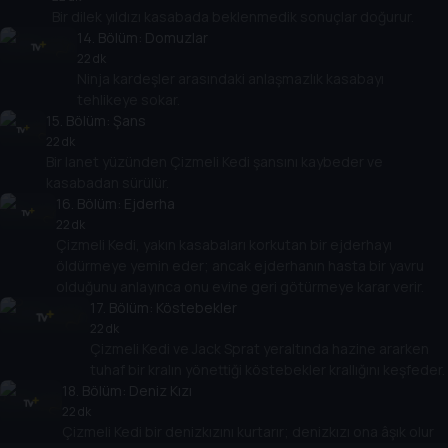
Bir dilek yıldızı kasabada beklenmedik sonuçlar doğurur.
14
. Bölüm:
Domuzlar
22 dk
Ninja kardeşler arasındaki anlaşmazlık kasabayı
tehlikeye sokar.
15
. Bölüm:
Şans
22 dk
Bir lanet yüzünden Çizmeli Kedi şansını kaybeder ve
kasabadan sürülür.
16
. Bölüm:
Ejderha
22 dk
Çizmeli Kedi, yakın kasabaları korkutan bir ejderhayı
öldürmeye yemin eder; ancak ejderhanın hasta bir yavru
olduğunu anlayınca onu evine geri götürmeye karar verir.
17
. Bölüm:
Köstebekler
22 dk
Çizmeli Kedi ve Jack Sprat yeraltında hazine ararken
tuhaf bir kralın yönettiği köstebekler krallığını keşfeder.
18
. Bölüm:
Deniz Kızı
22 dk
Çizmeli Kedi bir denizkızını kurtarır; denizkızı ona âşık olur