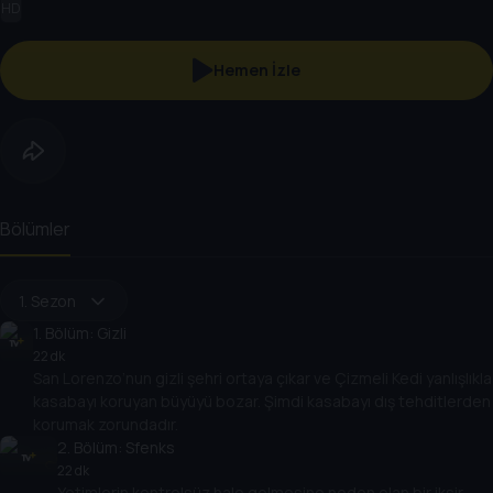
HD
Hemen İzle
Bölümler
1. Sezon
1
. Bölüm:
Gizli
22 dk
San Lorenzo’nun gizli şehri ortaya çıkar ve Çizmeli Kedi yanlışlıkla
kasabayı koruyan büyüyü bozar. Şimdi kasabayı dış tehditlerden
korumak zorundadır.
2
. Bölüm:
Sfenks
22 dk
Yetimlerin kontrolsüz hale gelmesine neden olan bir iksir