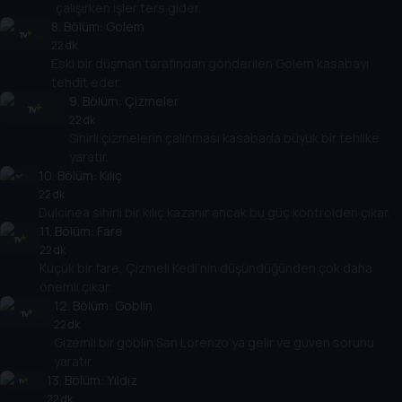
çalışırken işler ters gider.
8
. Bölüm:
Golem
22 dk
Eski bir düşman tarafından gönderilen Golem kasabayı
tehdit eder.
9
. Bölüm:
Çizmeler
22 dk
Sihirli çizmelerin çalınması kasabada büyük bir tehlike
yaratır.
10
. Bölüm:
Kılıç
22 dk
Dulcinea sihirli bir kılıç kazanır ancak bu güç kontrolden çıkar.
11
. Bölüm:
Fare
22 dk
Küçük bir fare, Çizmeli Kedi’nin düşündüğünden çok daha
önemli çıkar.
12
. Bölüm:
Goblin
22 dk
Gizemli bir goblin San Lorenzo’ya gelir ve güven sorunu
yaratır.
13
. Bölüm:
Yıldız
22 dk