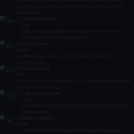
yüzünden Çizmeli Kedi, Sfenks’in bilmecelerini çözmek
zorunda kalır.
3
. Bölüm:
Kardeşler
22 dk
Toby’nin ninja kardeşleri ortaya çıkar ve onu kaçırırlar.
Çizmeli Kedi kurtarma planı yapar.
4
. Bölüm:
Düşes
22 dk
Gizemli Düşes, San Lorenzo’nun büyülü gücünü ele
geçirmek ister.
5
. Bölüm:
Macera
22 dk
Jack Sprat’in gelişi Çizmeli Kedi ve Dulcinea’yı beklenmedik
bir maceraya sürükler.
6
. Bölüm:
Çeşmeler
22 dk
Çizmeli Kedi, eski ustasıyla birlikte Gençlik Çeşmesi’ni
aramaya çıkar.
7
. Bölüm:
Cesaret
22 dk
Çizmeli Kedi, Belediye Başkanı’na cesaret aşılamaya