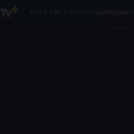
Dizi
Film
Canlı TV
Spor
Belgesel
Ç
Anasayfa
/
Belgesel
/
Editör Tarih
/
Sezon 1
/
Bölüm 41