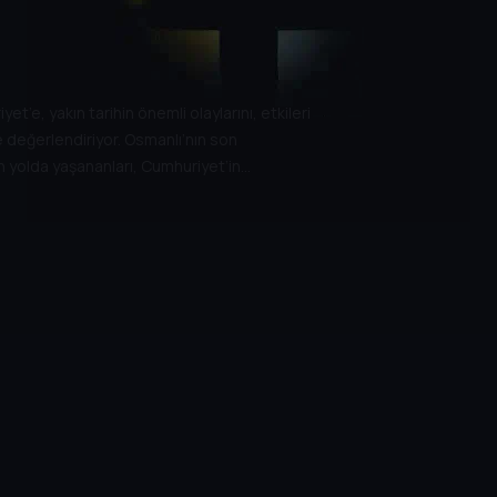
’e, yakın tarihin önemli olaylarını, etkileri
e değerlendiriyor. Osmanlı’nın son
 yolda yaşananları, Cumhuriyet’in
, tarihe geçmiş kişileri her yönüyle ele