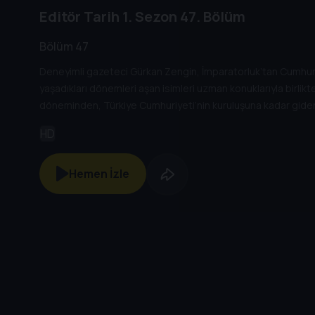
Editör Tarih
1. Sezon
47. Bölüm
Bölüm 47
Deneyimli gazeteci Gürkan Zengin, İmparatorluk’tan Cumhuriyet
yaşadıkları dönemleri aşan isimleri uzman konuklarıyla birlikt
döneminden, Türkiye Cumhuriyeti’nin kuruluşuna kadar giden
kuruluşundan bugüne kadar gelinen süreçte öne çıkan olayları
HD
alıyor.
Hemen İzle