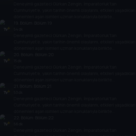
Deneyimli gazeteci Gürkan Zengin, İmparatorluk’tan
Cumhuriyet’in kuruluşundan bugüne kadar gelinen süreçte
Cumhuriyet’e, yakın tarihin önemli olaylarını, etkileri yaşadıkları
öne çıkan olayları, tarihe geçmiş kişileri her yönüyle ele alıyor.
dönemleri aşan isimleri uzman konuklarıyla birlikte
değerlendiriyor. Osmanlı’nın son döneminden, Türkiye
19
. Bölüm:
Bölüm 19
Cumhuriyeti’nin kuruluşuna kadar giden yolda yaşananları,
54 dk
Deneyimli gazeteci Gürkan Zengin, İmparatorluk’tan
Cumhuriyet’in kuruluşundan bugüne kadar gelinen süreçte
Cumhuriyet’e, yakın tarihin önemli olaylarını, etkileri yaşadıkları
öne çıkan olayları, tarihe geçmiş kişileri her yönüyle ele alıyor.
dönemleri aşan isimleri uzman konuklarıyla birlikte
değerlendiriyor. Osmanlı’nın son döneminden, Türkiye
20
. Bölüm:
Bölüm 20
Cumhuriyeti’nin kuruluşuna kadar giden yolda yaşananları,
15 dk
Deneyimli gazeteci Gürkan Zengin, İmparatorluk’tan
Cumhuriyet’in kuruluşundan bugüne kadar gelinen süreçte
Cumhuriyet’e, yakın tarihin önemli olaylarını, etkileri yaşadıkları
öne çıkan olayları, tarihe geçmiş kişileri her yönüyle ele alıyor.
dönemleri aşan isimleri uzman konuklarıyla birlikte
değerlendiriyor. Osmanlı’nın son döneminden, Türkiye
21
. Bölüm:
Bölüm 21
Cumhuriyeti’nin kuruluşuna kadar giden yolda yaşananları,
53 dk
Deneyimli gazeteci Gürkan Zengin, İmparatorluk’tan
Cumhuriyet’in kuruluşundan bugüne kadar gelinen süreçte
Cumhuriyet’e, yakın tarihin önemli olaylarını, etkileri yaşadıkları
öne çıkan olayları, tarihe geçmiş kişileri her yönüyle ele alıyor.
dönemleri aşan isimleri uzman konuklarıyla birlikte
değerlendiriyor. Osmanlı’nın son döneminden, Türkiye
22
. Bölüm:
Bölüm 22
Cumhuriyeti’nin kuruluşuna kadar giden yolda yaşananları,
56 dk
Deneyimli gazeteci Gürkan Zengin, İmparatorluk’tan
Cumhuriyet’in kuruluşundan bugüne kadar gelinen süreçte