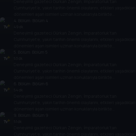
Deneyimli gazeteci Gürkan Zengin, İmparatorluk’tan
Cumhuriyet’in kuruluşundan bugüne kadar gelinen süreçte
Cumhuriyet’e, yakın tarihin önemli olaylarını, etkileri yaşadıkları
öne çıkan olayları, tarihe geçmiş kişileri her yönüyle ele alıyor.
dönemleri aşan isimleri uzman konuklarıyla birlikte
değerlendiriyor. Osmanlı’nın son döneminden, Türkiye
4
. Bölüm:
Bölüm 4
Cumhuriyeti’nin kuruluşuna kadar giden yolda yaşananları,
49 dk
Deneyimli gazeteci Gürkan Zengin, İmparatorluk’tan
Cumhuriyet’in kuruluşundan bugüne kadar gelinen süreçte
Cumhuriyet’e, yakın tarihin önemli olaylarını, etkileri yaşadıkları
öne çıkan olayları, tarihe geçmiş kişileri her yönüyle ele alıyor.
dönemleri aşan isimleri uzman konuklarıyla birlikte
değerlendiriyor. Osmanlı’nın son döneminden, Türkiye
5
. Bölüm:
Bölüm 5
Cumhuriyeti’nin kuruluşuna kadar giden yolda yaşananları,
53 dk
Deneyimli gazeteci Gürkan Zengin, İmparatorluk’tan
Cumhuriyet’in kuruluşundan bugüne kadar gelinen süreçte
Cumhuriyet’e, yakın tarihin önemli olaylarını, etkileri yaşadıkları
öne çıkan olayları, tarihe geçmiş kişileri her yönüyle ele alıyor.
dönemleri aşan isimleri uzman konuklarıyla birlikte
değerlendiriyor. Osmanlı’nın son döneminden, Türkiye
6
. Bölüm:
Bölüm 6
Cumhuriyeti’nin kuruluşuna kadar giden yolda yaşananları,
54 dk
Deneyimli gazeteci Gürkan Zengin, İmparatorluk’tan
Cumhuriyet’in kuruluşundan bugüne kadar gelinen süreçte
Cumhuriyet’e, yakın tarihin önemli olaylarını, etkileri yaşadıkları
öne çıkan olayları, tarihe geçmiş kişileri her yönüyle ele alıyor.
dönemleri aşan isimleri uzman konuklarıyla birlikte
değerlendiriyor. Osmanlı’nın son döneminden, Türkiye
9
. Bölüm:
Bölüm 9
Cumhuriyeti’nin kuruluşuna kadar giden yolda yaşananları,
51 dk
Deneyimli gazeteci Gürkan Zengin, İmparatorluk’tan
Cumhuriyet’in kuruluşundan bugüne kadar gelinen süreçte
Cumhuriyet’e, yakın tarihin önemli olaylarını, etkileri yaşadıkları
öne çıkan olayları, tarihe geçmiş kişileri her yönüyle ele alıyor.