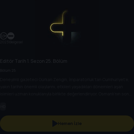
2023
|
Belgesel
Editör Tarih
1. Sezon
25. Bölüm
Bölüm 25
Deneyimli gazeteci Gürkan Zengin, İmparatorluk’tan Cumhuriyet’e,
yakın tarihin önemli olaylarını, etkileri yaşadıkları dönemleri aşan
isimleri uzman konuklarıyla birlikte değerlendiriyor. Osmanlı’nın son
döneminden, Türkiye Cumhuriyeti’nin kuruluşuna kadar giden yolda
HD
yaşananları, Cumhuriyet’in kuruluşundan bugüne kadar gelinen
süreçte öne çıkan olayları, tarihe geçmiş kişileri her yönüyle ele
alıyor.
Hemen İzle