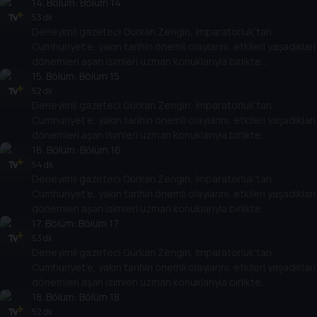
değerlendiriyor. Osmanlı’nın son döneminden, Türkiye
14
. Bölüm:
Bölüm 14
Cumhuriyeti’nin kuruluşuna kadar giden yolda yaşananları,
53 dk
Deneyimli gazeteci Gürkan Zengin, İmparatorluk’tan
Cumhuriyet’in kuruluşundan bugüne kadar gelinen süreçte
Cumhuriyet’e, yakın tarihin önemli olaylarını, etkileri yaşadıkları
öne çıkan olayları, tarihe geçmiş kişileri her yönüyle ele alıyor.
dönemleri aşan isimleri uzman konuklarıyla birlikte
değerlendiriyor. Osmanlı’nın son döneminden, Türkiye
15
. Bölüm:
Bölüm 15
Cumhuriyeti’nin kuruluşuna kadar giden yolda yaşananları,
52 dk
Deneyimli gazeteci Gürkan Zengin, İmparatorluk’tan
Cumhuriyet’in kuruluşundan bugüne kadar gelinen süreçte
Cumhuriyet’e, yakın tarihin önemli olaylarını, etkileri yaşadıkları
öne çıkan olayları, tarihe geçmiş kişileri her yönüyle ele alıyor.
dönemleri aşan isimleri uzman konuklarıyla birlikte
değerlendiriyor. Osmanlı’nın son döneminden, Türkiye
16
. Bölüm:
Bölüm 16
Cumhuriyeti’nin kuruluşuna kadar giden yolda yaşananları,
54 dk
Deneyimli gazeteci Gürkan Zengin, İmparatorluk’tan
Cumhuriyet’in kuruluşundan bugüne kadar gelinen süreçte
Cumhuriyet’e, yakın tarihin önemli olaylarını, etkileri yaşadıkları
öne çıkan olayları, tarihe geçmiş kişileri her yönüyle ele alıyor.
dönemleri aşan isimleri uzman konuklarıyla birlikte
değerlendiriyor. Osmanlı’nın son döneminden, Türkiye
17
. Bölüm:
Bölüm 17
Cumhuriyeti’nin kuruluşuna kadar giden yolda yaşananları,
53 dk
Deneyimli gazeteci Gürkan Zengin, İmparatorluk’tan
Cumhuriyet’in kuruluşundan bugüne kadar gelinen süreçte
Cumhuriyet’e, yakın tarihin önemli olaylarını, etkileri yaşadıkları
öne çıkan olayları, tarihe geçmiş kişileri her yönüyle ele alıyor.
dönemleri aşan isimleri uzman konuklarıyla birlikte
değerlendiriyor. Osmanlı’nın son döneminden, Türkiye
18
. Bölüm:
Bölüm 18
Cumhuriyeti’nin kuruluşuna kadar giden yolda yaşananları,
52 dk