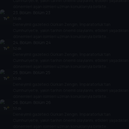
Cumhuriyet’e, yakın tarihin önemli olaylarını, etkileri yaşadıkları
öne çıkan olayları, tarihe geçmiş kişileri her yönüyle ele alıyor.
dönemleri aşan isimleri uzman konuklarıyla birlikte
değerlendiriyor. Osmanlı’nın son döneminden, Türkiye
23
. Bölüm:
Bölüm 23
Cumhuriyeti’nin kuruluşuna kadar giden yolda yaşananları,
55 dk
Deneyimli gazeteci Gürkan Zengin, İmparatorluk’tan
Cumhuriyet’in kuruluşundan bugüne kadar gelinen süreçte
Cumhuriyet’e, yakın tarihin önemli olaylarını, etkileri yaşadıkları
öne çıkan olayları, tarihe geçmiş kişileri her yönüyle ele alıyor.
dönemleri aşan isimleri uzman konuklarıyla birlikte
değerlendiriyor. Osmanlı’nın son döneminden, Türkiye
24
. Bölüm:
Bölüm 24
Cumhuriyeti’nin kuruluşuna kadar giden yolda yaşananları,
52 dk
Deneyimli gazeteci Gürkan Zengin, İmparatorluk’tan
Cumhuriyet’in kuruluşundan bugüne kadar gelinen süreçte
Cumhuriyet’e, yakın tarihin önemli olaylarını, etkileri yaşadıkları
öne çıkan olayları, tarihe geçmiş kişileri her yönüyle ele alıyor.
dönemleri aşan isimleri uzman konuklarıyla birlikte
değerlendiriyor. Osmanlı’nın son döneminden, Türkiye
25
. Bölüm:
Bölüm 25
Cumhuriyeti’nin kuruluşuna kadar giden yolda yaşananları,
53 dk
Deneyimli gazeteci Gürkan Zengin, İmparatorluk’tan
Cumhuriyet’in kuruluşundan bugüne kadar gelinen süreçte
Cumhuriyet’e, yakın tarihin önemli olaylarını, etkileri yaşadıkları
öne çıkan olayları, tarihe geçmiş kişileri her yönüyle ele alıyor.
dönemleri aşan isimleri uzman konuklarıyla birlikte
değerlendiriyor. Osmanlı’nın son döneminden, Türkiye
26
. Bölüm:
Bölüm 26
Cumhuriyeti’nin kuruluşuna kadar giden yolda yaşananları,
53 dk
Deneyimli gazeteci Gürkan Zengin, İmparatorluk’tan
Cumhuriyet’in kuruluşundan bugüne kadar gelinen süreçte
Cumhuriyet’e, yakın tarihin önemli olaylarını, etkileri yaşadıkları
öne çıkan olayları, tarihe geçmiş kişileri her yönüyle ele alıyor.
dönemleri aşan isimleri uzman konuklarıyla birlikte