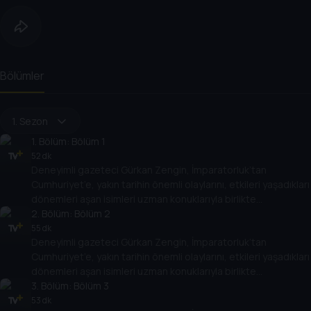
Bölümler
1. Sezon
1
. Bölüm:
Bölüm 1
52 dk
Deneyimli gazeteci Gürkan Zengin, İmparatorluk’tan
Cumhuriyet’e, yakın tarihin önemli olaylarını, etkileri yaşadıkları
dönemleri aşan isimleri uzman konuklarıyla birlikte
değerlendiriyor. Osmanlı’nın son döneminden, Türkiye
2
. Bölüm:
Bölüm 2
Cumhuriyeti’nin kuruluşuna kadar giden yolda yaşananları,
55 dk
Deneyimli gazeteci Gürkan Zengin, İmparatorluk’tan
Cumhuriyet’in kuruluşundan bugüne kadar gelinen süreçte
Cumhuriyet’e, yakın tarihin önemli olaylarını, etkileri yaşadıkları
öne çıkan olayları, tarihe geçmiş kişileri her yönüyle ele alıyor.
dönemleri aşan isimleri uzman konuklarıyla birlikte
değerlendiriyor. Osmanlı’nın son döneminden, Türkiye
3
. Bölüm:
Bölüm 3
Cumhuriyeti’nin kuruluşuna kadar giden yolda yaşananları,
53 dk