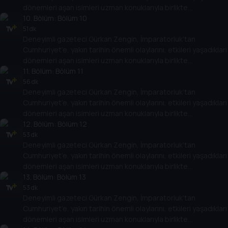
dönemleri aşan isimleri uzman konuklarıyla birlikte
değerlendiriyor. Osmanlı’nın son döneminden, Türkiye
10
. Bölüm:
Bölüm 10
Cumhuriyeti’nin kuruluşuna kadar giden yolda yaşananları,
51 dk
Deneyimli gazeteci Gürkan Zengin, İmparatorluk’tan
Cumhuriyet’in kuruluşundan bugüne kadar gelinen süreçte
Cumhuriyet’e, yakın tarihin önemli olaylarını, etkileri yaşadıkları
öne çıkan olayları, tarihe geçmiş kişileri her yönüyle ele alıyor.
dönemleri aşan isimleri uzman konuklarıyla birlikte
değerlendiriyor. Osmanlı’nın son döneminden, Türkiye
11
. Bölüm:
Bölüm 11
Cumhuriyeti’nin kuruluşuna kadar giden yolda yaşananları,
56 dk
Deneyimli gazeteci Gürkan Zengin, İmparatorluk’tan
Cumhuriyet’in kuruluşundan bugüne kadar gelinen süreçte
Cumhuriyet’e, yakın tarihin önemli olaylarını, etkileri yaşadıkları
öne çıkan olayları, tarihe geçmiş kişileri her yönüyle ele alıyor.
dönemleri aşan isimleri uzman konuklarıyla birlikte
değerlendiriyor. Osmanlı’nın son döneminden, Türkiye
12
. Bölüm:
Bölüm 12
Cumhuriyeti’nin kuruluşuna kadar giden yolda yaşananları,
53 dk
Deneyimli gazeteci Gürkan Zengin, İmparatorluk’tan
Cumhuriyet’in kuruluşundan bugüne kadar gelinen süreçte
Cumhuriyet’e, yakın tarihin önemli olaylarını, etkileri yaşadıkları
öne çıkan olayları, tarihe geçmiş kişileri her yönüyle ele alıyor.
dönemleri aşan isimleri uzman konuklarıyla birlikte
değerlendiriyor. Osmanlı’nın son döneminden, Türkiye
13
. Bölüm:
Bölüm 13
Cumhuriyeti’nin kuruluşuna kadar giden yolda yaşananları,
53 dk
Deneyimli gazeteci Gürkan Zengin, İmparatorluk’tan
Cumhuriyet’in kuruluşundan bugüne kadar gelinen süreçte
Cumhuriyet’e, yakın tarihin önemli olaylarını, etkileri yaşadıkları
öne çıkan olayları, tarihe geçmiş kişileri her yönüyle ele alıyor.
dönemleri aşan isimleri uzman konuklarıyla birlikte