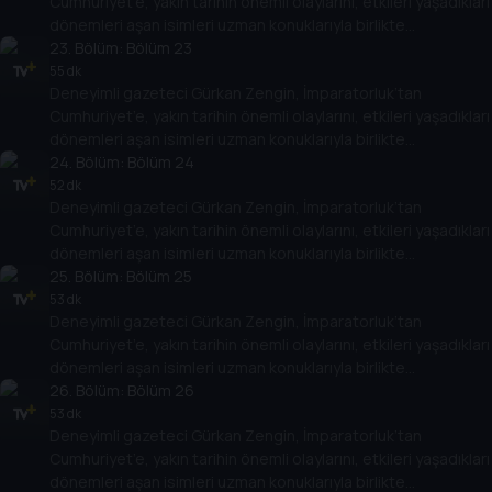
Cumhuriyet’e, yakın tarihin önemli olaylarını, etkileri yaşadıkları
öne çıkan olayları, tarihe geçmiş kişileri her yönüyle ele alıyor.
dönemleri aşan isimleri uzman konuklarıyla birlikte
değerlendiriyor. Osmanlı’nın son döneminden, Türkiye
23
. Bölüm:
Bölüm 23
Cumhuriyeti’nin kuruluşuna kadar giden yolda yaşananları,
55 dk
Deneyimli gazeteci Gürkan Zengin, İmparatorluk’tan
Cumhuriyet’in kuruluşundan bugüne kadar gelinen süreçte
Cumhuriyet’e, yakın tarihin önemli olaylarını, etkileri yaşadıkları
öne çıkan olayları, tarihe geçmiş kişileri her yönüyle ele alıyor.
dönemleri aşan isimleri uzman konuklarıyla birlikte
değerlendiriyor. Osmanlı’nın son döneminden, Türkiye
24
. Bölüm:
Bölüm 24
Cumhuriyeti’nin kuruluşuna kadar giden yolda yaşananları,
52 dk
Deneyimli gazeteci Gürkan Zengin, İmparatorluk’tan
Cumhuriyet’in kuruluşundan bugüne kadar gelinen süreçte
Cumhuriyet’e, yakın tarihin önemli olaylarını, etkileri yaşadıkları
öne çıkan olayları, tarihe geçmiş kişileri her yönüyle ele alıyor.
dönemleri aşan isimleri uzman konuklarıyla birlikte
değerlendiriyor. Osmanlı’nın son döneminden, Türkiye
25
. Bölüm:
Bölüm 25
Cumhuriyeti’nin kuruluşuna kadar giden yolda yaşananları,
53 dk
Deneyimli gazeteci Gürkan Zengin, İmparatorluk’tan
Cumhuriyet’in kuruluşundan bugüne kadar gelinen süreçte
Cumhuriyet’e, yakın tarihin önemli olaylarını, etkileri yaşadıkları
öne çıkan olayları, tarihe geçmiş kişileri her yönüyle ele alıyor.
dönemleri aşan isimleri uzman konuklarıyla birlikte
değerlendiriyor. Osmanlı’nın son döneminden, Türkiye
26
. Bölüm:
Bölüm 26
Cumhuriyeti’nin kuruluşuna kadar giden yolda yaşananları,
53 dk
Deneyimli gazeteci Gürkan Zengin, İmparatorluk’tan
Cumhuriyet’in kuruluşundan bugüne kadar gelinen süreçte
Cumhuriyet’e, yakın tarihin önemli olaylarını, etkileri yaşadıkları
öne çıkan olayları, tarihe geçmiş kişileri her yönüyle ele alıyor.
dönemleri aşan isimleri uzman konuklarıyla birlikte