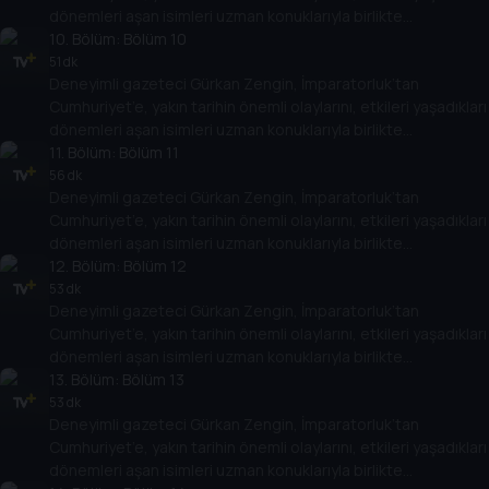
dönemleri aşan isimleri uzman konuklarıyla birlikte
değerlendiriyor. Osmanlı’nın son döneminden, Türkiye
10
. Bölüm:
Bölüm 10
Cumhuriyeti’nin kuruluşuna kadar giden yolda yaşananları,
51 dk
Deneyimli gazeteci Gürkan Zengin, İmparatorluk’tan
Cumhuriyet’in kuruluşundan bugüne kadar gelinen süreçte
Cumhuriyet’e, yakın tarihin önemli olaylarını, etkileri yaşadıkları
öne çıkan olayları, tarihe geçmiş kişileri her yönüyle ele alıyor.
dönemleri aşan isimleri uzman konuklarıyla birlikte
değerlendiriyor. Osmanlı’nın son döneminden, Türkiye
11
. Bölüm:
Bölüm 11
Cumhuriyeti’nin kuruluşuna kadar giden yolda yaşananları,
56 dk
Deneyimli gazeteci Gürkan Zengin, İmparatorluk’tan
Cumhuriyet’in kuruluşundan bugüne kadar gelinen süreçte
Cumhuriyet’e, yakın tarihin önemli olaylarını, etkileri yaşadıkları
öne çıkan olayları, tarihe geçmiş kişileri her yönüyle ele alıyor.
dönemleri aşan isimleri uzman konuklarıyla birlikte
değerlendiriyor. Osmanlı’nın son döneminden, Türkiye
12
. Bölüm:
Bölüm 12
Cumhuriyeti’nin kuruluşuna kadar giden yolda yaşananları,
53 dk
Deneyimli gazeteci Gürkan Zengin, İmparatorluk’tan
Cumhuriyet’in kuruluşundan bugüne kadar gelinen süreçte
Cumhuriyet’e, yakın tarihin önemli olaylarını, etkileri yaşadıkları
öne çıkan olayları, tarihe geçmiş kişileri her yönüyle ele alıyor.
dönemleri aşan isimleri uzman konuklarıyla birlikte
değerlendiriyor. Osmanlı’nın son döneminden, Türkiye
13
. Bölüm:
Bölüm 13
Cumhuriyeti’nin kuruluşuna kadar giden yolda yaşananları,
53 dk
Deneyimli gazeteci Gürkan Zengin, İmparatorluk’tan
Cumhuriyet’in kuruluşundan bugüne kadar gelinen süreçte
Cumhuriyet’e, yakın tarihin önemli olaylarını, etkileri yaşadıkları
öne çıkan olayları, tarihe geçmiş kişileri her yönüyle ele alıyor.
dönemleri aşan isimleri uzman konuklarıyla birlikte