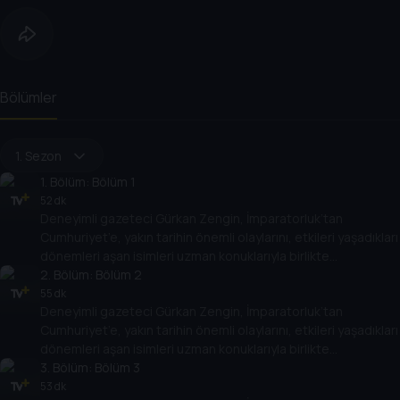
Bölümler
1. Sezon
1
. Bölüm:
Bölüm 1
52 dk
Deneyimli gazeteci Gürkan Zengin, İmparatorluk’tan
Cumhuriyet’e, yakın tarihin önemli olaylarını, etkileri yaşadıkları
dönemleri aşan isimleri uzman konuklarıyla birlikte
değerlendiriyor. Osmanlı’nın son döneminden, Türkiye
2
. Bölüm:
Bölüm 2
Cumhuriyeti’nin kuruluşuna kadar giden yolda yaşananları,
55 dk
Deneyimli gazeteci Gürkan Zengin, İmparatorluk’tan
Cumhuriyet’in kuruluşundan bugüne kadar gelinen süreçte
Cumhuriyet’e, yakın tarihin önemli olaylarını, etkileri yaşadıkları
öne çıkan olayları, tarihe geçmiş kişileri her yönüyle ele alıyor.
dönemleri aşan isimleri uzman konuklarıyla birlikte
değerlendiriyor. Osmanlı’nın son döneminden, Türkiye
3
. Bölüm:
Bölüm 3
Cumhuriyeti’nin kuruluşuna kadar giden yolda yaşananları,
53 dk