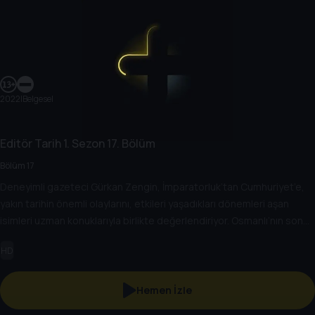
2022
|
Belgesel
Editör Tarih
1. Sezon
17. Bölüm
Bölüm 17
Deneyimli gazeteci Gürkan Zengin, İmparatorluk’tan Cumhuriyet’e,
yakın tarihin önemli olaylarını, etkileri yaşadıkları dönemleri aşan
isimleri uzman konuklarıyla birlikte değerlendiriyor. Osmanlı’nın son
döneminden, Türkiye Cumhuriyeti’nin kuruluşuna kadar giden yolda
HD
yaşananları, Cumhuriyet’in kuruluşundan bugüne kadar gelinen
süreçte öne çıkan olayları, tarihe geçmiş kişileri her yönüyle ele
alıyor.
Hemen İzle