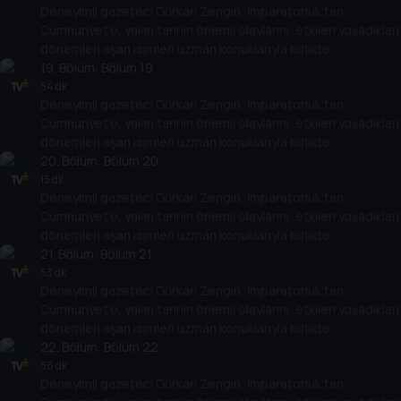
Deneyimli gazeteci Gürkan Zengin, İmparatorluk’tan
Cumhuriyet’in kuruluşundan bugüne kadar gelinen süreçte
Cumhuriyet’e, yakın tarihin önemli olaylarını, etkileri yaşadıkları
öne çıkan olayları, tarihe geçmiş kişileri her yönüyle ele alıyor.
dönemleri aşan isimleri uzman konuklarıyla birlikte
değerlendiriyor. Osmanlı’nın son döneminden, Türkiye
19
. Bölüm:
Bölüm 19
Cumhuriyeti’nin kuruluşuna kadar giden yolda yaşananları,
54 dk
Deneyimli gazeteci Gürkan Zengin, İmparatorluk’tan
Cumhuriyet’in kuruluşundan bugüne kadar gelinen süreçte
Cumhuriyet’e, yakın tarihin önemli olaylarını, etkileri yaşadıkları
öne çıkan olayları, tarihe geçmiş kişileri her yönüyle ele alıyor.
dönemleri aşan isimleri uzman konuklarıyla birlikte
değerlendiriyor. Osmanlı’nın son döneminden, Türkiye
20
. Bölüm:
Bölüm 20
Cumhuriyeti’nin kuruluşuna kadar giden yolda yaşananları,
15 dk
Deneyimli gazeteci Gürkan Zengin, İmparatorluk’tan
Cumhuriyet’in kuruluşundan bugüne kadar gelinen süreçte
Cumhuriyet’e, yakın tarihin önemli olaylarını, etkileri yaşadıkları
öne çıkan olayları, tarihe geçmiş kişileri her yönüyle ele alıyor.
dönemleri aşan isimleri uzman konuklarıyla birlikte
değerlendiriyor. Osmanlı’nın son döneminden, Türkiye
21
. Bölüm:
Bölüm 21
Cumhuriyeti’nin kuruluşuna kadar giden yolda yaşananları,
53 dk
Deneyimli gazeteci Gürkan Zengin, İmparatorluk’tan
Cumhuriyet’in kuruluşundan bugüne kadar gelinen süreçte
Cumhuriyet’e, yakın tarihin önemli olaylarını, etkileri yaşadıkları
öne çıkan olayları, tarihe geçmiş kişileri her yönüyle ele alıyor.
dönemleri aşan isimleri uzman konuklarıyla birlikte
değerlendiriyor. Osmanlı’nın son döneminden, Türkiye
22
. Bölüm:
Bölüm 22
Cumhuriyeti’nin kuruluşuna kadar giden yolda yaşananları,
56 dk
Deneyimli gazeteci Gürkan Zengin, İmparatorluk’tan
Cumhuriyet’in kuruluşundan bugüne kadar gelinen süreçte