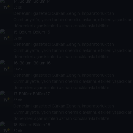
değerlendiriyor. Osmanlı’nın son döneminden, Türkiye
14
. Bölüm:
Bölüm 14
Cumhuriyeti’nin kuruluşuna kadar giden yolda yaşananları,
53 dk
Deneyimli gazeteci Gürkan Zengin, İmparatorluk’tan
Cumhuriyet’in kuruluşundan bugüne kadar gelinen süreçte
Cumhuriyet’e, yakın tarihin önemli olaylarını, etkileri yaşadıkları
öne çıkan olayları, tarihe geçmiş kişileri her yönüyle ele alıyor.
dönemleri aşan isimleri uzman konuklarıyla birlikte
değerlendiriyor. Osmanlı’nın son döneminden, Türkiye
15
. Bölüm:
Bölüm 15
Cumhuriyeti’nin kuruluşuna kadar giden yolda yaşananları,
52 dk
Deneyimli gazeteci Gürkan Zengin, İmparatorluk’tan
Cumhuriyet’in kuruluşundan bugüne kadar gelinen süreçte
Cumhuriyet’e, yakın tarihin önemli olaylarını, etkileri yaşadıkları
öne çıkan olayları, tarihe geçmiş kişileri her yönüyle ele alıyor.
dönemleri aşan isimleri uzman konuklarıyla birlikte
değerlendiriyor. Osmanlı’nın son döneminden, Türkiye
16
. Bölüm:
Bölüm 16
Cumhuriyeti’nin kuruluşuna kadar giden yolda yaşananları,
54 dk
Deneyimli gazeteci Gürkan Zengin, İmparatorluk’tan
Cumhuriyet’in kuruluşundan bugüne kadar gelinen süreçte
Cumhuriyet’e, yakın tarihin önemli olaylarını, etkileri yaşadıkları
öne çıkan olayları, tarihe geçmiş kişileri her yönüyle ele alıyor.
dönemleri aşan isimleri uzman konuklarıyla birlikte
değerlendiriyor. Osmanlı’nın son döneminden, Türkiye
17
. Bölüm:
Bölüm 17
Cumhuriyeti’nin kuruluşuna kadar giden yolda yaşananları,
53 dk
Deneyimli gazeteci Gürkan Zengin, İmparatorluk’tan
Cumhuriyet’in kuruluşundan bugüne kadar gelinen süreçte
Cumhuriyet’e, yakın tarihin önemli olaylarını, etkileri yaşadıkları
öne çıkan olayları, tarihe geçmiş kişileri her yönüyle ele alıyor.
dönemleri aşan isimleri uzman konuklarıyla birlikte
değerlendiriyor. Osmanlı’nın son döneminden, Türkiye
18
. Bölüm:
Bölüm 18
Cumhuriyeti’nin kuruluşuna kadar giden yolda yaşananları,
52 dk