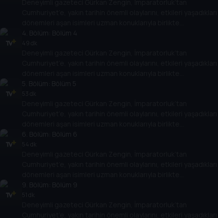
Deneyimli gazeteci Gürkan Zengin, İmparatorluk’tan
Cumhuriyet’in kuruluşundan bugüne kadar gelinen süreçte
Cumhuriyet’e, yakın tarihin önemli olaylarını, etkileri yaşadıkları
öne çıkan olayları, tarihe geçmiş kişileri her yönüyle ele alıyor.
dönemleri aşan isimleri uzman konuklarıyla birlikte
değerlendiriyor. Osmanlı’nın son döneminden, Türkiye
4
. Bölüm:
Bölüm 4
Cumhuriyeti’nin kuruluşuna kadar giden yolda yaşananları,
49 dk
Deneyimli gazeteci Gürkan Zengin, İmparatorluk’tan
Cumhuriyet’in kuruluşundan bugüne kadar gelinen süreçte
Cumhuriyet’e, yakın tarihin önemli olaylarını, etkileri yaşadıkları
öne çıkan olayları, tarihe geçmiş kişileri her yönüyle ele alıyor.
dönemleri aşan isimleri uzman konuklarıyla birlikte
değerlendiriyor. Osmanlı’nın son döneminden, Türkiye
5
. Bölüm:
Bölüm 5
Cumhuriyeti’nin kuruluşuna kadar giden yolda yaşananları,
53 dk
Deneyimli gazeteci Gürkan Zengin, İmparatorluk’tan
Cumhuriyet’in kuruluşundan bugüne kadar gelinen süreçte
Cumhuriyet’e, yakın tarihin önemli olaylarını, etkileri yaşadıkları
öne çıkan olayları, tarihe geçmiş kişileri her yönüyle ele alıyor.
dönemleri aşan isimleri uzman konuklarıyla birlikte
değerlendiriyor. Osmanlı’nın son döneminden, Türkiye
6
. Bölüm:
Bölüm 6
Cumhuriyeti’nin kuruluşuna kadar giden yolda yaşananları,
54 dk
Deneyimli gazeteci Gürkan Zengin, İmparatorluk’tan
Cumhuriyet’in kuruluşundan bugüne kadar gelinen süreçte
Cumhuriyet’e, yakın tarihin önemli olaylarını, etkileri yaşadıkları
öne çıkan olayları, tarihe geçmiş kişileri her yönüyle ele alıyor.
dönemleri aşan isimleri uzman konuklarıyla birlikte
değerlendiriyor. Osmanlı’nın son döneminden, Türkiye
9
. Bölüm:
Bölüm 9
Cumhuriyeti’nin kuruluşuna kadar giden yolda yaşananları,
51 dk
Deneyimli gazeteci Gürkan Zengin, İmparatorluk’tan
Cumhuriyet’in kuruluşundan bugüne kadar gelinen süreçte
Cumhuriyet’e, yakın tarihin önemli olaylarını, etkileri yaşadıkları
öne çıkan olayları, tarihe geçmiş kişileri her yönüyle ele alıyor.