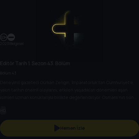
2023
|
Belgesel
Editör Tarih
1. Sezon
43. Bölüm
Bölüm 43
Deneyimli gazeteci Gürkan Zengin, İmparatorluk’tan Cumhuriyet’e,
yakın tarihin önemli olaylarını, etkileri yaşadıkları dönemleri aşan
isimleri uzman konuklarıyla birlikte değerlendiriyor. Osmanlı’nın son
döneminden, Türkiye Cumhuriyeti’nin kuruluşuna kadar giden yolda
HD
yaşananları, Cumhuriyet’in kuruluşundan bugüne kadar gelinen
süreçte öne çıkan olayları, tarihe geçmiş kişileri her yönüyle ele
alıyor.
Hemen İzle