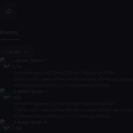
Bölümler
1. Sezon
1
. Bölüm:
Bölüm 1
52 dk
Deneyimli gazeteci Gürkan Zengin, İmparatorluk’tan
Cumhuriyet’e, yakın tarihin önemli olaylarını, etkileri yaşadıkları
dönemleri aşan isimleri uzman konuklarıyla birlikte
değerlendiriyor. Osmanlı’nın son döneminden, Türkiye
2
. Bölüm:
Bölüm 2
Cumhuriyeti’nin kuruluşuna kadar giden yolda yaşananları,
55 dk
Deneyimli gazeteci Gürkan Zengin, İmparatorluk’tan
Cumhuriyet’in kuruluşundan bugüne kadar gelinen süreçte
Cumhuriyet’e, yakın tarihin önemli olaylarını, etkileri yaşadıkları
öne çıkan olayları, tarihe geçmiş kişileri her yönüyle ele alıyor.
dönemleri aşan isimleri uzman konuklarıyla birlikte
değerlendiriyor. Osmanlı’nın son döneminden, Türkiye
3
. Bölüm:
Bölüm 3
Cumhuriyeti’nin kuruluşuna kadar giden yolda yaşananları,
53 dk