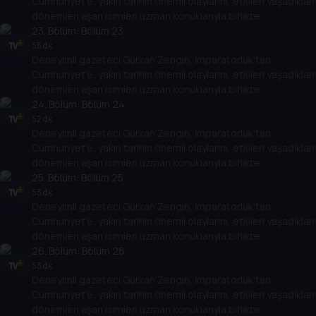
Cumhuriyet’e, yakın tarihin önemli olaylarını, etkileri yaşadıkları
öne çıkan olayları, tarihe geçmiş kişileri her yönüyle ele alıyor.
dönemleri aşan isimleri uzman konuklarıyla birlikte
değerlendiriyor. Osmanlı’nın son döneminden, Türkiye
23
. Bölüm:
Bölüm 23
Cumhuriyeti’nin kuruluşuna kadar giden yolda yaşananları,
55 dk
Deneyimli gazeteci Gürkan Zengin, İmparatorluk’tan
Cumhuriyet’in kuruluşundan bugüne kadar gelinen süreçte
Cumhuriyet’e, yakın tarihin önemli olaylarını, etkileri yaşadıkları
öne çıkan olayları, tarihe geçmiş kişileri her yönüyle ele alıyor.
dönemleri aşan isimleri uzman konuklarıyla birlikte
değerlendiriyor. Osmanlı’nın son döneminden, Türkiye
24
. Bölüm:
Bölüm 24
Cumhuriyeti’nin kuruluşuna kadar giden yolda yaşananları,
52 dk
Deneyimli gazeteci Gürkan Zengin, İmparatorluk’tan
Cumhuriyet’in kuruluşundan bugüne kadar gelinen süreçte
Cumhuriyet’e, yakın tarihin önemli olaylarını, etkileri yaşadıkları
öne çıkan olayları, tarihe geçmiş kişileri her yönüyle ele alıyor.
dönemleri aşan isimleri uzman konuklarıyla birlikte
değerlendiriyor. Osmanlı’nın son döneminden, Türkiye
25
. Bölüm:
Bölüm 25
Cumhuriyeti’nin kuruluşuna kadar giden yolda yaşananları,
53 dk
Deneyimli gazeteci Gürkan Zengin, İmparatorluk’tan
Cumhuriyet’in kuruluşundan bugüne kadar gelinen süreçte
Cumhuriyet’e, yakın tarihin önemli olaylarını, etkileri yaşadıkları
öne çıkan olayları, tarihe geçmiş kişileri her yönüyle ele alıyor.
dönemleri aşan isimleri uzman konuklarıyla birlikte
değerlendiriyor. Osmanlı’nın son döneminden, Türkiye
26
. Bölüm:
Bölüm 26
Cumhuriyeti’nin kuruluşuna kadar giden yolda yaşananları,
53 dk
Deneyimli gazeteci Gürkan Zengin, İmparatorluk’tan
Cumhuriyet’in kuruluşundan bugüne kadar gelinen süreçte
Cumhuriyet’e, yakın tarihin önemli olaylarını, etkileri yaşadıkları
öne çıkan olayları, tarihe geçmiş kişileri her yönüyle ele alıyor.
dönemleri aşan isimleri uzman konuklarıyla birlikte