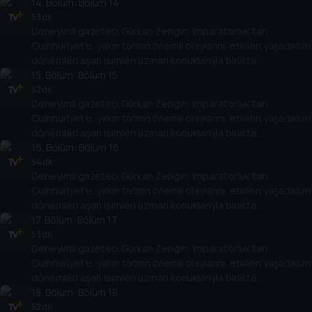
değerlendiriyor. Osmanlı’nın son döneminden, Türkiye
14
. Bölüm:
Bölüm 14
Cumhuriyeti’nin kuruluşuna kadar giden yolda yaşananları,
53 dk
Deneyimli gazeteci Gürkan Zengin, İmparatorluk’tan
Cumhuriyet’in kuruluşundan bugüne kadar gelinen süreçte
Cumhuriyet’e, yakın tarihin önemli olaylarını, etkileri yaşadıkları
öne çıkan olayları, tarihe geçmiş kişileri her yönüyle ele alıyor.
dönemleri aşan isimleri uzman konuklarıyla birlikte
değerlendiriyor. Osmanlı’nın son döneminden, Türkiye
15
. Bölüm:
Bölüm 15
Cumhuriyeti’nin kuruluşuna kadar giden yolda yaşananları,
52 dk
Deneyimli gazeteci Gürkan Zengin, İmparatorluk’tan
Cumhuriyet’in kuruluşundan bugüne kadar gelinen süreçte
Cumhuriyet’e, yakın tarihin önemli olaylarını, etkileri yaşadıkları
öne çıkan olayları, tarihe geçmiş kişileri her yönüyle ele alıyor.
dönemleri aşan isimleri uzman konuklarıyla birlikte
değerlendiriyor. Osmanlı’nın son döneminden, Türkiye
16
. Bölüm:
Bölüm 16
Cumhuriyeti’nin kuruluşuna kadar giden yolda yaşananları,
54 dk
Deneyimli gazeteci Gürkan Zengin, İmparatorluk’tan
Cumhuriyet’in kuruluşundan bugüne kadar gelinen süreçte
Cumhuriyet’e, yakın tarihin önemli olaylarını, etkileri yaşadıkları
öne çıkan olayları, tarihe geçmiş kişileri her yönüyle ele alıyor.
dönemleri aşan isimleri uzman konuklarıyla birlikte
değerlendiriyor. Osmanlı’nın son döneminden, Türkiye
17
. Bölüm:
Bölüm 17
Cumhuriyeti’nin kuruluşuna kadar giden yolda yaşananları,
53 dk
Deneyimli gazeteci Gürkan Zengin, İmparatorluk’tan
Cumhuriyet’in kuruluşundan bugüne kadar gelinen süreçte
Cumhuriyet’e, yakın tarihin önemli olaylarını, etkileri yaşadıkları
öne çıkan olayları, tarihe geçmiş kişileri her yönüyle ele alıyor.
dönemleri aşan isimleri uzman konuklarıyla birlikte
değerlendiriyor. Osmanlı’nın son döneminden, Türkiye
18
. Bölüm:
Bölüm 18
Cumhuriyeti’nin kuruluşuna kadar giden yolda yaşananları,
52 dk