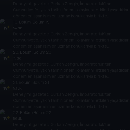
Deneyimli gazeteci Gürkan Zengin, İmparatorluk’tan
Cumhuriyet’in kuruluşundan bugüne kadar gelinen süreçte
Cumhuriyet’e, yakın tarihin önemli olaylarını, etkileri yaşadıkları
öne çıkan olayları, tarihe geçmiş kişileri her yönüyle ele alıyor.
dönemleri aşan isimleri uzman konuklarıyla birlikte
değerlendiriyor. Osmanlı’nın son döneminden, Türkiye
19
. Bölüm:
Bölüm 19
Cumhuriyeti’nin kuruluşuna kadar giden yolda yaşananları,
54 dk
Deneyimli gazeteci Gürkan Zengin, İmparatorluk’tan
Cumhuriyet’in kuruluşundan bugüne kadar gelinen süreçte
Cumhuriyet’e, yakın tarihin önemli olaylarını, etkileri yaşadıkları
öne çıkan olayları, tarihe geçmiş kişileri her yönüyle ele alıyor.
dönemleri aşan isimleri uzman konuklarıyla birlikte
değerlendiriyor. Osmanlı’nın son döneminden, Türkiye
20
. Bölüm:
Bölüm 20
Cumhuriyeti’nin kuruluşuna kadar giden yolda yaşananları,
15 dk
Deneyimli gazeteci Gürkan Zengin, İmparatorluk’tan
Cumhuriyet’in kuruluşundan bugüne kadar gelinen süreçte
Cumhuriyet’e, yakın tarihin önemli olaylarını, etkileri yaşadıkları
öne çıkan olayları, tarihe geçmiş kişileri her yönüyle ele alıyor.
dönemleri aşan isimleri uzman konuklarıyla birlikte
değerlendiriyor. Osmanlı’nın son döneminden, Türkiye
21
. Bölüm:
Bölüm 21
Cumhuriyeti’nin kuruluşuna kadar giden yolda yaşananları,
53 dk
Deneyimli gazeteci Gürkan Zengin, İmparatorluk’tan
Cumhuriyet’in kuruluşundan bugüne kadar gelinen süreçte
Cumhuriyet’e, yakın tarihin önemli olaylarını, etkileri yaşadıkları
öne çıkan olayları, tarihe geçmiş kişileri her yönüyle ele alıyor.
dönemleri aşan isimleri uzman konuklarıyla birlikte
değerlendiriyor. Osmanlı’nın son döneminden, Türkiye
22
. Bölüm:
Bölüm 22
Cumhuriyeti’nin kuruluşuna kadar giden yolda yaşananları,
56 dk
Deneyimli gazeteci Gürkan Zengin, İmparatorluk’tan
Cumhuriyet’in kuruluşundan bugüne kadar gelinen süreçte