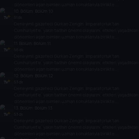
dönemleri aşan isimleri uzman konuklarıyla birlikte
değerlendiriyor. Osmanlı’nın son döneminden, Türkiye
10
. Bölüm:
Bölüm 10
Cumhuriyeti’nin kuruluşuna kadar giden yolda yaşananları,
51 dk
Deneyimli gazeteci Gürkan Zengin, İmparatorluk’tan
Cumhuriyet’in kuruluşundan bugüne kadar gelinen süreçte
Cumhuriyet’e, yakın tarihin önemli olaylarını, etkileri yaşadıkları
öne çıkan olayları, tarihe geçmiş kişileri her yönüyle ele alıyor.
dönemleri aşan isimleri uzman konuklarıyla birlikte
değerlendiriyor. Osmanlı’nın son döneminden, Türkiye
11
. Bölüm:
Bölüm 11
Cumhuriyeti’nin kuruluşuna kadar giden yolda yaşananları,
56 dk
Deneyimli gazeteci Gürkan Zengin, İmparatorluk’tan
Cumhuriyet’in kuruluşundan bugüne kadar gelinen süreçte
Cumhuriyet’e, yakın tarihin önemli olaylarını, etkileri yaşadıkları
öne çıkan olayları, tarihe geçmiş kişileri her yönüyle ele alıyor.
dönemleri aşan isimleri uzman konuklarıyla birlikte
değerlendiriyor. Osmanlı’nın son döneminden, Türkiye
12
. Bölüm:
Bölüm 12
Cumhuriyeti’nin kuruluşuna kadar giden yolda yaşananları,
53 dk
Deneyimli gazeteci Gürkan Zengin, İmparatorluk’tan
Cumhuriyet’in kuruluşundan bugüne kadar gelinen süreçte
Cumhuriyet’e, yakın tarihin önemli olaylarını, etkileri yaşadıkları
öne çıkan olayları, tarihe geçmiş kişileri her yönüyle ele alıyor.
dönemleri aşan isimleri uzman konuklarıyla birlikte
değerlendiriyor. Osmanlı’nın son döneminden, Türkiye
13
. Bölüm:
Bölüm 13
Cumhuriyeti’nin kuruluşuna kadar giden yolda yaşananları,
53 dk
Deneyimli gazeteci Gürkan Zengin, İmparatorluk’tan
Cumhuriyet’in kuruluşundan bugüne kadar gelinen süreçte
Cumhuriyet’e, yakın tarihin önemli olaylarını, etkileri yaşadıkları
öne çıkan olayları, tarihe geçmiş kişileri her yönüyle ele alıyor.
dönemleri aşan isimleri uzman konuklarıyla birlikte