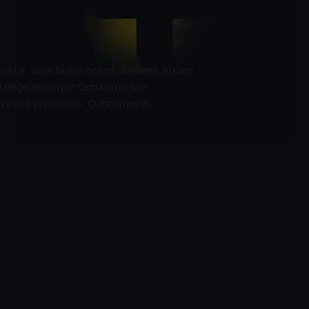
’e, yakın tarihin önemli olaylarını, etkileri
e değerlendiriyor. Osmanlı’nın son
 yolda yaşananları, Cumhuriyet’in
, tarihe geçmiş kişileri her yönüyle ele