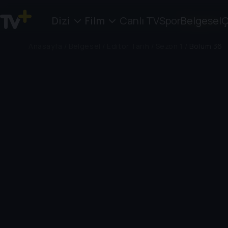
Dizi
Film
Canlı TV
Spor
Belgesel
Ç
Anasayfa
/
Belgesel
/
Editör Tarih
/
Sezon 1
/
Bölüm 36