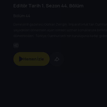
Editör Tarih
1. Sezon
44. Bölüm
Bölüm 44
Deneyimli gazeteci Gürkan Zengin, İmparatorluk’tan Cumhuriyet
yaşadıkları dönemleri aşan isimleri uzman konuklarıyla birlikt
döneminden, Türkiye Cumhuriyeti’nin kuruluşuna kadar giden
kuruluşundan bugüne kadar gelinen süreçte öne çıkan olayları
HD
alıyor.
Hemen İzle