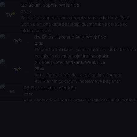
23
. Bölüm:
Sophie: Week Five
24 dk
Sophie'nin annesi kızının terapi seansına katılır ve Paul,
Sophie'nin ona karşı beslediği düşmanlık ve öfkeye ilk
elden tanık olur.
24
. Bölüm:
Jake and Amy: Week Five
21 dk
Geçen haftaki kaos, yerini Amy'nin kritik bir kararına
ve Jake'in duygusal bir itirafına bırakır.
25
. Bölüm:
Paul and Gina: Week Five
28 dk
Kate, Paul'e terapide ilk kez katılır ve burada
evliliklerinin çöküşünü incelemeye başlarlar.
26
. Bölüm:
Laura: Week Six
22 dk
Paul, kendi çocukluk aşkı örneği aracılığıyla Laura'ya hayal
ve gerçeklik hakkında bir şeyler söyler.
27
. Bölüm:
Alex: Week Six
27 dk
Paul, bir sınırı aştığı için özür diledikten sonra, Alex'in son
zamanlarda gördüğü rüyalardan birinin anlamını çözmeye