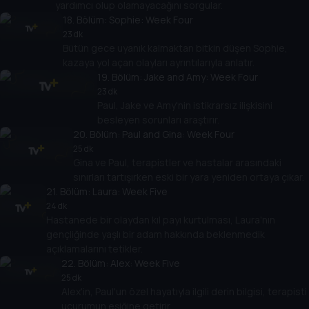
yardımcı olup olamayacağını sorgular.
18
. Bölüm:
Sophie: Week Four
23 dk
Bütün gece uyanık kalmaktan bitkin düşen Sophie,
kazaya yol açan olayları ayrıntılarıyla anlatır.
19
. Bölüm:
Jake and Amy: Week Four
23 dk
Paul, Jake ve Amy'nin istikrarsız ilişkisini
besleyen sorunları araştırır.
20
. Bölüm:
Paul and Gina: Week Four
25 dk
Gina ve Paul, terapistler ve hastalar arasındaki
sınırları tartışırken eski bir yara yeniden ortaya çıkar.
21
. Bölüm:
Laura: Week Five
24 dk
Hastanede bir olaydan kıl payı kurtulması, Laura'nın
gençliğinde yaşlı bir adam hakkında beklenmedik
açıklamalarını tetikler.
22
. Bölüm:
Alex: Week Five
25 dk
Alex'in, Paul'un özel hayatıyla ilgili derin bilgisi, terapisti
uçurumun eşiğine getirir.