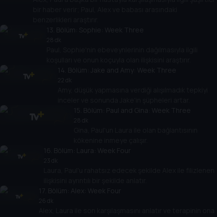
bir haber verir; Paul, Alex ve babası arasındaki
benzerlikleri araştırır.
13
. Bölüm:
Sophie: Week Three
28 dk
Paul, Sophie'nin ebeveynlerinin dağılmasıyla ilgili
koşulları ve onun koçuyla olan ilişkisini araştırır.
14
. Bölüm:
Jake and Amy: Week Three
22 dk
Amy, düşük yapmasına verdiği alışılmadık tepkiyi
inceler ve sonunda Jake'in şüpheleri artar.
15
. Bölüm:
Paul and Gina: Week Three
28 dk
Gina, Paul'un Laura ile olan bağlantısının
kökenine inmeye çalışır.
16
. Bölüm:
Laura: Week Four
23 dk
Laura, Paul'u rahatsız edecek şekilde Alex ile filizlenen
ilişkisini ayrıntılı bir şekilde anlatır.
17
. Bölüm:
Alex: Week Four
26 dk
Alex, Laura ile son karşılaşmasını anlatır ve terapinin ona