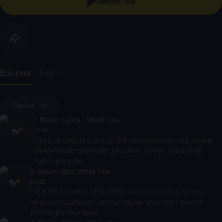
Hemen İzle
Bölümler
Kadro
1. Sezon
1
. Bölüm:
Laura - Week One
27 dk
Genç ve çekici bir doktor, bir yabancıyla yaşadığı pis bar
tartışmasının ardındaki gerçek nedenleri açıklayarak
Paul'u şok eder.
2
. Bölüm:
Alex: Week One
26 dk
Ciddi bir donanma pilotu Blair Underwood, Irak'ta onu
terapiye sürükleyen talihsiz olayları anlatırken, Paul'un
yeterliliğini test eder.