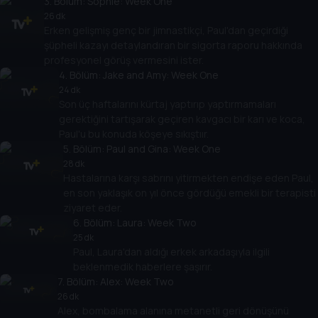
3
. Bölüm:
Sophie: Week One
26 dk
Erken gelişmiş genç bir jimnastikçi, Paul'dan geçirdiği
şüpheli kazayı detaylandıran bir sigorta raporu hakkında
profesyonel görüş vermesini ister.
4
. Bölüm:
Jake and Amy: Week One
24 dk
Son üç haftalarını kürtaj yaptırıp yaptırmamaları
gerektiğini tartışarak geçiren kavgacı bir karı ve koca,
Paul'u bu konuda köşeye sıkıştıır.
5
. Bölüm:
Paul and Gina: Week One
28 dk
Hastalarına karşı sabrını yitirmekten endişe eden Paul,
en son yaklaşık on yıl önce gördüğü emekli bir terapisti
ziyaret eder.
6
. Bölüm:
Laura: Week Two
25 dk
Paul, Laura'dan aldığı erkek arkadaşıyla ilgili
beklenmedik haberlere şaşırır.
7
. Bölüm:
Alex: Week Two
26 dk
Alex, bombalama alanına metanetli geri dönüşünü