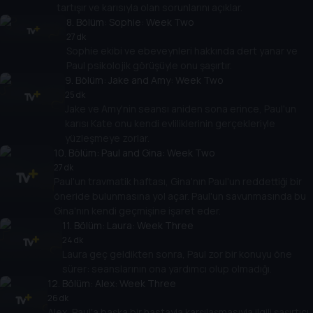
tartışır ve karısıyla olan sorunlarını açıklar.
8
. Bölüm:
Sophie: Week Two
27 dk
Sophie ekibi ve ebeveynleri hakkında dert yanar ve
Paul psikolojik görüşüyle ​​onu şaşırtır.
9
. Bölüm:
Jake and Amy: Week Two
25 dk
Jake ve Amy'nin seansı aniden sona erince, Paul'un
karısı Kate onu kendi evliliklerinin gerçekleriyle
yüzleşmeye zorlar.
10
. Bölüm:
Paul and Gina: Week Two
27 dk
Paul'un travmatik haftası, Gina'nın Paul'un reddettiği bir
öneride bulunmasına yol açar. Paul'un savunmasında bu
Gina'nın kendi geçmişine işaret eder.
11
. Bölüm:
Laura: Week Three
24 dk
Laura geç geldikten sonra, Paul zor bir konuyu öne
sürer: seanslarının ona yardımcı olup olmadığı.
12
. Bölüm:
Alex: Week Three
26 dk
Alex, Paul'a başka bir hastayla karşılaşmasıyla ilgili şaşırtıcı