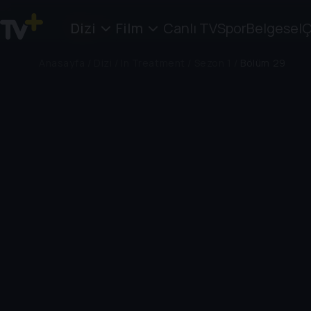
Dizi
Film
Canlı TV
Spor
Belgesel
Ç
Anasayfa
/
Dizi
/
In Treatment
/
Sezon 1
/
Bölüm 29