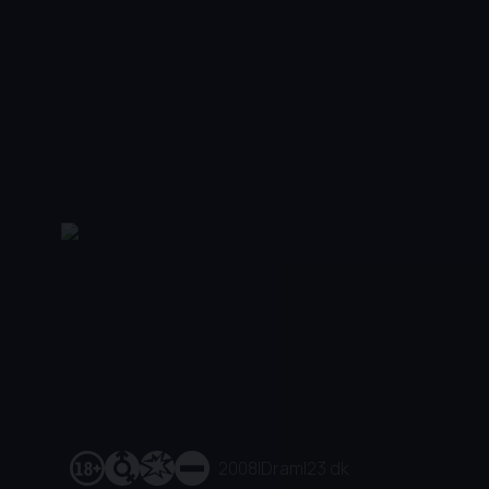
2008
|
Dram
|
23 dk