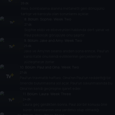
26 dk
Alex, bombalama alanına metanetli geri dönüşünü
tartışır ve karısıyla olan sorunlarını açıklar.
8
. Bölüm:
Sophie: Week Two
27 dk
Sophie ekibi ve ebeveynleri hakkında dert yanar ve
Paul psikolojik görüşüyle ​​onu şaşırtır.
9
. Bölüm:
Jake and Amy: Week Two
25 dk
Jake ve Amy'nin seansı aniden sona erince, Paul'un
karısı Kate onu kendi evliliklerinin gerçekleriyle
yüzleşmeye zorlar.
10
. Bölüm:
Paul and Gina: Week Two
27 dk
Paul'un travmatik haftası, Gina'nın Paul'un reddettiği bir
öneride bulunmasına yol açar. Paul'un savunmasında bu
Gina'nın kendi geçmişine işaret eder.
11
. Bölüm:
Laura: Week Three
24 dk
Laura geç geldikten sonra, Paul zor bir konuyu öne
sürer: seanslarının ona yardımcı olup olmadığı.