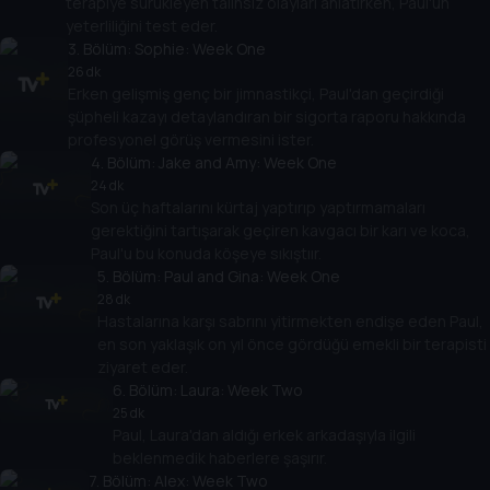
terapiye sürükleyen talihsiz olayları anlatırken, Paul'un
yeterliliğini test eder.
3
. Bölüm:
Sophie: Week One
26 dk
Erken gelişmiş genç bir jimnastikçi, Paul'dan geçirdiği
şüpheli kazayı detaylandıran bir sigorta raporu hakkında
profesyonel görüş vermesini ister.
4
. Bölüm:
Jake and Amy: Week One
24 dk
Son üç haftalarını kürtaj yaptırıp yaptırmamaları
gerektiğini tartışarak geçiren kavgacı bir karı ve koca,
Paul'u bu konuda köşeye sıkıştıır.
5
. Bölüm:
Paul and Gina: Week One
28 dk
Hastalarına karşı sabrını yitirmekten endişe eden Paul,
en son yaklaşık on yıl önce gördüğü emekli bir terapisti
ziyaret eder.
6
. Bölüm:
Laura: Week Two
25 dk
Paul, Laura'dan aldığı erkek arkadaşıyla ilgili
beklenmedik haberlere şaşırır.
7
. Bölüm:
Alex: Week Two