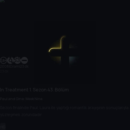
2008
|
Dram
|
23 dk
23 dk
In Treatment
1. Sezon
43. Bölüm
Paul and Gina: Week Nine
Sezon finalinde Paul, Laura ile yaptığı romantik arayışının sonuçlarıyla
yüzleşmek zorundadır.
HD