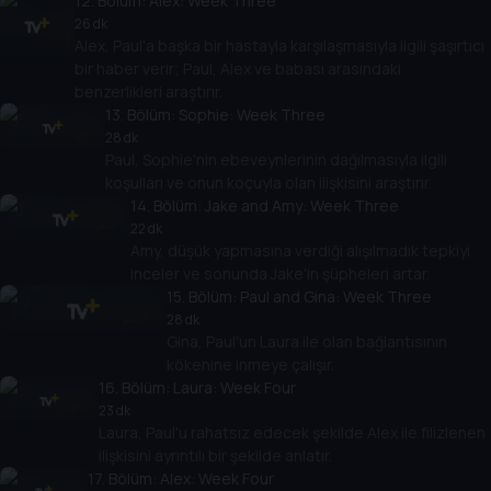
12
. Bölüm:
Alex: Week Three
26 dk
Alex, Paul'a başka bir hastayla karşılaşmasıyla ilgili şaşırtıcı
bir haber verir; Paul, Alex ve babası arasındaki
benzerlikleri araştırır.
13
. Bölüm:
Sophie: Week Three
28 dk
Paul, Sophie'nin ebeveynlerinin dağılmasıyla ilgili
koşulları ve onun koçuyla olan ilişkisini araştırır.
14
. Bölüm:
Jake and Amy: Week Three
22 dk
Amy, düşük yapmasına verdiği alışılmadık tepkiyi
inceler ve sonunda Jake'in şüpheleri artar.
15
. Bölüm:
Paul and Gina: Week Three
28 dk
Gina, Paul'un Laura ile olan bağlantısının
kökenine inmeye çalışır.
16
. Bölüm:
Laura: Week Four
23 dk
Laura, Paul'u rahatsız edecek şekilde Alex ile filizlenen
ilişkisini ayrıntılı bir şekilde anlatır.
17
. Bölüm:
Alex: Week Four