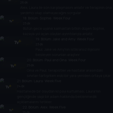
26 dk
Alex, Laura ile son karşılaşmasını anlatır ve terapinin ona
yardımcı olup olamayacağını sorgular.
18
. Bölüm:
Sophie: Week Four
23 dk
Bütün gece uyanık kalmaktan bitkin düşen Sophie,
kazaya yol açan olayları ayrıntılarıyla anlatır.
19
. Bölüm:
Jake and Amy: Week Four
23 dk
Paul, Jake ve Amy'nin istikrarsız ilişkisini
besleyen sorunları araştırır.
20
. Bölüm:
Paul and Gina: Week Four
25 dk
Gina ve Paul, terapistler ve hastalar arasındaki
sınırları tartışırken eski bir yara yeniden ortaya çıkar.
21
. Bölüm:
Laura: Week Five
24 dk
Hastanede bir olaydan kıl payı kurtulması, Laura'nın
gençliğinde yaşlı bir adam hakkında beklenmedik
açıklamalarını tetikler.
22
. Bölüm:
Alex: Week Five
25 dk