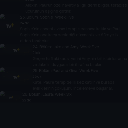
Alex'in, Paul'un özel hayatıyla ilgili derin bilgisi, terapisti
uçurumun eşiğine getirir.
23
. Bölüm:
Sophie: Week Five
24 dk
Sophie'nin annesi kızının terapi seansına katılır ve Paul,
Sophie'nin ona karşı beslediği düşmanlık ve öfkeye ilk
elden tanık olur.
24
. Bölüm:
Jake and Amy: Week Five
21 dk
Geçen haftaki kaos, yerini Amy'nin kritik bir kararına
ve Jake'in duygusal bir itirafına bırakır.
25
. Bölüm:
Paul and Gina: Week Five
28 dk
Kate, Paul'e terapide ilk kez katılır ve burada
evliliklerinin çöküşünü incelemeye başlarlar.
26
. Bölüm:
Laura: Week Six
22 dk
Paul, kendi çocukluk aşkı örneği aracılığıyla Laura'ya hayal
ve gerçeklik hakkında bir şeyler söyler.
27
. Bölüm:
Alex: Week Six
27 dk