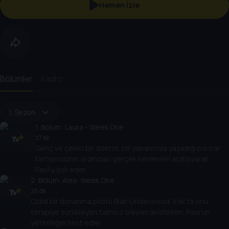
Hemen İzle
Bölümler
Kadro
1. Sezon
1
. Bölüm:
Laura - Week One
27 dk
Genç ve çekici bir doktor, bir yabancıyla yaşadığı pis bar
tartışmasının ardındaki gerçek nedenleri açıklayarak
Paul'u şok eder.
2
. Bölüm:
Alex: Week One
26 dk
Ciddi bir donanma pilotu Blair Underwood, Irak'ta onu
terapiye sürükleyen talihsiz olayları anlatırken, Paul'un
yeterliliğini test eder.