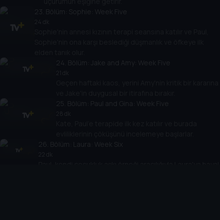
uçurumun eşiğine getirir.
23
. Bölüm:
Sophie: Week Five
24 dk
Sophie'nin annesi kızının terapi seansına katılır ve Paul,
Sophie'nin ona karşı beslediği düşmanlık ve öfkeye ilk
elden tanık olur.
24
. Bölüm:
Jake and Amy: Week Five
21 dk
Geçen haftaki kaos, yerini Amy'nin kritik bir kararına
ve Jake'in duygusal bir itirafına bırakır.
25
. Bölüm:
Paul and Gina: Week Five
28 dk
Kate, Paul'e terapide ilk kez katılır ve burada
evliliklerinin çöküşünü incelemeye başlarlar.
26
. Bölüm:
Laura: Week Six
22 dk
Paul, kendi çocukluk aşkı örneği aracılığıyla Laura'ya hayal
ve gerçeklik hakkında bir şeyler söyler.
27
. Bölüm:
Alex: Week Six
27 dk
Paul, bir sınırı aştığı için özür diledikten sonra, Alex'in son
zamanlarda gördüğü rüyalardan birinin anlamını çözmeye