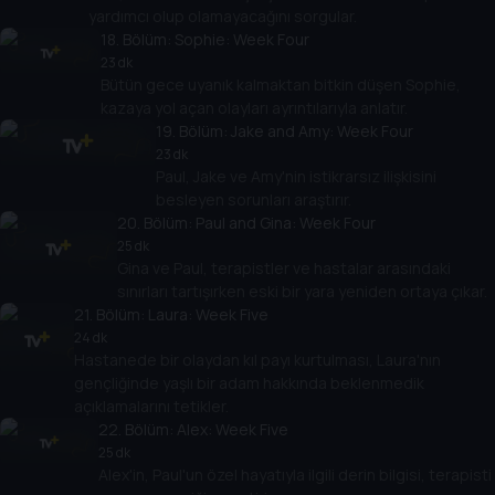
yardımcı olup olamayacağını sorgular.
18
. Bölüm:
Sophie: Week Four
23 dk
Bütün gece uyanık kalmaktan bitkin düşen Sophie,
kazaya yol açan olayları ayrıntılarıyla anlatır.
19
. Bölüm:
Jake and Amy: Week Four
23 dk
Paul, Jake ve Amy'nin istikrarsız ilişkisini
besleyen sorunları araştırır.
20
. Bölüm:
Paul and Gina: Week Four
25 dk
Gina ve Paul, terapistler ve hastalar arasındaki
sınırları tartışırken eski bir yara yeniden ortaya çıkar.
21
. Bölüm:
Laura: Week Five
24 dk
Hastanede bir olaydan kıl payı kurtulması, Laura'nın
gençliğinde yaşlı bir adam hakkında beklenmedik
açıklamalarını tetikler.
22
. Bölüm:
Alex: Week Five
25 dk
Alex'in, Paul'un özel hayatıyla ilgili derin bilgisi, terapisti