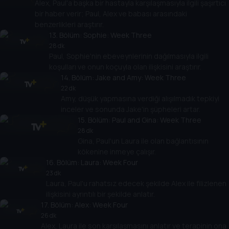
Alex, Paul'a başka bir hastayla karşılaşmasıyla ilgili şaşırtıcı
bir haber verir; Paul, Alex ve babası arasındaki
benzerlikleri araştırır.
13
. Bölüm:
Sophie: Week Three
28 dk
Paul, Sophie'nin ebeveynlerinin dağılmasıyla ilgili
koşulları ve onun koçuyla olan ilişkisini araştırır.
14
. Bölüm:
Jake and Amy: Week Three
22 dk
Amy, düşük yapmasına verdiği alışılmadık tepkiyi
inceler ve sonunda Jake'in şüpheleri artar.
15
. Bölüm:
Paul and Gina: Week Three
28 dk
Gina, Paul'un Laura ile olan bağlantısının
kökenine inmeye çalışır.
16
. Bölüm:
Laura: Week Four
23 dk
Laura, Paul'u rahatsız edecek şekilde Alex ile filizlenen
ilişkisini ayrıntılı bir şekilde anlatır.
17
. Bölüm:
Alex: Week Four
26 dk
Alex, Laura ile son karşılaşmasını anlatır ve terapinin ona