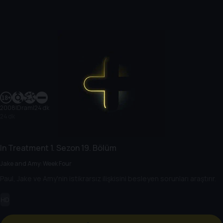
2008
|
Dram
|
24 dk
24 dk
In Treatment
1. Sezon
19. Bölüm
Jake and Amy: Week Four
Paul, Jake ve Amy'nin istikrarsız ilişkisini besleyen sorunları araştırır.
HD