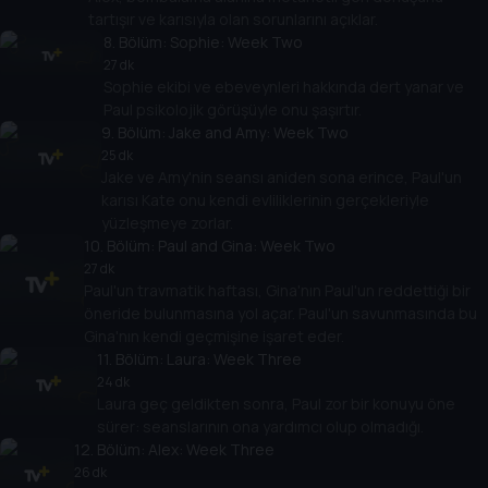
tartışır ve karısıyla olan sorunlarını açıklar.
8
. Bölüm:
Sophie: Week Two
27 dk
Sophie ekibi ve ebeveynleri hakkında dert yanar ve
Paul psikolojik görüşüyle ​​onu şaşırtır.
9
. Bölüm:
Jake and Amy: Week Two
25 dk
Jake ve Amy'nin seansı aniden sona erince, Paul'un
karısı Kate onu kendi evliliklerinin gerçekleriyle
yüzleşmeye zorlar.
10
. Bölüm:
Paul and Gina: Week Two
27 dk
Paul'un travmatik haftası, Gina'nın Paul'un reddettiği bir
öneride bulunmasına yol açar. Paul'un savunmasında bu
Gina'nın kendi geçmişine işaret eder.
11
. Bölüm:
Laura: Week Three
24 dk
Laura geç geldikten sonra, Paul zor bir konuyu öne
sürer: seanslarının ona yardımcı olup olmadığı.
12
. Bölüm:
Alex: Week Three
26 dk