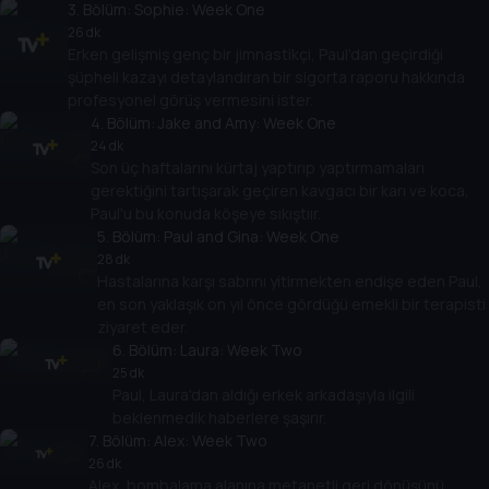
3
. Bölüm:
Sophie: Week One
26 dk
Erken gelişmiş genç bir jimnastikçi, Paul'dan geçirdiği
şüpheli kazayı detaylandıran bir sigorta raporu hakkında
profesyonel görüş vermesini ister.
4
. Bölüm:
Jake and Amy: Week One
24 dk
Son üç haftalarını kürtaj yaptırıp yaptırmamaları
gerektiğini tartışarak geçiren kavgacı bir karı ve koca,
Paul'u bu konuda köşeye sıkıştıır.
5
. Bölüm:
Paul and Gina: Week One
28 dk
Hastalarına karşı sabrını yitirmekten endişe eden Paul,
en son yaklaşık on yıl önce gördüğü emekli bir terapisti
ziyaret eder.
6
. Bölüm:
Laura: Week Two
25 dk
Paul, Laura'dan aldığı erkek arkadaşıyla ilgili
beklenmedik haberlere şaşırır.
7
. Bölüm:
Alex: Week Two
26 dk
Alex, bombalama alanına metanetli geri dönüşünü