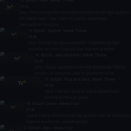
12
. Bölüm:
Alex: Week Three
26 dk
Alex, Paul'a başka bir hastayla karşılaşmasıyla ilgili şaşırtıcı
bir haber verir; Paul, Alex ve babası arasındaki
benzerlikleri araştırır.
13
. Bölüm:
Sophie: Week Three
28 dk
Paul, Sophie'nin ebeveynlerinin dağılmasıyla ilgili
koşulları ve onun koçuyla olan ilişkisini araştırır.
14
. Bölüm:
Jake and Amy: Week Three
22 dk
Amy, düşük yapmasına verdiği alışılmadık tepkiyi
inceler ve sonunda Jake'in şüpheleri artar.
15
. Bölüm:
Paul and Gina: Week Three
28 dk
Gina, Paul'un Laura ile olan bağlantısının
kökenine inmeye çalışır.
16
. Bölüm:
Laura: Week Four
23 dk
Laura, Paul'u rahatsız edecek şekilde Alex ile filizlenen
ilişkisini ayrıntılı bir şekilde anlatır.
17
. Bölüm:
Alex: Week Four