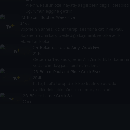
Alex'in, Paul'un özel hayatıyla ilgili derin bilgisi, terapisti
uçurumun eşiğine getirir.
23
. Bölüm:
Sophie: Week Five
24 dk
Sophie'nin annesi kızının terapi seansına katılır ve Paul,
Sophie'nin ona karşı beslediği düşmanlık ve öfkeye ilk
elden tanık olur.
24
. Bölüm:
Jake and Amy: Week Five
21 dk
Geçen haftaki kaos, yerini Amy'nin kritik bir kararına
ve Jake'in duygusal bir itirafına bırakır.
25
. Bölüm:
Paul and Gina: Week Five
28 dk
Kate, Paul'e terapide ilk kez katılır ve burada
evliliklerinin çöküşünü incelemeye başlarlar.
26
. Bölüm:
Laura: Week Six
22 dk
Paul, kendi çocukluk aşkı örneği aracılığıyla Laura'ya hayal
ve gerçeklik hakkında bir şeyler söyler.
27
. Bölüm:
Alex: Week Six
27 dk