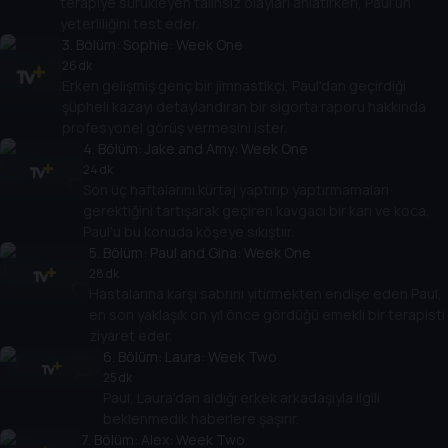
terapiye sürükleyen talihsiz olayları anlatırken, Paul'un
yeterliliğini test eder.
3
. Bölüm:
Sophie: Week One
26 dk
Erken gelişmiş genç bir jimnastikçi, Paul'dan geçirdiği
şüpheli kazayı detaylandıran bir sigorta raporu hakkında
profesyonel görüş vermesini ister.
4
. Bölüm:
Jake and Amy: Week One
24 dk
Son üç haftalarını kürtaj yaptırıp yaptırmamaları
gerektiğini tartışarak geçiren kavgacı bir karı ve koca,
Paul'u bu konuda köşeye sıkıştıır.
5
. Bölüm:
Paul and Gina: Week One
28 dk
Hastalarına karşı sabrını yitirmekten endişe eden Paul,
en son yaklaşık on yıl önce gördüğü emekli bir terapisti
ziyaret eder.
6
. Bölüm:
Laura: Week Two
25 dk
Paul, Laura'dan aldığı erkek arkadaşıyla ilgili
beklenmedik haberlere şaşırır.
7
. Bölüm:
Alex: Week Two