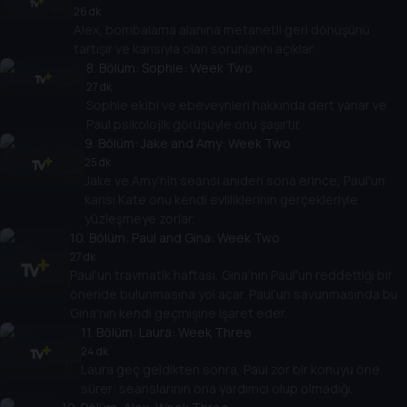
26 dk
Alex, bombalama alanına metanetli geri dönüşünü
tartışır ve karısıyla olan sorunlarını açıklar.
8
. Bölüm:
Sophie: Week Two
27 dk
Sophie ekibi ve ebeveynleri hakkında dert yanar ve
Paul psikolojik görüşüyle ​​onu şaşırtır.
9
. Bölüm:
Jake and Amy: Week Two
25 dk
Jake ve Amy'nin seansı aniden sona erince, Paul'un
karısı Kate onu kendi evliliklerinin gerçekleriyle
yüzleşmeye zorlar.
10
. Bölüm:
Paul and Gina: Week Two
27 dk
Paul'un travmatik haftası, Gina'nın Paul'un reddettiği bir
öneride bulunmasına yol açar. Paul'un savunmasında bu
Gina'nın kendi geçmişine işaret eder.
11
. Bölüm:
Laura: Week Three
24 dk
Laura geç geldikten sonra, Paul zor bir konuyu öne
sürer: seanslarının ona yardımcı olup olmadığı.