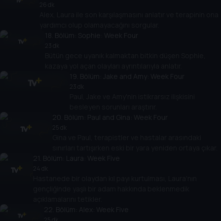
26 dk
Alex, Laura ile son karşılaşmasını anlatır ve terapinin ona
yardımcı olup olamayacağını sorgular.
18
. Bölüm:
Sophie: Week Four
23 dk
Bütün gece uyanık kalmaktan bitkin düşen Sophie,
kazaya yol açan olayları ayrıntılarıyla anlatır.
19
. Bölüm:
Jake and Amy: Week Four
23 dk
Paul, Jake ve Amy'nin istikrarsız ilişkisini
besleyen sorunları araştırır.
20
. Bölüm:
Paul and Gina: Week Four
25 dk
Gina ve Paul, terapistler ve hastalar arasındaki
sınırları tartışırken eski bir yara yeniden ortaya çıkar.
21
. Bölüm:
Laura: Week Five
24 dk
Hastanede bir olaydan kıl payı kurtulması, Laura'nın
gençliğinde yaşlı bir adam hakkında beklenmedik
açıklamalarını tetikler.
22
. Bölüm:
Alex: Week Five
25 dk